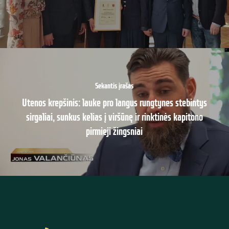
Sekantis įrašas
Utenos krepšinis: lauke pro langus rungtynes stebintys
sirgaliai, sunkus kelias į viršūnę ir rinktinės kapitono
pirmieji žingsniai