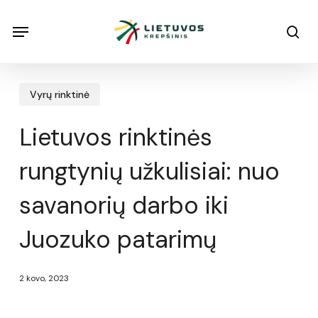
Skip
Menu
Menu
sea
to
main
content
Vyrų rinktinė
Lietuvos rinktinės
rungtynių užkulisiai: nuo
savanorių darbo iki
Juozuko patarimų
2 kovo, 2023