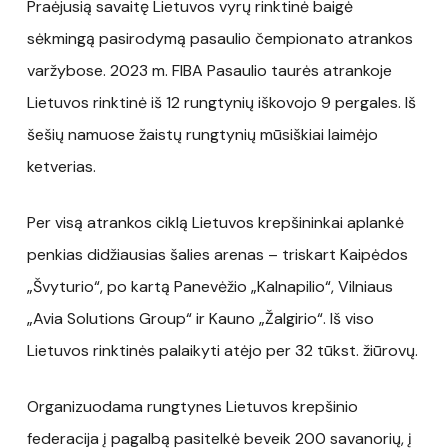
Praėjusią savaitę Lietuvos vyrų rinktinė baigė
sėkmingą pasirodymą pasaulio čempionato atrankos
varžybose. 2023 m. FIBA Pasaulio taurės atrankoje
Lietuvos rinktinė iš 12 rungtynių iškovojo 9 pergales. Iš
šešių namuose žaistų rungtynių mūsiškiai laimėjo
ketverias.
Per visą atrankos ciklą Lietuvos krepšininkai aplankė
penkias didžiausias šalies arenas – triskart Kaipėdos
„Švyturio“, po kartą Panevėžio „Kalnapilio“, Vilniaus
„Avia Solutions Group“ ir Kauno „Žalgirio“. Iš viso
Lietuvos rinktinės palaikyti atėjo per 32 tūkst. žiūrovų.
Organizuodama rungtynes Lietuvos krepšinio
federacija į pagalbą pasitelkė beveik 200 savanorių, į