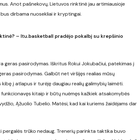
mus. Anot pašnekovų, Lietuvos rinktinė jau artimiausioje
u bus dirbama nuosekliai ir kryptingai.
ktinė? – ltu.basketball pradėjo pokalbį su krepšinio
ra geras pasirodymas. Iškritus Rokui Jokubačiui, patekimas į
ras pasirodymas. Galbūt net viršijęs realias mūsų
bę į atlapus ir turėję daugiau realių galimybių laimėti.
ų funkcionavęs kitaip ir būtų nuėmęs kažkiek atsakomybės
vydžio, Ąžuolio Tubelio. Matėsi, kad kai kuriems žaidėjams dar
 iki pergalės trūko nedaug. Trenerių parinkta taktika buvo