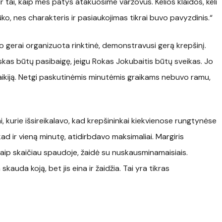
 tai, kaip mes patys atakuosime varžovus. Kelios klaidos, keli
trūko, nes charakteris ir pasiaukojimas tikrai buvo pavyzdinis.“
vo gerai organizuota rinktinė, demonstravusi gerą krepšinį.
viskas būtų pasibaigę, jeigu Rokas Jokubaitis būtų sveikas. Jo
Graikiją. Netgi paskutinėmis minutėmis graikams nebuvo ramu,
ai, kurie išsireikalavo, kad krepšininkai kiekvienose rungtynėse
kad ir vieną minutę, atidirbdavo maksimaliai. Margiris
ip skaičiau spaudoje, žaidė su nuskausminamaisiais.
auda koją, bet jis eina ir žaidžia. Tai yra tikras