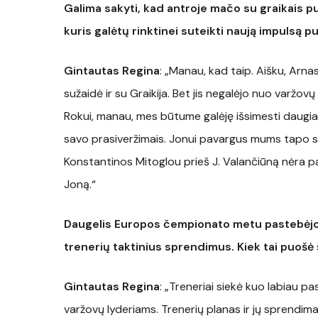
Galima sakyti, kad antroje mačo su graikais p
kuris galėtų rinktinei suteikti naują impulsą p
Gintautas Regina
: „Manau, kad taip. Aišku, Arnas
sužaidė ir su Graikija. Bet jis negalėjo nuo varžov
Rokui, manau, mes būtume galėję išsimesti daugia
savo prasiveržimais. Jonui pavargus mums tapo sunk
Konstantinos Mitoglou prieš J. Valančiūną nėra pa
Joną.“
Daugelis Europos čempionato metu pastebėjo 
trenerių taktinius sprendimus. Kiek tai puošė 
Gintautas Regina
: „Treneriai siekė kuo labiau pa
varžovų lyderiams. Trenerių planas ir jų sprendim