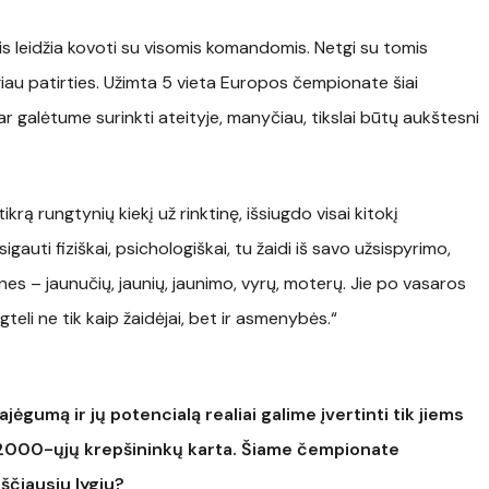
ris leidžia kovoti su visomis komandomis. Netgi su tomis
ugiau patirties. Užimta 5 vieta Europos čempionate šiai
ą dar galėtume surinkti ateityje, manyčiau, tikslai būtų aukštesni
ikrą rungtynių kiekį už rinktinę, išsiugdo visai kitokį
sigauti fiziškai, psichologiškai, tu žaidi iš savo užsispyrimo,
ines – jaunučių, jaunių, jaunimo, vyrų, moterų. Jie po vasaros
ūgteli ne tik kaip žaidėjai, bet ir asmenybės.“
ėgumą ir jų potencialą realiai galime įvertinti tik jiems
2000-ųjų krepšininkų karta. Šiame čempionate
kščiausiu lygiu?