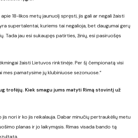
e 18-likos metų jaunuolį spręsti, jis gali ar negali žaisti
 yra supertalentai, kuriems tai negalioja, bet daugumai gerų
 Tada jau esi sukaupęs patirties, žinių, esi pasiruošęs
ngai žaisti Lietuvos rinktinėje. Per šį čempionatą visi
tai mes pamatysime jų klubiniuose sezonuose.“
ug trofėjų. Kiek smagu jums matyti Rimą stovintį už
o jis nori ir ko jis reikalauja. Dabar minučių pertraukėlių metu
iruošimo planas ir jo laikymąsis. Rimas visada bando tą
rezultatą.