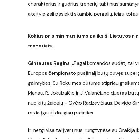
charakterius ir gudrius trenerių taktinius sumany
ateityje gali pasiekti skambių pergalių, jeigu tolia
Kokius prisiminimus jums paliks ši Lietuvos rin
treneriais.
Gintautas Regina
: „Pagal komandos sudėtį tai y
Europos čempionato pusfinalį būtų buvęs superge
galimybes. Su Roku mes būtume stipriau graikams ki
Manau, R. Jokubaičio ir J. Valančiūno duetas būt
nuo kitų žaidėjų – Gyčio Radzevičiaus, Deivido Sir
reikia įgauti daugiau patirties.
Ir netgi visa tai įvertinus, rungtynėse su Graikija