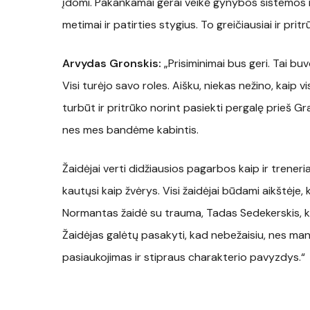
įdomi. Pakankamai gerai veikė gynybos sistemos ir
metimai ir patirties stygius. To greičiausiai ir pri
Arvydas Gronskis:
„Prisiminimai bus geri. Tai bu
Visi turėjo savo roles. Aišku, niekas nežino, kaip 
turbūt ir pritrūko norint pasiekti pergalę prieš 
nes mes bandėme kabintis.
Žaidėjai verti didžiausios pagarbos kaip ir treneri
kautųsi kaip žvėrys. Visi žaidėjai būdami aikštėje, 
Normantas žaidė su trauma, Tadas Sedekerskis, ka
Žaidėjas galėtų pasakyti, kad nebežaisiu, nes man sk
pasiaukojimas ir stipraus charakterio pavyzdys.“