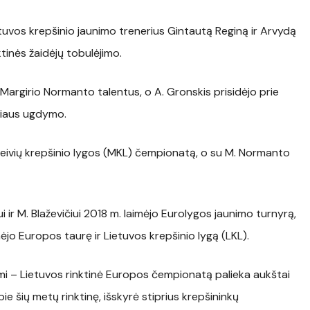
tuvos krepšinio jaunimo trenerius Gintautą Reginą ir Arvydą
ktinės žaidėjų tobulėjimo.
 Margirio Normanto talentus, o A. Gronskis prisidėjo prie
ičiaus ugdymo.
sleivių krepšinio lygos (MKL) čempionatą, o su M. Normanto
 ir M. Blaževičiui 2018 m. laimėjo Eurolygos jaunimo turnyrą,
ėjo Europos taurę ir Lietuvos krepšinio lygą (LKL).
žymi – Lietuvos rinktinė Europos čempionatą palieka aukštai
pie šių metų rinktinę, išskyrė stiprius krepšininkų