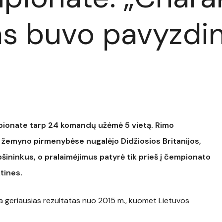
s buvo pavyzdin
mpionate tarp 24 komandų užėmė 5 vietą. Rimo
o žemyno pirmenybėse nugalėjo Didžiosios Britanijos,
pšininkus, o pralaimėjimus patyrė tik prieš į čempionato
ktines.
ra geriausias rezultatas nuo 2015 m., kuomet Lietuvos