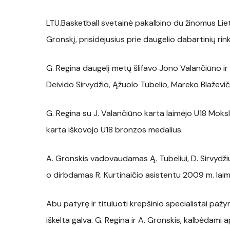
LTU.Basketball svetainė pakalbino du žinomus Lie
Gronskį, prisidėjusius prie daugelio dabartinių rin
G. Regina daugelį metų šlifavo Jono Valančiūno ir
Deivido Sirvydžio, Ąžuolo Tubelio, Mareko Blažev
G. Regina su J. Valančiūno karta laimėjo U18 Mok
karta iškovojo U18 bronzos medalius.
A. Gronskis vadovaudamas Ą. Tubeliui, D. Sirvydžiui
o dirbdamas R. Kurtinaičio asistentu 2009 m. laim
Abu patyrę ir tituluoti krepšinio specialistai pa
iškelta galva. G. Regina ir A. Gronskis, kalbėdami a