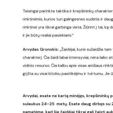
Teisingai parinkta taktika ir krepšininkų charakte
rinktinėmis, kurios turi galingesnes sudėtis ir da
rinktinei yra tikrai garbinga vieta. Žiūrint į tai, k
ir jie būtų realiai pasiekiami.“
Arvydas Gronskis:
„Žaidėjai, kurie sužaidžia tam t
charakterį. Čia žaidi labai intensyviai, nėra laiko at
vidinio resurso. Čia kalbu apie visas amžiaus rinkt
grįžta su visai kitokiu pasitikėjimu ir tvirtumu. Jie 
Arvydai, esate ne kartą minėjęs, krepšininkų paj
sulaukus 24–25 metų. Esate daug dirbęs su 
pamatėme, kad šie žaidėjai tikrai gali žaisti au