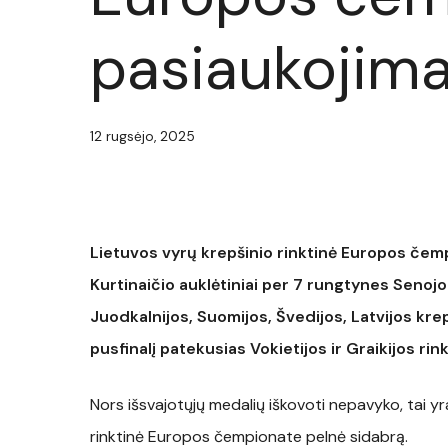
pasiaukojima
12 rugsėjo, 2025
Lietuvos vyrų krepšinio rinktinė Europos če
Kurtinaičio auklėtiniai per 7 rungtynes Senoj
Juodkalnijos, Suomijos, Švedijos, Latvijos kre
pusfinalį patekusias Vokietijos ir Graikijos rin
Nors išsvajotųjų medalių iškovoti nepavyko, tai y
rinktinė Europos čempionate pelnė sidabrą.