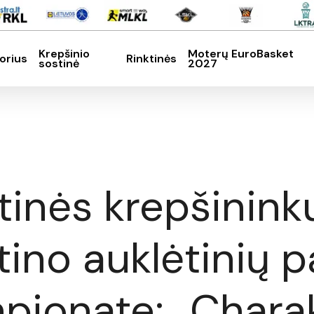
Krepšinio
Moterų EuroBasket
orius
Rinktinės
sostinė
2027
SC, kad nutrauktumėte
ktinės krepšinink
rtino auklėtinių
ionate: „Charakt