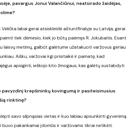
usėje, pavargus Jonui Valančiūnui, neatsirado žaidėjas,
uolime?
 Velička labai gerai atsiskleidė aštuntfinalyje su Latvija, gerai
ų paimti tiek dėmesio, kiek jo būtų paėmęs R. Jokubaitis. Esant
u laisvų metimų, galbūt galėtume užatakuoti varžovus geriau
iau. Aišku, varžovai irgi prisitaikė ir pamatę, kad
jėgus apsiginti, ieškojo kito žmogaus, kas galėtų sustabdyti
pavyzdinį krepšininkų kovingumą ir pasiteisinusius
šią rinktinę?
slėpti savo silpnąsias vietas ir kuo labiau apsunkinti gyvenimą
ai buvo pakankamai įdomūs ir varžovams tikrai netikėti.