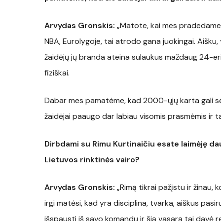
Arvydas Gronskis:
„Matote, kai mes pradedame api
NBA, Eurolygoje, tai atrodo gana juokingai. Aišku,
žaidėjų jų branda ateina sulaukus maždaug 24-erių.
fiziškai.
Dabar mes pamatėme, kad 2000-ųjų karta gali sėkmi
žaidėjai paaugo dar labiau visomis prasmėmis ir 
Dirbdami su Rimu Kurtinaičiu esate laimėję da
Lietuvos rinktinės vairo?
Arvydas Gronskis:
„Rimą tikrai pažįstu ir žinau, k
irgi matėsi, kad yra disciplina, tvarka, aiškus pas
išspausti iš savo komandų ir šią vasarą tai davė 