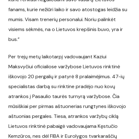
fanams, kurie nežiūri laiko ir savo atostogas leidžia su
mumis. Visam trenerių personalui. Noriu palinkėt
visiems sėkmės, na o Lietuvos krepšinis buvo, yra ir
bus.”
Per trejų metų laikotarpį vadovaujant Kaziui
Maksvyčiui oficialiose varžybose Lietuvos rinktinė
iškovojo 20 pergalių ir patyrė 8 pralaimėjimus. 47-ių
specialistas darbą su rinktine pradėjo nuo kovų
atrankos į Pasaulio taurės turnyrą varžybose. Čia
mūsiškiai per pirmas aštuonerias rungtynes iškovojo
aštuonias pergales. Tiesa, atrankos varžybų ciklą
Lietuvos rinktinė pabaigė vadovaujama Kęstučio
Kemzūros, nes dėl FIBA ir Eurolygos tvarkaraščių