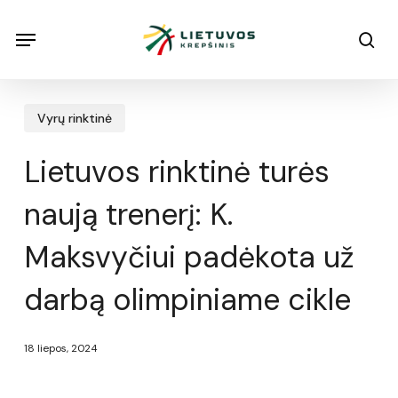
Skip
Menu
Menu
sea
to
main
content
Vyrų rinktinė
Lietuvos rinktinė turės
naują trenerį: K.
Maksvyčiui padėkota už
darbą olimpiniame cikle
18 liepos, 2024