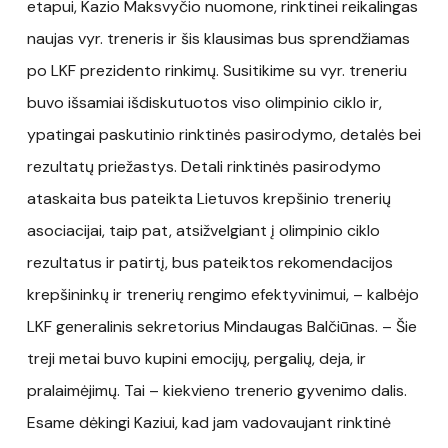
etapui, Kazio Maksvyčio nuomone, rinktinei reikalingas
naujas vyr. treneris ir šis klausimas bus sprendžiamas
po LKF prezidento rinkimų. Susitikime su vyr. treneriu
buvo išsamiai išdiskutuotos viso olimpinio ciklo ir,
ypatingai paskutinio rinktinės pasirodymo, detalės bei
rezultatų priežastys. Detali rinktinės pasirodymo
ataskaita bus pateikta Lietuvos krepšinio trenerių
asociacijai, taip pat, atsižvelgiant į olimpinio ciklo
rezultatus ir patirtį, bus pateiktos rekomendacijos
krepšininkų ir trenerių rengimo efektyvinimui, – kalbėjo
LKF generalinis sekretorius Mindaugas Balčiūnas. – Šie
treji metai buvo kupini emocijų, pergalių, deja, ir
pralaimėjimų. Tai – kiekvieno trenerio gyvenimo dalis.
Esame dėkingi Kaziui, kad jam vadovaujant rinktinė