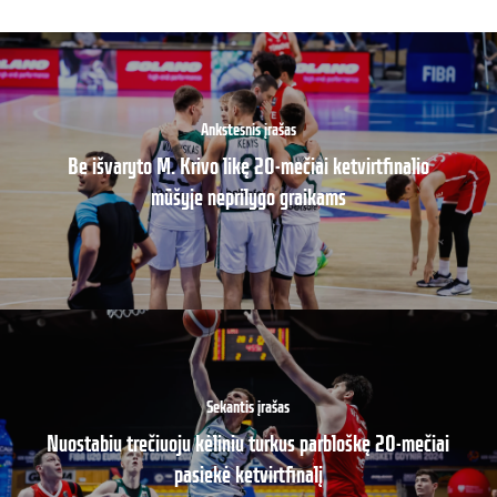
Ankstesnis įrašas
Be išvaryto M. Krivo likę 20-mečiai ketvirtfinalio
mūšyje neprilygo graikams
Sekantis įrašas
Nuostabiu trečiuoju kėliniu turkus parbloškę 20-mečiai
pasiekė ketvirtfinalį