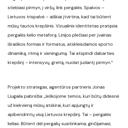
stiebiasi pirmyn, į viršų, link pergalės. Spalvos –
Lietuvos trispalvė – aiškiai įtvirtina, kad tai būtent
mūsų tautos krepšinis. Vizualinis identitetas pratęsia
pergalės kelio metaforą. Linijos plečiasi per įvairias
išraiškos formas ir formatus, atskleisdamos sporto
dinamiką, ritmą ir vieningumą. Tai atspindi dabarties
krepšinį – intensyvų, greitą, nuolat judantį pirmyn.“
Projekto strategas, agentūros partneris Jonas
Liugaila pabrėžia: „Ieškojome temos, kuri būtų didesnė
už kiekvieną mūsų atskirai, kuri apjungtų ir
apibendrintų visą Lietuvos krepšinį. Tai – pergalės
kelias. Būtent dėl pergalių susitinkama, ginčijamasi,