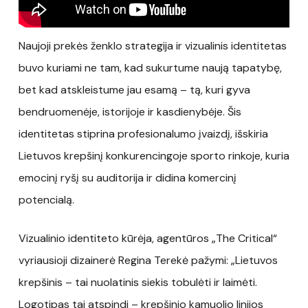
Naujoji prekės ženklo strategija ir vizualinis identitetas
buvo kuriami ne tam, kad sukurtume naują tapatybę,
bet kad atskleistume jau esamą – tą, kuri gyva
bendruomenėje, istorijoje ir kasdienybėje. Šis
identitetas stiprina profesionalumo įvaizdį, išskiria
Lietuvos krepšinį konkurencingoje sporto rinkoje, kuria
emocinį ryšį su auditorija ir didina komercinį
potencialą.
Vizualinio identiteto kūrėja, agentūros „The Critical“
vyriausioji dizainerė Regina Terekė pažymi: „Lietuvos
krepšinis – tai nuolatinis siekis tobulėti ir laimėti.
Logotipas tai atspindi – krepšinio kamuolio linijos