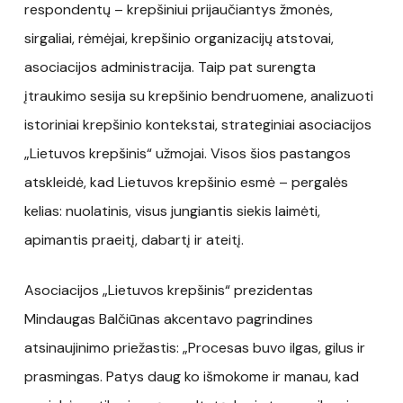
respondentų – krepšiniui prijaučiantys žmonės,
sirgaliai, rėmėjai, krepšinio organizacijų atstovai,
asociacijos administracija. Taip pat surengta
įtraukimo sesija su krepšinio bendruomene, analizuoti
istoriniai krepšinio kontekstai, strateginiai asociacijos
„Lietuvos krepšinis“ užmojai. Visos šios pastangos
atskleidė, kad Lietuvos krepšinio esmė – pergalės
kelias: nuolatinis, visus jungiantis siekis laimėti,
apimantis praeitį, dabartį ir ateitį.
Asociacijos „Lietuvos krepšinis“ prezidentas
Mindaugas Balčiūnas akcentavo pagrindines
atsinaujinimo priežastis: „Procesas buvo ilgas, gilus ir
prasmingas. Patys daug ko išmokome ir manau, kad