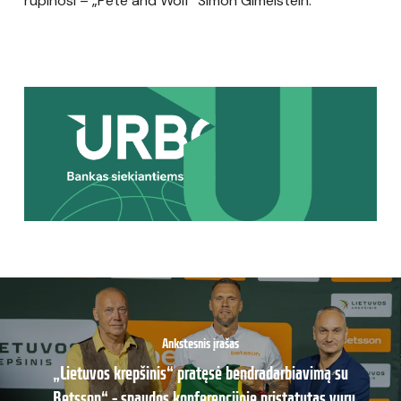
rūpinosi – „Pete and Wolf“ Simon Gimelstein.
Ankstesnis įrašas
„Lietuvos krepšinis“ pratęsė bendradarbiavimą su
„Betsson“ – spaudos konferencijoje pristatytas vyrų