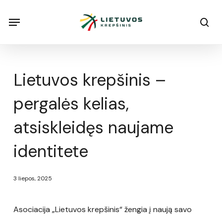
Skip
Menu
Menu
sea
to
main
content
Lietuvos krepšinis –
pergalės kelias,
atsiskleidęs naujame
identitete
3 liepos, 2025
Asociacija „Lietuvos krepšinis“ žengia į naują savo