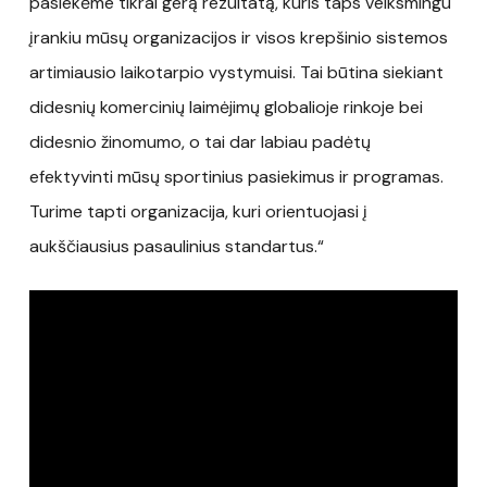
pasiekėme tikrai gerą rezultatą, kuris taps veiksmingu
įrankiu mūsų organizacijos ir visos krepšinio sistemos
artimiausio laikotarpio vystymuisi. Tai būtina siekiant
didesnių komercinių laimėjimų globalioje rinkoje bei
didesnio žinomumo, o tai dar labiau padėtų
efektyvinti mūsų sportinius pasiekimus ir programas.
Turime tapti organizacija, kuri orientuojasi į
aukščiausius pasaulinius standartus.“