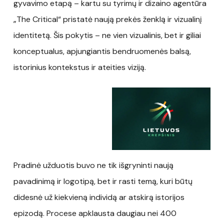
gyvavimo etapą – kartu su tyrimų ir dizaino agentūra
„The Critical“ pristatė naują prekės ženklą ir vizualinį
identitetą. Šis pokytis – ne vien vizualinis, bet ir giliai
konceptualus, apjungiantis bendruomenės balsą,
istorinius kontekstus ir ateities viziją.
Pradinė užduotis buvo ne tik išgryninti naują
pavadinimą ir logotipą, bet ir rasti temą, kuri būtų
didesnė už kiekvieną individą ar atskirą istorijos
epizodą. Procese apklausta daugiau nei 400