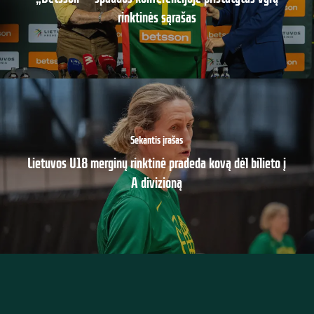
rinktinės sąrašas
Sekantis įrašas
Lietuvos U18 merginų rinktinė pradeda kovą dėl bilieto į
A divizioną