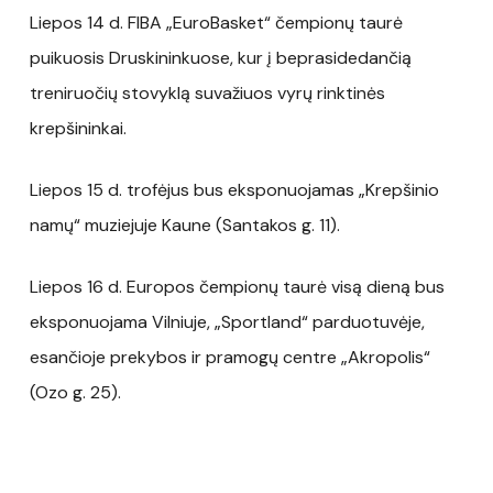
Liepos 14 d. FIBA „EuroBasket“ čempionų taurė
puikuosis Druskininkuose, kur į beprasidedančią
treniruočių stovyklą suvažiuos vyrų rinktinės
krepšininkai.
Liepos 15 d. trofėjus bus eksponuojamas „Krepšinio
namų“ muziejuje Kaune (Santakos g. 11).
Liepos 16 d. Europos čempionų taurė visą dieną bus
eksponuojama Vilniuje, „Sportland“ parduotuvėje,
esančioje prekybos ir pramogų centre „Akropolis“
(Ozo g. 25).