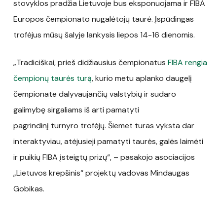
stovyklos pradžia Lietuvoje bus eksponuojama ir FIBA
Europos čempionato nugalėtojų taurė. Įspūdingas
trofėjus mūsų šalyje lankysis liepos 14-16 dienomis.
„Tradiciškai, prieš didžiausius čempionatus
FIBA rengia
čempionų taurės turą
, kurio metu aplanko daugelį
čempionate dalyvaujančių valstybių ir sudaro
galimybę sirgaliams iš arti pamatyti
pagrindinį turnyro trofėjų. Šiemet turas vyksta dar
interaktyviau, atėjusieji pamatyti taurės, galės laimėti
ir puikių FIBA įsteigtų prizų“, – pasakojo asociacijos
„Lietuvos krepšinis“ projektų vadovas Mindaugas
Gobikas.