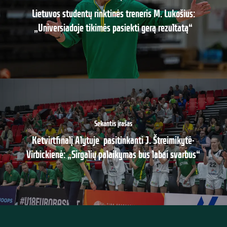
Lietuvos studentų rinktinės treneris M. Lukošius:
„Universiadoje tikimės pasiekti gerą rezultatą“
Sekantis įrašas
Ketvirtfinalį Alytuje pasitinkanti J. Štreimikytė-
Virbickienė: „Sirgalių palaikymas bus labai svarbus“