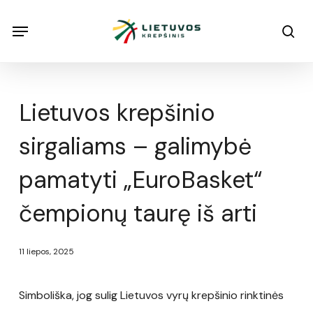
Skip
Menu
Menu
sea
to
main
content
Lietuvos krepšinio
sirgaliams – galimybė
pamatyti „EuroBasket“
čempionų taurę iš arti
11 liepos, 2025
Simboliška, jog sulig Lietuvos vyrų krepšinio rinktinės