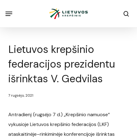
Skip
Menu
Menu
sea
to
main
content
Lietuvos krepšinio
federacijos prezidentu
išrinktas V. Gedvilas
7 rugsėjo, 2021
Antradienį (rugsėjo 7 d.) „Krepšinio namuose“
vykusioje Lietuvos krepšinio federacijos (LKF)
ataskaitinėje–rinkiminėje konferencijoje išrinktas