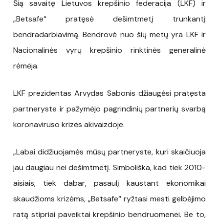
Šią savaitę Lietuvos krepšinio federacija (LKF) ir
„Betsafe“ pratęsė dešimtmetį trunkantį
bendradarbiavimą. Bendrovė nuo šių metų yra LKF ir
Nacionalinės vyrų krepšinio rinktinės generalinė
rėmėja.
LKF prezidentas Arvydas Sabonis džiaugėsi pratęsta
partneryste ir pažymėjo pagrindinių partnerių svarbą
koronaviruso krizės akivaizdoje.
„Labai didžiuojamės mūsų partneryste, kuri skaičiuoja
jau daugiau nei dešimtmetį. Simboliška, kad tiek 2010-
aisiais, tiek dabar, pasaulį kaustant ekonomikai
skaudžioms krizėms, „Betsafe“ ryžtasi mesti gelbėjimo
ratą stipriai paveiktai krepšinio bendruomenei. Be to,