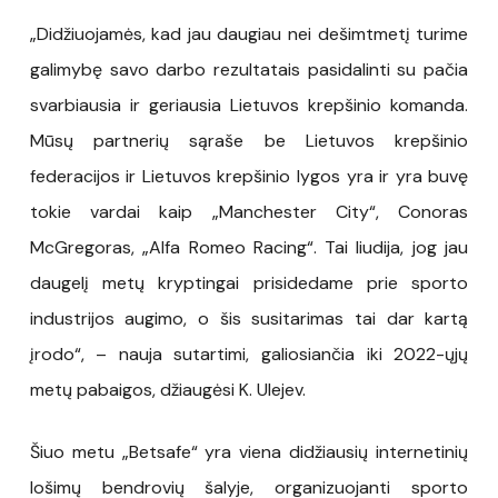
„Didžiuojamės, kad jau daugiau nei dešimtmetį turime
galimybę savo darbo rezultatais pasidalinti su pačia
svarbiausia ir geriausia Lietuvos krepšinio komanda.
Mūsų partnerių sąraše be Lietuvos krepšinio
federacijos ir Lietuvos krepšinio lygos yra ir yra buvę
tokie vardai kaip „Manchester City“, Conoras
McGregoras, „Alfa Romeo Racing“. Tai liudija, jog jau
daugelį metų kryptingai prisidedame prie sporto
industrijos augimo, o šis susitarimas tai dar kartą
įrodo“, – nauja sutartimi, galiosiančia iki 2022-ųjų
metų pabaigos, džiaugėsi K. Ulejev.
Šiuo metu „Betsafe“ yra viena didžiausių internetinių
lošimų bendrovių šalyje, organizuojanti sporto