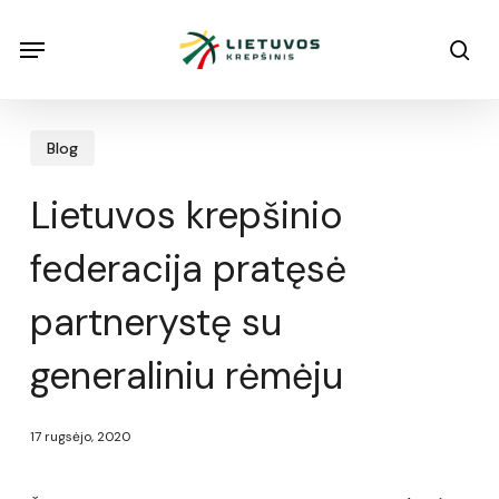
Skip
Menu
Menu
sea
to
main
content
Blog
Lietuvos krepšinio
federacija pratęsė
partnerystę su
generaliniu rėmėju
17 rugsėjo, 2020