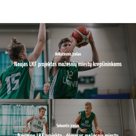
Ankstesnis įrašas
Naujas LKF projektas mažesnių miestų krepšininkams
Sekantis įrašas
Naujame LKF projekte - dėmesys mažesnių miestų