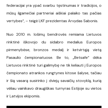
federacijai yra ypač svarbu tęstinumas ir tradicijos, o
mūsų ilgamečiai partneriai aiškiai palaiko tas pačias
vertybes“, – teigė LKF prezidentas Arvydas Sabonis.
Nuo 2010 m. lošimų bendrovės remiama Lietuvos
rinktinė iškovojo du sidabro medalius Europos
pirmenybėse, bronzos medalį ir ketvirtąją vietą
Pasaulio čempionatuose. Be to, „Betsafe“ dėka
Lietuvos rinktinė turi galimybę ne tik keliauti į Europos
čempionato atrankos rungtynes kitose šalyse, tačiau
ir šią vasarą susirinko į dviejų savaičių stovyklą, kurią
vėliau vainikavo draugiškas turnyras Estijoje su vietos
ir Latvijos ekipomis.