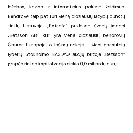
lažybas, kazino ir internetinius pokerio žaidimus.
Bendrovė taip pat turi vieną didžiausių lažybų punktų
tinklų Lietuvoje. „Betsafe“ priklauso švedų įmonei
„Betsson AB“, kuri yra viena didžiausių bendrovių
Šiaurės Europoje, o lošimų rinkoje – vieni pasaulinių
lyderių. Stokholmo NASDAQ akcijų biržoje „Betsson“
grupės rinkos kapitalizacija siekia 9,9 milijardų eurų.