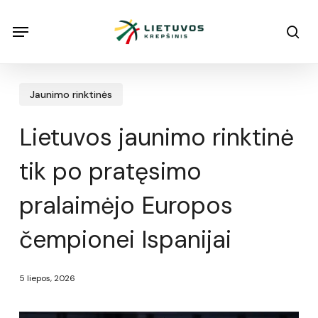
Skip
Menu
Menu
sea
to
main
content
Jaunimo rinktinės
Lietuvos jaunimo rinktinė
tik po pratęsimo
pralaimėjo Europos
čempionei Ispanijai
5 liepos, 2026