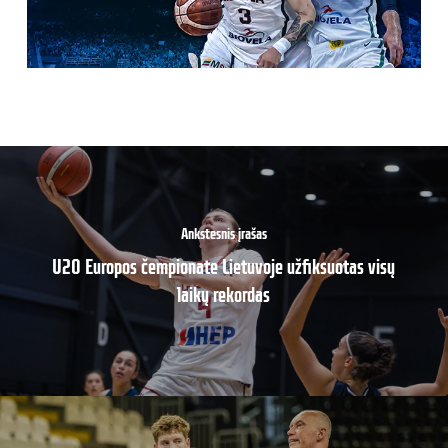
Ankstesnis įrašas
U20 Europos čempionate Lietuvoje užfiksuotas visų
laikų rekordas
Sekantis įrašas
Seni pažįstami: Italijos aikštelės Lietuvos
krepšininkams puikiai žinomos