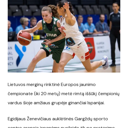
Lietuvos merginų rinktinė Europos jaunimo
čempionate (iki 20 metų) metė rimtą iššūkį čempionių
vardus šioje amžiaus grupėje ginančiai Ispanijai.
Egidijaus Ženevičiaus auklėtinės Gargždų sporto
centro arenoje ispanėms nusileido tik po pratęsimo