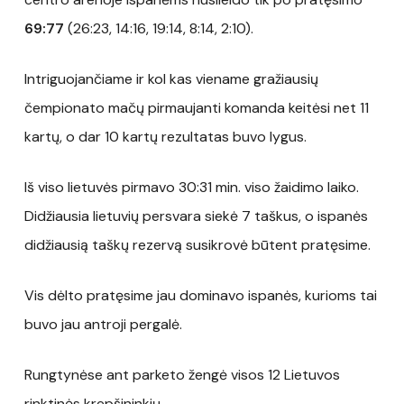
69:77
(26:23, 14:16, 19:14, 8:14, 2:10).
Intriguojančiame ir kol kas viename gražiausių
čempionato mačų pirmaujanti komanda keitėsi net 11
kartų, o dar 10 kartų rezultatas buvo lygus.
Iš viso lietuvės pirmavo 30:31 min. viso žaidimo laiko.
Didžiausia lietuvių persvara siekė 7 taškus, o ispanės
didžiausią taškų rezervą susikrovė būtent pratęsime.
Vis dėlto pratęsime jau dominavo ispanės, kurioms tai
buvo jau antroji pergalė.
Rungtynėse ant parketo žengė visos 12 Lietuvos
rinktinės krepšininkių.