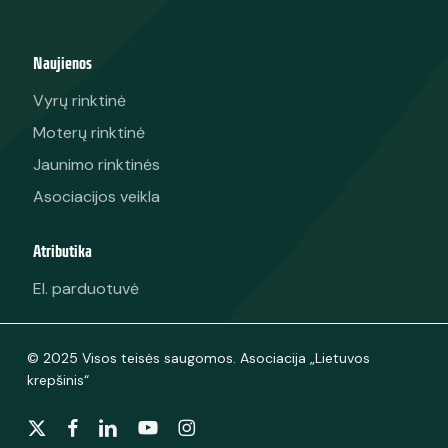
Naujienos
Vyrų rinktinė
Moterų rinktinė
Jaunimo rinktinės
Asociacijos veikla
Atributika
El. parduotuvė
© 2025 Visos teisės saugomos. Asociacija „Lietuvos
krepšinis“
x-
facebook
linkedin
youtube
instagram