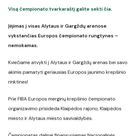
Visą čempionato tvarkaraštį galite sekti čia.
Įėjimas į visas Alytaus ir Gargždų arenose
vykstančias Europos čempionato rungtynes –
nemokamas.
Kviečiame atvykti į Alytaus ir Gargždų arenas bei savo
akimis pamatyti geriausias Europos jaunimo krepšinio
rinktines!
Prie FIBA Europos merginų krepšinio čempionato
organizavimo prisideda Klaipėdos rajono, Klaipėdos
miesto ir Alytaus miesto savivaldybės.
Čempionatas dalinai finansuojamas Nacionalinės