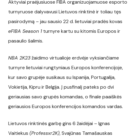
Aktyviai praėjusiuose FIBA organizuojamuose esporto
turnyruose dalyvavusi Lietuvos rinktinė ir toliau tęs
pasirodymą – jau sausio 22 d. lietuviai pradės kovas
eFIBA Season 1
turnyre kartu su kitomis Europos ir
pasaulio šalimis.
NBA 2K23
žaidimo virtualioje erdvėje vyksiančiame
turnyre lietuviai rungtyniaus Europos konferencijoje,
kur savo grupėje susikaus su Ispanija, Portugalija,
Vokietija, Kipru ir Belgija. Į pusfinalį pateks po dvi
geriausias savo grupės komandas, o finale paaiškės
geriausios Europos konferencijos komandos vardas.
Lietuvos rinktinės garbę gins 6 žaidėjai – Ignas
Vaitiekus
(Professxr2K)
, Svajūnas Tamašauskas