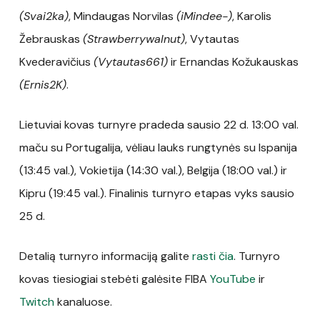
(Svai2ka)
, Mindaugas Norvilas
(iMindee-)
, Karolis
Žebrauskas
(Strawberrywalnut)
, Vytautas
Kvederavičius
(Vytautas661)
ir Ernandas Kožukauskas
(Ernis2K)
.
Lietuviai kovas turnyre pradeda sausio 22 d. 13:00 val.
maču su Portugalija, vėliau lauks rungtynės su Ispanija
(13:45 val.), Vokietija (14:30 val.), Belgija (18:00 val.) ir
Kipru (19:45 val.). Finalinis turnyro etapas vyks sausio
25 d.
Detalią turnyro informaciją galite
rasti čia
. Turnyro
kovas tiesiogiai stebėti galėsite FIBA
YouTube
ir
Twitch
kanaluose.