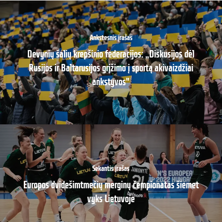
Ankstesnis įrašas
Devynių šalių krepšinio federacijos: „Diskusijos dėl
Rusijos ir Baltarusijos grįžimo į sportą akivaizdžiai
ankstyvos"
Sekantis įrašas
Europos dvidešimtmečių merginų čempionatas šiemet
vyks Lietuvoje