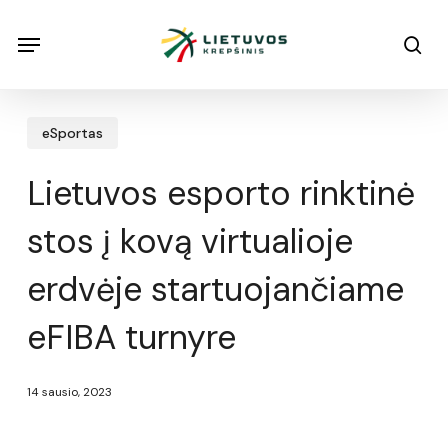
Skip
Menu
Menu
sea
to
main
content
eSportas
Lietuvos esporto rinktinė
stos į kovą virtualioje
erdvėje startuojančiame
eFIBA turnyre
14 sausio, 2023