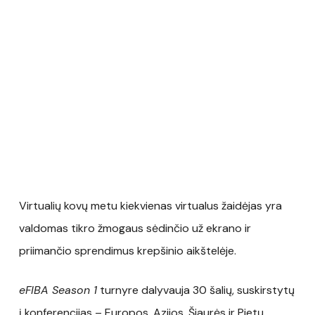
Virtualių kovų metu kiekvienas virtualus žaidėjas yra
valdomas tikro žmogaus sėdinčio už ekrano ir
priimančio sprendimus krepšinio aikštelėje.
eFIBA Season 1
turnyre dalyvauja 30 šalių, suskirstytų
į konferencijas – Europos, Azijos, Šiaurės ir Pietų