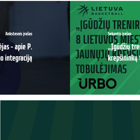
Ankstesnis įrašas
Sekantis įrašas
jas – apie P.
„Įgūdžių tre
o integraciją
krepšininkų 