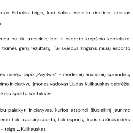
ntas Birbalas teigia, kad šalies esporto rinktinės startas
ų.
ba ne tik tradicinio, bet ir esporto krepšinio kontekste.
 tikimės gerų rezultatų. Tai svarbus žingsnis mūsų esporto
inės rėmėju tapo „PaySwix“ – modernių finansinių sprendimų
unimo iniciatyvų. Įmonės vadovas Liudas Kulikauskas pabrėžia,
ikinio sporto kontekste.
rbu palaikyti iniciatyvas, kurios atspindi šiuolaikinį jaunimo
mti tiek tradicinį sportą, tiek esportą, kuris natūraliai dera
, – teigė L. Kulikauskas.