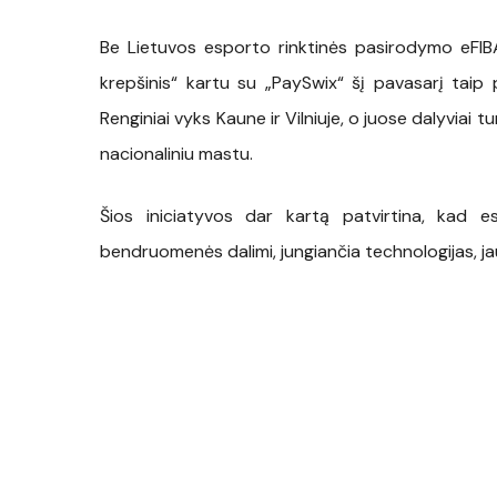
Be Lietuvos esporto rinktinės pasirodymo eFIBA
krepšinis“ kartu su „PaySwix“ šį pavasarį taip
Renginiai vyks Kaune ir Vilniuje, o juose dalyviai t
nacionaliniu mastu.
Šios iniciatyvos dar kartą patvirtina, kad 
bendruomenės dalimi, jungiančia technologijas, jau