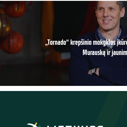
„Tornado“ krepšinio mokyklos įkūrė
Murauską ir jaunim