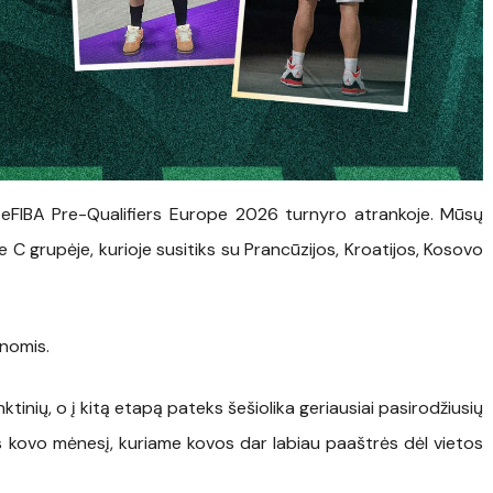
eFIBA Pre-Qualifiers Europe 2026 turnyro atrankoje. Mūsų
 C grupėje, kurioje susitiks su Prancūzijos, Kroatijos, Kosovo
enomis.
ktinių, o į kitą etapą pateks šešiolika geriausiai pasirodžiusių
kovo mėnesį, kuriame kovos dar labiau paaštrės dėl vietos