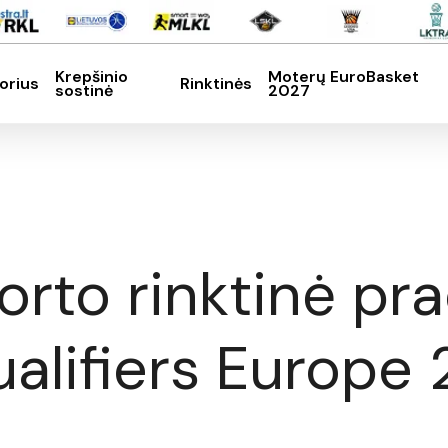
Krepšinio
Moterų EuroBasket
orius
Rinktinės
sostinė
2027
SC, kad nutrauktumėte
orto rinktinė pr
alifiers Europe