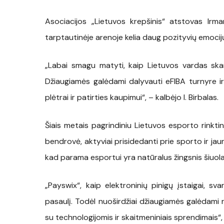
Asociacijos „Lietuvos krepšinis“ atstovas Irma
tarptautinėje arenoje kelia daug pozityvių emocij
„Labai smagu matyti, kaip Lietuvos vardas skam
Džiaugiamės galėdami dalyvauti eFIBA turnyre ir
plėtrai ir patirties kaupimui“, – kalbėjo I. Birbalas.
Šiais metais pagrindiniu Lietuvos esporto rinkt
bendrovė, aktyviai prisidedanti prie sporto ir ja
kad parama esportui yra natūralus žingsnis šiuola
„
Payswix“, kaip elektroninių pinigų įstaigai, sva
pasaulį. Todėl nuoširdžiai džiaugiamės galėdami re
su technologijomis ir skaitmeniniais sprendimais
“