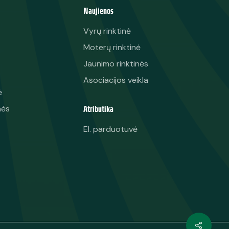
Naujienos
Vyrų rinktinė
Moterų rinktinė
Jaunimo rinktinės
Asociacijos veikla
ė
Atributika
nės
El. parduotuvė