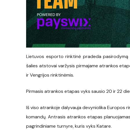
Lietuvos esporto rinktinė pradeda pasirodymą 
šalies atstovai varžysis pirmajame atrankos etape
ir Vengrijos rinktinėmis.
Pirmasis atrankos etapas vyks sausio 20 ir 22 di
Iš viso atrankoje dalyvauja devyniolika Europos rin
komandų. Antrasis atrankos etapas planuojamas 
pagrindiniame turnyre, kuris vyks Katare.