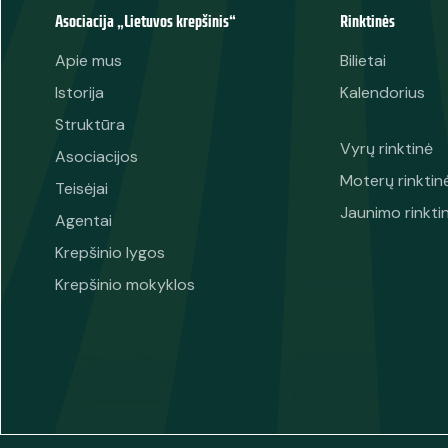
Asociacija „Lietuvos krepšinis“
Rinktinės
Apie mus
Bilietai
Istorija
Kalendorius
Struktūra
Vyrų rinktinė
Asociacijos
Moterų rinktin
Teisėjai
Jaunimo rinkti
Agentai
Krepšinio lygos
Krepšinio mokyklos