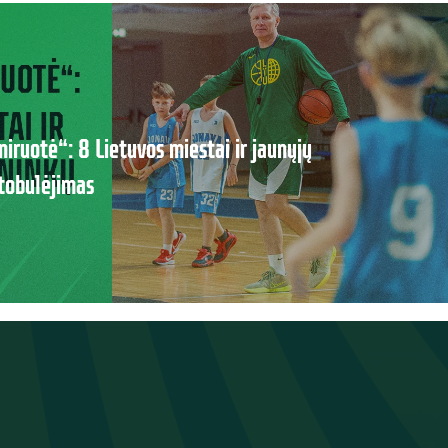
niruotė“: 8 Lietuvos miestai ir jaunųjų
tobulėjimas