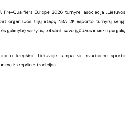
 Pre-Qualifiers Europe 2026 turnyre, asociacija „Lietuvos
 pat organizuos trijų etapų NBA 2K esporto turnyrų seriją.
urės galimybę varžytis, tobulinti savo įgūdžius ir siekti pergalių
esporto krepšinis Lietuvoje tampa vis svarbesne sporto
nimą ir krepšinio tradicijas.