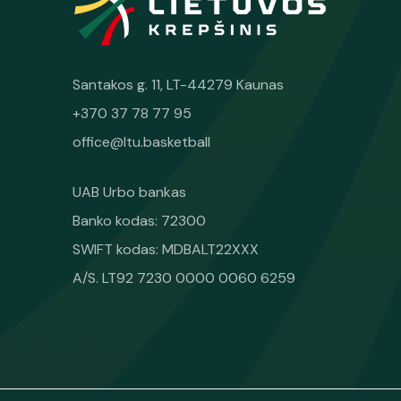
Santakos g. 11, LT-44279 Kaunas
+370 37 78 77 95
office@ltu.basketball
UAB Urbo bankas
Banko kodas: 72300
SWIFT kodas: MDBALT22XXX
A/S. LT92 7230 0000 0060 6259