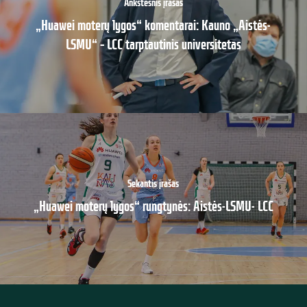
Ankstesnis įrašas
„Huawei moterų lygos“ komentarai: Kauno „Aistės-
LSMU“ – LCC tarptautinis universitetas
Sekantis įrašas
„Huawei moterų lygos“ rungtynės: Aistės-LSMU- LCC