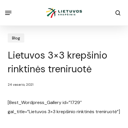
Skip
Menu
Menu
sea
to
main
content
Blog
Lietuvos 3×3 krepšinio
rinktinės treniruotė
24 vasario, 2021
[Best_Wordpress_Gallery id=”1729″
gal_title=”Lietuvos 3×3 krepšinio rinktinės treniruotė”]