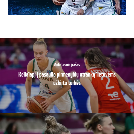
Ankstesnis įrašas
Kelialapį į pasaulio pirmenybių atranką lietuvėms
užkirto turkės