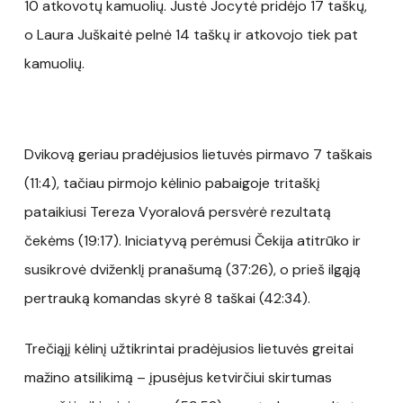
10 atkovotų kamuolių. Justė Jocytė pridėjo 17 taškų,
o Laura Juškaitė pelnė 14 taškų ir atkovojo tiek pat
kamuolių.
Dvikovą geriau pradėjusios lietuvės pirmavo 7 taškais
(11:4), tačiau pirmojo kėlinio pabaigoje tritaškį
pataikiusi Tereza Vyoralová persvėrė rezultatą
čekėms (19:17). Iniciatyvą perėmusi Čekija atitrūko ir
susikrovė dviženklį pranašumą (37:26), o prieš ilgąją
pertrauką komandas skyrė 8 taškai (42:34).
Trečiąjį kėlinį užtikrintai pradėjusios lietuvės greitai
mažino atsilikimą – įpusėjus ketvirčiui skirtumas