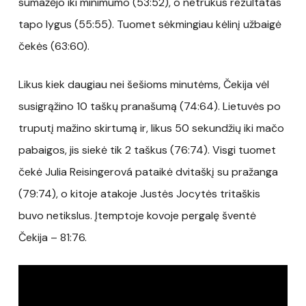
sumažėjo iki minimumo (53:52), o netrukus rezultatas
tapo lygus (55:55). Tuomet sėkmingiau kėlinį užbaigė
čekės (63:60).
Likus kiek daugiau nei šešioms minutėms, Čekija vėl
susigrąžino 10 taškų pranašumą (74:64). Lietuvės po
truputį mažino skirtumą ir, likus 50 sekundžių iki mačo
pabaigos, jis siekė tik 2 taškus (76:74). Visgi tuomet
čekė Julia Reisingerová pataikė dvitaškį su pražanga
(79:74), o kitoje atakoje Justės Jocytės tritaškis
buvo netikslus. Įtemptoje kovoje pergalę šventė
Čekija – 81:76.