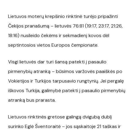
Lietuvos moterų krepšinio rinktinė turėjo pripažinti
Čekijos pranašumą – lietuvės 76:81 (19:17, 23:17, 21:26,
18:16) nusileido čekėms ir sekmadienį kovos dėl
septintosios vietos Europos čempionate.
Visgi lietuvės dar turi šansą patekti į pasaulio
pirmenybių atranką – būsimos varžovės paaiškės po
Vokietijos ir Turkijos tarpusavio rungtynių. Jei pergalę
iškovos Turkija, galimybė patekti į pasaulio pirmenybių
atranką bus prarasta.
Lietuvos rinktinės gretose galingą dvigubą dublį
surinko Eglė Šventoraitė – jos sąskaitoje 21 taškas ir