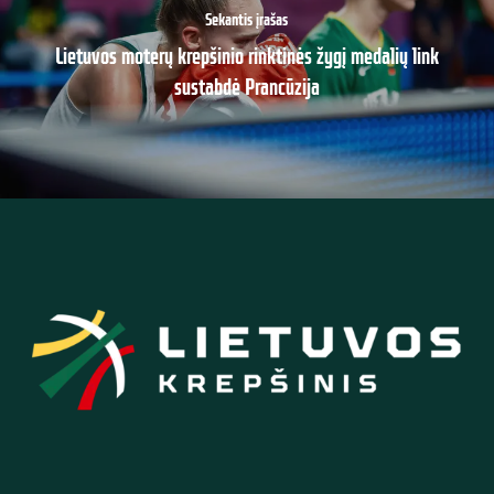
Sekantis įrašas
Lietuvos moterų krepšinio rinktinės žygį medalių link
sustabdė Prancūzija