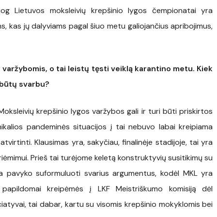
i, jog Lietuvos moksleivių krepšinio lygos čempionatai yra
, kas jų dalyviams pagal šiuo metu galiojančius apribojimus,
aržybomis, o tai leistų tęsti veiklą karantino metu. Kiek
i būtų svarbu?
sleivių krepšinio lygos varžybos gali ir turi būti priskirtos
nikalios pandeminės situacijos į tai nebuvo labai kreipiama
rtinti. Klausimas yra, sakyčiau, finalinėje stadijoje, tai yra
imui. Prieš tai turėjome keletą konstruktyvių susitikimų su
ba pavyko suformuluoti svarius argumentus, kodėl MKL yra
papildomai kreipėmės į LKF Meistriškumo komisiją dėl
ciatyvai, tai dabar, kartu su visomis krepšinio mokyklomis bei