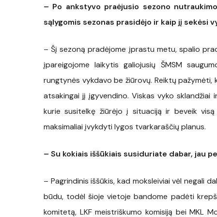
– Po ankstyvo praėjusio sezono nutraukimo
sąlygomis sezonas prasidėjo ir kaip jį sekėsi 
– Šį sezoną pradėjome įprastu metu, spalio pra
įpareigojome laikytis galiojusių ŠMSM saugum
rungtynės vykdavo be žiūrovų. Reiktų pažymėti, ka
atsakingai jį įgyvendino. Viskas vyko sklandžiai i
kurie susitelkę žiūrėjo į situaciją ir beveik vi
maksimaliai įvykdyti lygos tvarkaraščių planus.
– Su kokiais iššūkiais susiduriate dabar, jau 
– Pagrindinis iššūkis, kad moksleiviai vėl negali 
būdu, todėl šioje vietoje bandome padėti krep
komitetą, LKF meistriškumo komisiją bei MKL 