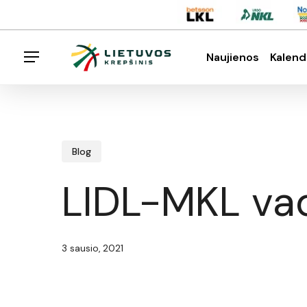
Skip
Menu
to
main
Naujienos
Kalend
Menu
content
Spauskite enter klavišą norėdami ieškoti arba E
Blog
LIDL-MKL vad
3 sausio, 2021