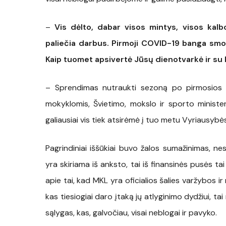
–
Vis dėlto, dabar visos mintys, visos kalbo
paliečia darbus. Pirmoji COVID-19 banga smog
Kaip tuomet apsivertė Jūsų dienotvarkė ir su k
– Sprendimas nutraukti sezoną po pirmosios 
mokyklomis, Švietimo, mokslo ir sporto ministe
galiausiai vis tiek atsirėmė į tuo metu Vyriausybės
Pagrindiniai iššūkiai buvo žalos sumažinimas, 
yra skiriama iš anksto, tai iš finansinės pusės tai
apie tai, kad MKL yra oficialios šalies varžybos ir 
kas tiesiogiai daro įtaką jų atlyginimo dydžiui, t
sąlygas, kas, galvočiau, visai neblogai ir pavyko.