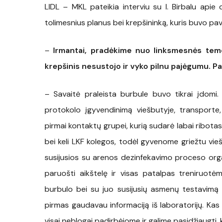
LIDL – MKL pateikia interviu su I. Birbalu apie
tolimesnius planus bei krepšininką, kuris buvo p
–
Irmantai, pradėkime nuo linksmesnės temos
krepšinis nesustojo ir vyko pilnu pajėgumu. Pa
– Savaitė praleista burbule buvo tikrai įdom
protokolo įgyvendinimą viešbutyje, transporte,
pirmai kontaktų grupei, kurią sudarė labai ribotas
bei keli LKF kolegos, todėl gyvenome griežtu vie
susijusios su arenos dezinfekavimo proceso organ
paruošti aikštelę ir visas patalpas treniruotė
burbulo bei su juo susijusių asmenų testavimą 
pirmas gaudavau informaciją iš laboratorijų. Kas 
visai neblogai padirbėjome ir galime pasidžiaugti,