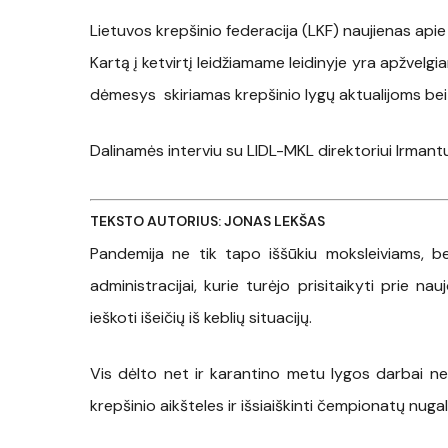
Lietuvos krepšinio federacija (LKF) naujienas apie 
Kartą į ketvirtį leidžiamame leidinyje yra apžvelgi
dėmesys skiriamas krepšinio lygų aktualijoms b
Dalinamės interviu su LIDL-MKL direktoriui Irmantu 
TEKSTO AUTORIUS: JONAS LEKŠAS
Pandemija ne tik tapo iššūkiu moksleiviams, bet
administracijai, kurie turėjo prisitaikyti prie na
ieškoti išeičių iš keblių situacijų.
Vis dėlto net ir karantino metu lygos darbai nes
krepšinio aikšteles ir išsiaiškinti čempionatų nuga