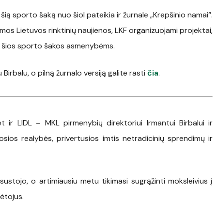
šią sporto šaką nuo šiol pateikia ir žurnale „Krepšinio namai“.
amos Lietuvos rinktinių naujienos, LKF organizuojami projektai,
ei šios sporto šakos asmenybėms.
Birbalu, o pilną žurnalo versiją galite rasti
čia
.
 ir LIDL – MKL pirmenybių direktoriui Irmantui Birbalui ir
ujosios realybės, privertusios imtis netradicinių sprendimų ir
ustojo, o artimiausiu metu tikimasi sugrąžinti moksleivius į
lėtojus.