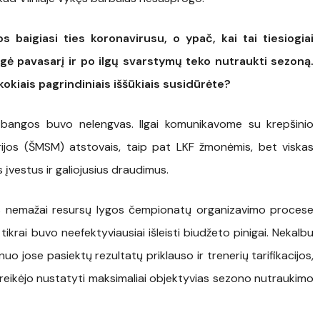
s baigiasi ties koronavirusu, o ypač, kai tai tiesiogiai
ė pavasarį ir po ilgų svarstymų teko nutraukti sezoną.
okiais pagrindiniais iššūkiais susidūrėte?
bangos buvo nelengvas. Ilgai komunikavome su krepšinio
rijos (ŠMSM) atstovais, taip pat LKF žmonėmis, bet viskas
 įvestus ir galiojusius draudimus.
nes nemažai resursų lygos čempionatų organizavimo procese
 tikrai buvo neefektyviausiai išleisti biudžeto pinigai. Nekalbu
nuo jose pasiektų rezultatų priklauso ir trenerių tarifikacijos,
ai reikėjo nustatyti maksimaliai objektyvias sezono nutraukimo