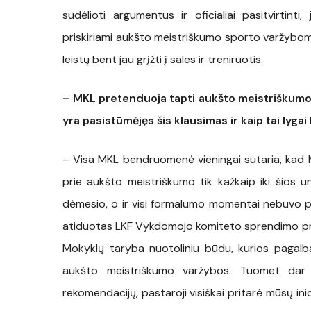
sudėlioti argumentus ir oficialiai pasitvirtint
priskiriami aukšto meistriškumo sporto varžyboms
leistų bent jau grįžti į sales ir treniruotis.
– MKL pretenduoja tapti aukšto meistriškumo v
yra pasistūmėjęs šis klausimas ir kaip tai lyga
– Visa MKL bendruomenė vieningai sutaria, kad Mok
prie aukšto meistriškumo tik kažkaip iki šios u
dėmesio, o ir visi formalumo momentai nebuvo patvi
atiduotas LKF Vykdomojo komiteto sprendimo priėm
Mokyklų taryba nuotoliniu būdu, kurios pagal
aukšto meistriškumo varžybos. Tuomet dar 
rekomendacijų, pastaroji visiškai pritarė mūsų ini