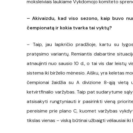
moksleiviais laukiame Vykdomojo komiteto spren
– Akivaizdu, kad viso sezono, kaip buvo numa
čempionatą ir kokia tvarka tai vyktų?
– Taip, jau lapkričio pradžioje, kartu su ly
pratęsimo variantų. Remiantis dabartine situacij
atnaujinti nuo sausio 10 d., o tai vis dar leistų 
sistema iki birželio mėnesio. Aišku, yra keletas
čempionai žaidžia su A divizione 8-ąją vietą
ketvirtfinalio varžybas. Taip pat sudarytume s
atsisakyti rungtyniauti ir pasirinkti vieną priori
pereisime prie plano C, kuomet varžybas vykdytum
tikslas vienas – viską būtinai užbaigti vėliausiai ik