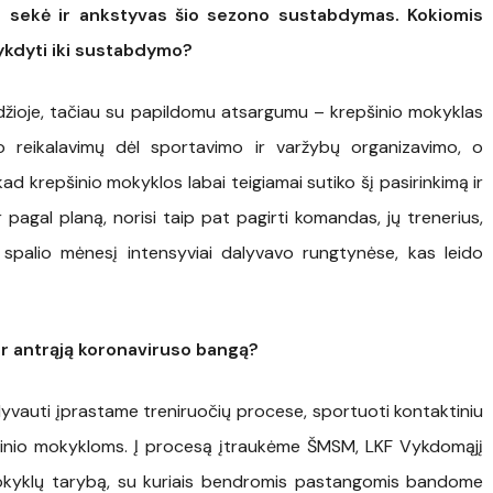
 sekė ir ankstyvas šio sezono sustabdymas. Kokiomis
vykdyti iki sustabdymo?
džioje, tačiau su papildomu atsargumu – krepšinio mokyklas
o reikalavimų dėl sportavimo ir varžybų organizavimo, o
d krepšinio mokyklos labai teigiamai sutiko šį pasirinkimą ir
r pagal planą, norisi taip pat pagirti komandas, jų trenerius,
są spalio mėnesį intensyviai dalyvavo rungtynėse, kas leido
per antrąją koronaviruso bangą?
dalyvauti įprastame treniruočių procese, sportuoti kontaktiniu
šinio mokykloms. Į procesą įtraukėme ŠMSM, LKF Vykdomąjį
Mokyklų tarybą, su kuriais bendromis pastangomis bandome