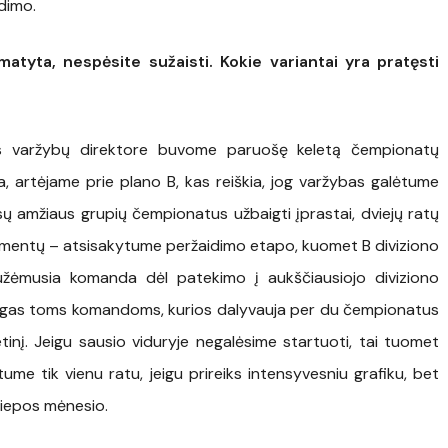
dimo.
tyta, nespėsite sužaisti. Kokie variantai yra pratęsti
gos varžybų direktore buvome paruošę keletą čempionatų
a, artėjame prie plano B, kas reiškia, jog varžybas galėtume
visų amžiaus grupių čempionatus užbaigti įprastai, dviejų ratų
 momentų – atsisakytume peržaidimo etapo, kuomet B diviziono
 užėmusia komanda dėl patekimo į aukščiausiojo diviziono
ąlygas toms komandoms, kurios dalyvauja per du čempionatus
tetinį. Jeigu sausio viduryje negalėsime startuoti, tai tuomet
e tik vienu ratu, jeigu prireiks intensyvesniu grafiku, bet
i liepos mėnesio.