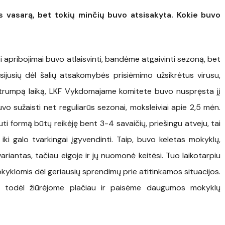
s vasarą, bet tokių minčių buvo atsisakyta. Kokie buvo
ti apribojimai buvo atlaisvinti, bandėme atgaivinti sezoną, bet
ijusių dėl šalių atsakomybės prisiėmimo užsikrėtus virusu,
i trumpą laiką, LKF Vykdomajame komitete buvo nuspręsta jį
vo sužaisti net reguliarūs sezonai, moksleiviai apie 2,5 mėn.
ti formą būtų reikėję bent 3-4 savaičių, priešingu atveju, tai
ą iki galo tvarkingai įgyvendinti. Taip, buvo keletas mokyklų,
riantas, tačiau eigoje ir jų nuomonė keitėsi. Tuo laikotarpiu
klomis dėl geriausių sprendimų prie atitinkamos situacijos.
a, todėl žiūrėjome plačiau ir paisėme daugumos mokyklų