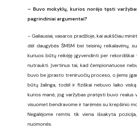
– Buvo mokyklų, kurios norėjo tęsti varžyba
pagrindiniai argumentai?
– Galiausiai, vasaros pradžioje, kai aukščiau minė
dėl daugybės ŠMSM bei teisinių reikalavimų, sus
kuriuos būtų reikėję įgyvendinti per rekordiška
nutraukti. Įvertinus tai, kad čempionatuose nebu
buvo be įprasto treniruočių proceso, o jiems įgau
būtų žalinga, todėl ir fiziškai nebuvo laiko visk
kurios manė, jog varžybas pratęsti buvo realus va
visuomet bendravome ir tarėmės su krepšinio moky
Negalėjome remtis tik viena išsakyta pozicij
nuomonės.