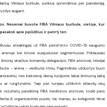
 darbą Vilniaus burbule, sunkius sprendimus per pandemiją,
avyzdys augant.
. Neseniai buvote FIBA Vilniaus burbule, vietoje, kur
pasakok apie įspūdžius ir patirtį ten.
i. Buvau atsakingas už FIBA patvirtinto COVID-19 saugumo
 arenoje bei kitose susijusiuose segmentuose. Priklausiau
 žmonių skaičius: komandų delegacijos, FIBA atstovai, teisėjai
šbutis – arena – viešbutis ritmu. Pagrindinės užduotys buvo
izavimu, nes kiekvieną dieną turėjome labai limituotą laiką
ms ar rungtynėms. Taip pat turėjau užtikrinti sklandų visų
ir rezultatų pateikimą FIBA medicinos atstovei, todėl pats
liečia iš organizacinės pusės, tai, manau, su kolegomis tikrai
 kad Vilniuje vykęs burbulas nesusprogo.