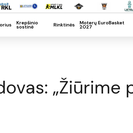
Krepšinio
Moterų EuroBasket
orius
Rinktinės
sostinė
2027
SC, kad nutrauktumėte
ovas: „Žiūrime p