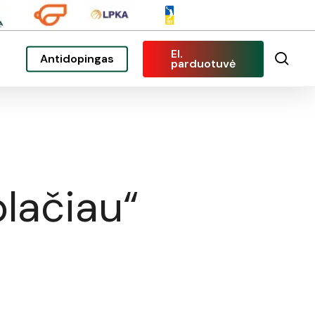
El.
sea
Antidopingas
parduotuvė
lačiau“