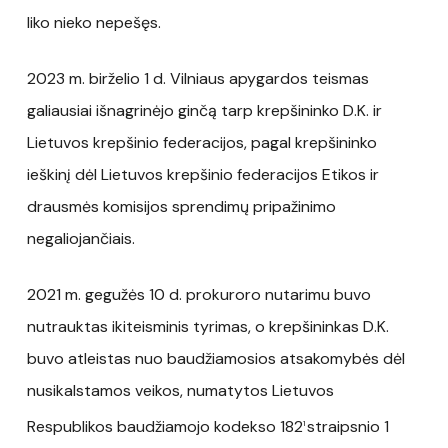
liko nieko nepešęs.
2023 m. birželio 1 d. Vilniaus apygardos teismas
galiausiai išnagrinėjo ginčą tarp krepšininko D.K. ir
Lietuvos krepšinio federacijos, pagal krepšininko
ieškinį dėl Lietuvos krepšinio federacijos Etikos ir
drausmės komisijos sprendimų pripažinimo
negaliojančiais.
2021 m. gegužės 10 d. prokuroro nutarimu buvo
nutrauktas ikiteisminis tyrimas, o krepšininkas D.K.
buvo atleistas nuo baudžiamosios atsakomybės dėl
nusikalstamos veikos, numatytos Lietuvos
Respublikos baudžiamojo kodekso 182
straipsnio 1
1