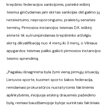
krepšinio federacijos sankcijomis, pateikė ieškinį
teismui ginčydamas jam skirtas sankcijas dėl galimo jų
neteisėtumo, neproporcingumo, praleistų senaties
terminų. Pirmosios instancijos teismas D.K. ieškinį
atmetė tik sutrumpindamas krepšininko atžvilgiu
skirtą dikvalifikaciją nuo 4 metų iki 3 metų, o Vilniaus
apygardos teismas paliko galioti pirmosios instancijos
teismo sprendimą.
„Pagaliau išnagrinėta byla žymi vieną pirmųjų situacijų
Lietuvos sporte, kuomet sporto šakos federacija,
remdamasi prokuratūros nustatytomis faktinėmis
aplinkybėmis, inicijuoja atskirą drausmės pažeidimo
bylą, remiasi baudžiamojoje byloje surinktais faktiniais