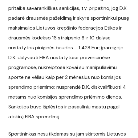
pritaikė savarankiškas sankcijas, t.y. pripažino, jog D.K.
padarė drausmės pažeidimą ir skyrė sportininkui pusę
maksimalios Lietuvos krepšinio federacijos Etikos ir
drausmės kodekso 16 straipsnio 8 ir 10 dalyse
nustatytos piniginės baudos – 1 428 Eur; įpareigojo
D.K. dalyvauti FIBA nustatytose prevencinėse
programose, nukreiptose kovai su manipuliavimu
sporte ne vėliau kaip per 2 mėnesius nuo komisijos
sprendimo priėmimo; nusprendė D.K. diskvalifikuoti 4
metams nuo komisijos sprendimo priėmimo dienos.
Sankcijos buvo išplėstos ir pasauliniu mastu pagal
atskirą FIBA sprendimą.
Sportininkas nesutikdamas su jam skirtomis Lietuvos