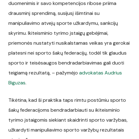
duomenimis ir savo kompetencijos ribose priima
drausminį sprendimą, susijusį išimtinai su
manipuliavimo atvejų sporte užkardymu, sankcijų
skyrimu. Ikiteisminio tyrimo įstaigų gebėjimai,
priemonės nustatyti nusikalstamas veikas yra gerokai
platesni nei sporto šakų federacijų, todėl tik glaudus
sporto ir teisėsaugos bendradarbiavimas gali duoti
teigiamą rezultatą, – pažymėjo
advokatas Audrius
Biguzas
.
Tikėtina, kad ši praktika taps rimtu postūmiu sporto
šakų federacijoms bendradarbiauti su ikiteisminio
tyrimo įstaigomis siekiant skaidrinti sporto varžybas,
užkardyti manipuliavimo sporto varžybų rezultatais