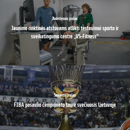
Ankstesnis įrašas
Jaunimo rinktinės atstovams atlikti testavimai sporto ir
sveikatingumo centre „VS–Fitness“
Sekantis įrašas
FIBA pasaulio čempionato taurė svečiuosis Lietuvoje