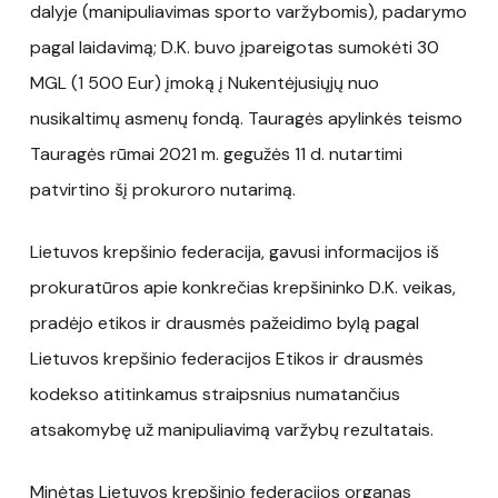
dalyje (manipuliavimas sporto varžybomis), padarymo
pagal laidavimą; D.K. buvo įpareigotas sumokėti 30
MGL (1 500 Eur) įmoką į Nukentėjusiųjų nuo
nusikaltimų asmenų fondą. Tauragės apylinkės teismo
Tauragės rūmai 2021 m. gegužės 11 d. nutartimi
patvirtino šį prokuroro nutarimą.
Lietuvos krepšinio federacija, gavusi informacijos iš
prokuratūros apie konkrečias krepšininko D.K. veikas,
pradėjo etikos ir drausmės pažeidimo bylą pagal
Lietuvos krepšinio federacijos Etikos ir drausmės
kodekso atitinkamus straipsnius numatančius
atsakomybę už manipuliavimą varžybų rezultatais.
Minėtas Lietuvos krepšinio federacijos organas