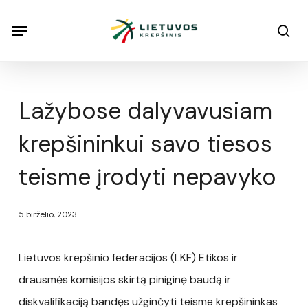
Skip
Menu
Menu
sea
to
main
content
Lažybose dalyvavusiam
krepšininkui savo tiesos
teisme įrodyti nepavyko
5 birželio, 2023
Lietuvos krepšinio federacijos (LKF) Etikos ir
drausmės komisijos skirtą piniginę baudą ir
diskvalifikaciją bandęs užginčyti teisme krepšininkas