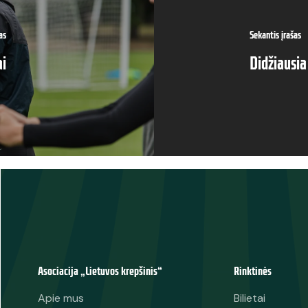
as
Sekantis įrašas
i
Didžiausia
Asociacija „Lietuvos krepšinis“
Rinktinės
Apie mus
Bilietai