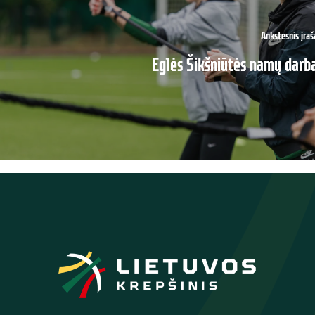
Ankstesnis įraš
Eglės Šikšniūtės namų darba