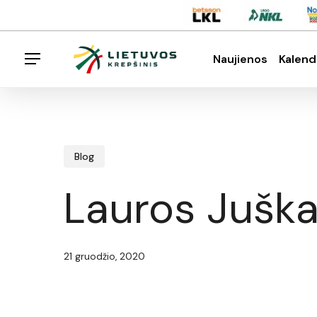
Skip
Menu
to
main
Naujienos
Kalend
Menu
content
Spauskite enter klavišą norėdami ieškoti arba E
Blog
Lauros Juška
21 gruodžio, 2020