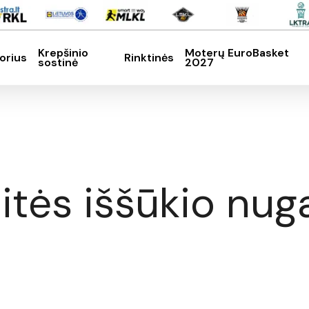
Krepšinio
Moterų EuroBasket
orius
Rinktinės
sostinė
2027
SC, kad nutrauktumėte
itės iššūkio nug