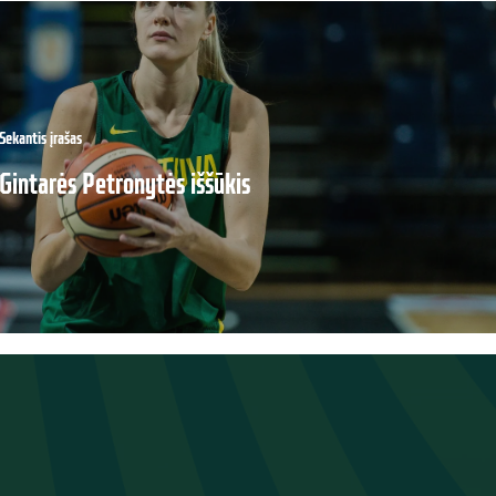
Sekantis įrašas
Gintarės Petronytės iššūkis