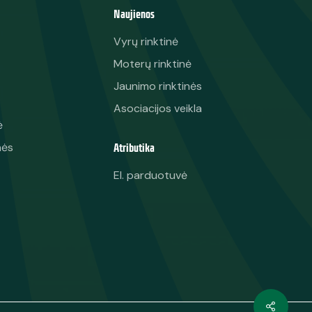
Naujienos
Vyrų rinktinė
Moterų rinktinė
Jaunimo rinktinės
Asociacijos veikla
ė
Atributika
nės
El. parduotuvė