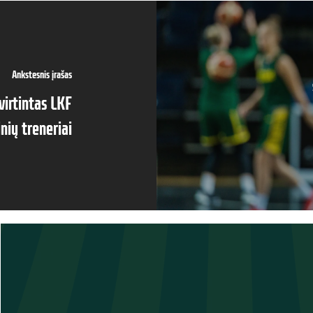
Ankstesnis įrašas
irtintas LKF
nių treneriai