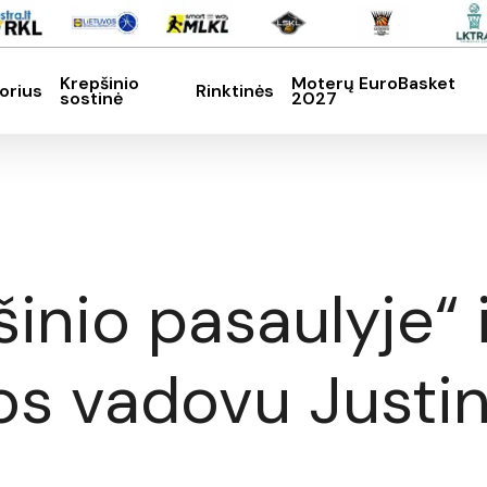
Krepšinio
Moterų EuroBasket
orius
Rinktinės
sostinė
2027
SC, kad nutrauktumėte
inio pasaulyje“ 
os vadovu Justi