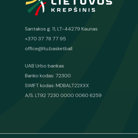
Santakos g. 11, LT-44279 Kaunas
+370 37 78 77 95
office@ltu.basketball
UAB Urbo bankas
Banko kodas: 72300
SWIFT kodas: MDBALT22XXX
A/S. LT92 7230 0000 0060 6259