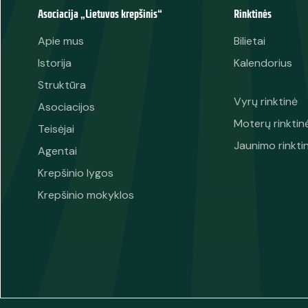
Asociacija „Lietuvos krepšinis“
Rinktinės
Apie mus
Bilietai
Istorija
Kalendorius
Struktūra
Vyrų rinktinė
Asociacijos
Moterų rinktin
Teisėjai
Jaunimo rinkti
Agentai
Krepšinio lygos
Krepšinio mokyklos