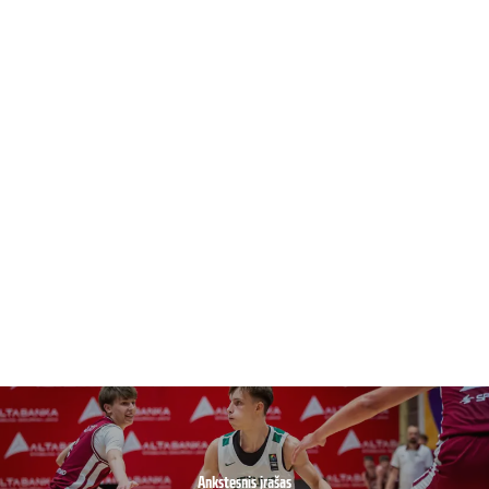
Ankstesnis įrašas