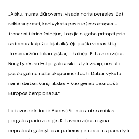
„Aišku, mums, žiūrovams, visada norisi pergalės. Bet
reikia suprasti, kad vyksta pasiruošimo etapas –
treneriai tikrins žaidėjus, kaip jie sugeba pritapti prie
sistemos, kaip žaidėjai aikštėje jaučia vienas kitą.
Treneriai žiūri toliaregiškai, – kalbėjo K. Lavrinovičius. –
Rungtynės su Estija gali susiklostyti visaip, nes abi
pusės gali nemažai eksperimentuoti. Dabar vyksta
namų darbai, kurių tikslas – kuo geriau pasiruošti
Europos čempionatui.“
Lietuvos rinktinei ir Panevėžio miestui skambias
pergales padovanojęs K. Lavrinovičius ragina
nepraleisti galimybės ir patiems pirmiesiems pamatyti