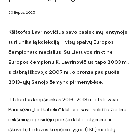
30 liepos, 2025
Kšištofas Lavrinovičius savo pasiekimų lentynoje
turi unikalią kolekciją – visų spalvų Europos
čempionato medalius. Su Lietuvos rinktine
Europos čempionu K. Lavrinovičius tapo 2003 m.,
sidabrą iškovojo 2007 m., o bronza pasipuošė
2013-ųjų Senojo žemyno pirmenybėse.
Tituluotas krepšininkas 2016–2018 m. atstovavo
Panevėžio „Lietkabelio“ klubui ir savo solidžiu žaidimu
reikšmingai prisidėjo prie šio klubo atgimimo ir
iškovotų Lietuvos krepšinio lygos (LKL) medalių.