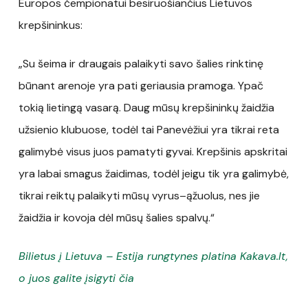
Europos čempionatui besiruošiančius Lietuvos
krepšininkus:
„Su šeima ir draugais palaikyti savo šalies rinktinę
būnant arenoje yra pati geriausia pramoga. Ypač
tokią lietingą vasarą. Daug mūsų krepšininkų žaidžia
užsienio klubuose, todėl tai Panevėžiui yra tikrai reta
galimybė visus juos pamatyti gyvai. Krepšinis apskritai
yra labai smagus žaidimas, todėl jeigu tik yra galimybė,
tikrai reiktų palaikyti mūsų vyrus–ąžuolus, nes jie
žaidžia ir kovoja dėl mūsų šalies spalvų.“
Bilietus į Lietuva – Estija rungtynes platina Kakava.lt,
o juos galite įsigyti čia