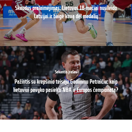
Skaudus pralaimėjimas: Lietuvos 18-mečiai nusileido
Latvijai ir baigė kovą dėl medalių
Sekantis įrašas
Pažintis su krepšinio teisėju Gediminu Petraičiu: kaip
lietuviui pavyko pasiekti NBA ir Europos čempionatą?