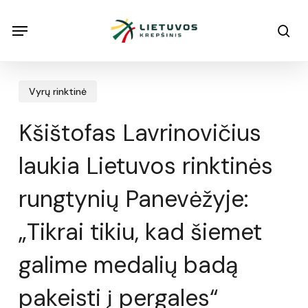
Skip
Menu
Menu
sea
to
main
content
Vyrų rinktinė
Kšištofas Lavrinovičius
laukia Lietuvos rinktinės
rungtynių Panevėžyje:
„Tikrai tikiu, kad šiemet
galime medalių badą
pakeisti į pergales“