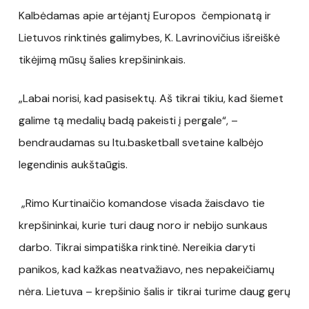
Kalbėdamas apie artėjantį Europos čempionatą ir
Lietuvos rinktinės galimybes, K. Lavrinovičius išreiškė
tikėjimą mūsų šalies krepšininkais.
„Labai norisi, kad pasisektų. Aš tikrai tikiu, kad šiemet
galime tą medalių badą pakeisti į pergale“, –
bendraudamas su ltu.basketball svetaine kalbėjo
legendinis aukštaūgis.
„Rimo Kurtinaičio komandose visada žaisdavo tie
krepšininkai, kurie turi daug noro ir nebijo sunkaus
darbo. Tikrai simpatiška rinktinė. Nereikia daryti
panikos, kad kažkas neatvažiavo, nes nepakeičiamų
nėra. Lietuva – krepšinio šalis ir tikrai turime daug gerų