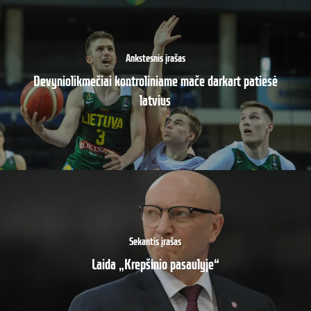
Ankstesnis įrašas
Devyniolikmečiai kontroliniame mače darkart patiesė
latvius
Sekantis įrašas
Laida „Krepšinio pasaulyje“