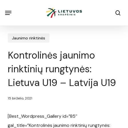
Skip
Menu
Menu
sea
to
main
content
Jaunimo rinktinės
Kontrolinės jaunimo
rinktinių rungtynės:
Lietuva U19 – Latvija U19
15 birželio, 2021
[Best_Wordpress_Gallery id=”85″
gal_title=”Kontrolinės jaunimo rinktinių rungtynės: