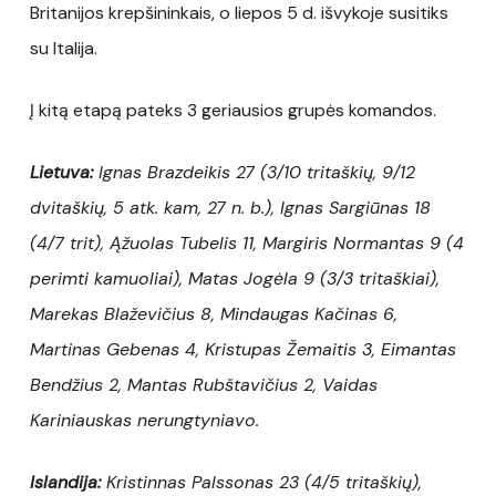
Britanijos krepšininkais, o liepos 5 d. išvykoje susitiks
su Italija.
Į kitą etapą pateks 3 geriausios grupės komandos.
Lietuva:
Ignas Brazdeikis 27 (3/10 tritaškių, 9/12
dvitaškių, 5 atk. kam, 27 n. b.), Ignas Sargiūnas 18
(4/7 trit), Ąžuolas Tubelis 11, Margiris Normantas 9 (4
perimti kamuoliai), Matas Jogėla 9 (3/3 tritaškiai),
Marekas Blaževičius 8, Mindaugas Kačinas 6,
Martinas Gebenas 4, Kristupas Žemaitis 3, Eimantas
Bendžius 2, Mantas Rubštavičius 2, Vaidas
Kariniauskas nerungtyniavo.
Islandija:
Kristinnas Palssonas 23 (4/5 tritaškių),