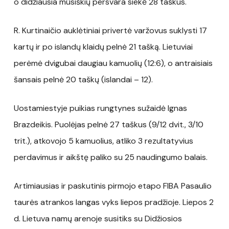
o didžiausia mūsiškių persvara siekė 28 taškus.
R. Kurtinaičio auklėtiniai privertė varžovus suklysti 17
kartų ir po islandų klaidų pelnė 21 tašką. Lietuviai
perėmė dvigubai daugiau kamuolių (12:6), o antraisiais
šansais pelnė 20 taškų (islandai – 12).
Uostamiestyje puikias rungtynes sužaidė Ignas
Brazdeikis. Puolėjas pelnė 27 taškus (9/12 dvit., 3/10
trit.), atkovojo 5 kamuolius, atliko 3 rezultatyvius
perdavimus ir aikštę paliko su 25 naudingumo balais.
Artimiausias ir paskutinis pirmojo etapo FIBA Pasaulio
taurės atrankos langas vyks liepos pradžioje. Liepos 2
d. Lietuva namų arenoje susitiks su Didžiosios