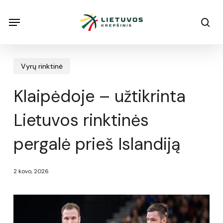
Skip
Menu
Menu
sea
to
main
content
Vyrų rinktinė
Klaipėdoje – užtikrinta
Lietuvos rinktinės
pergalė prieš Islandiją
2 kovo, 2026