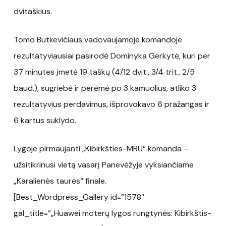
dvitaškius.
Tomo Butkevičiaus vadovaujamoje komandoje
rezultatyviausiai pasirodė Dominyka Gerkytė, kuri per
37 minutes įmetė 19 taškų (4/12 dvit., 3/4 trit., 2/5
baud.), sugriebė ir perėmė po 3 kamuolius, atliko 3
rezultatyvius perdavimus, išprovokavo 6 pražangas ir
6 kartus suklydo.
Lygoje pirmaujanti „Kibirkšties-MRU“ komanda –
užsitikrinusi vietą vasarį Panevėžyje vyksiančiame
„Karalienės taurės“ finale.
[Best_Wordpress_Gallery id=”1578″
gal_title=”„Huawei moterų lygos rungtynės: Kibirkštis-