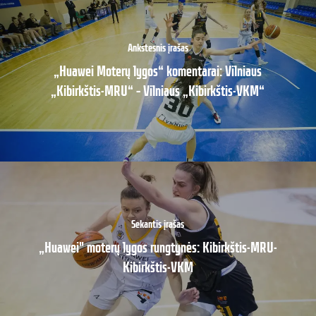
Ankstesnis įrašas
„Huawei Moterų lygos“ komentarai: Vilniaus
„Kibirkštis-MRU“ – Vilniaus „Kibirkštis-VKM“
Sekantis įrašas
„Huawei" moterų lygos rungtynės: Kibirkštis-MRU-
Kibirkštis-VKM