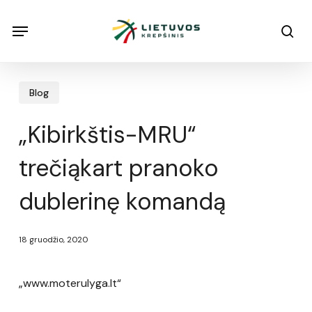
Skip
Menu
Menu
sea
to
main
content
Blog
„Kibirkštis-MRU“
trečiąkart pranoko
dublerinę komandą
18 gruodžio, 2020
„www.moterulyga.lt“