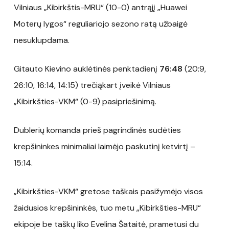
Vilniaus „Kibirkštis-MRU“ (10-0) antrąjį „Huawei
Moterų lygos“ reguliariojo sezono ratą užbaigė
nesuklupdama.
Gitauto Kievino auklėtinės penktadienį
76:48
(20:9,
26:10, 16:14, 14:15) trečiąkart įveikė Vilniaus
„Kibirkšties-VKM“ (0-9) pasipriešinimą.
Dublerių komanda prieš pagrindinės sudėties
krepšininkes minimaliai laimėjo paskutinį ketvirtį –
15:14.
„Kibirkšties-VKM“ gretose taškais pasižymėjo visos
žaidusios krepšininkės, tuo metu „Kibirkšties-MRU“
ekipoje be taškų liko Evelina Šataitė, prametusi du