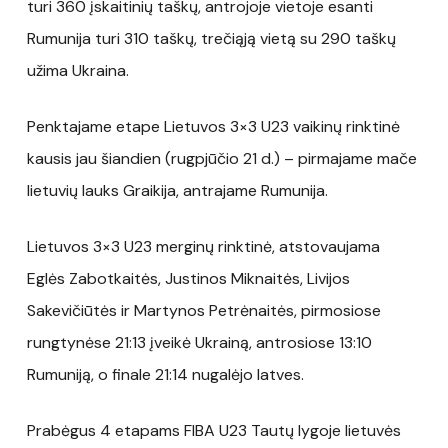
turi 360 įskaitinių taškų, antrojoje vietoje esanti
Rumunija turi 310 taškų, trečiąją vietą su 290 taškų
užima Ukraina.
Penktajame etape Lietuvos 3×3 U23 vaikinų rinktinė
kausis jau šiandien (rugpjūčio 21 d.) – pirmajame mače
lietuvių lauks Graikija, antrajame Rumunija.
Lietuvos 3×3 U23 merginų rinktinė, atstovaujama
Eglės Zabotkaitės, Justinos Miknaitės, Livijos
Sakevičiūtės ir Martynos Petrėnaitės, pirmosiose
rungtynėse 21:13 įveikė Ukrainą, antrosiose 13:10
Rumuniją, o finale 21:14 nugalėjo latves.
Prabėgus 4 etapams FIBA U23 Tautų lygoje lietuvės