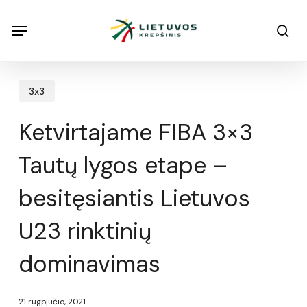
Skip
Menu
Menu
sea
to
main
content
3x3
Ketvirtajame FIBA 3×3
Tautų lygos etape –
besitęsiantis Lietuvos
U23 rinktinių
dominavimas
21 rugpjūčio, 2021