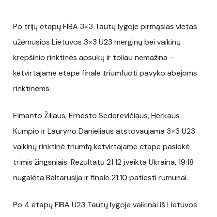
Po trijų etapų FIBA 3×3 Tautų lygoje pirmąsias vietas
užėmusios Lietuvos 3×3 U23 merginų bei vaikinų
krepšinio rinktinės apsukų ir toliau nemažina –
ketvirtajame etape finale triumfuoti pavyko abejoms
rinktinėms.
Eimanto Žiliaus, Ernesto Sederevičiaus, Herkaus
Kumpio ir Lauryno Danieliaus atstovaujama 3×3 U23
vaikinų rinktinė triumfą ketvirtajame etape pasiekė
trimis žingsniais. Rezultatu 21:12 įveikta Ukraina, 19:18
nugalėta Baltarusija ir finale 21:10 patiesti rumunai.
Po 4 etapų FIBA U23 Tautų lygoje vaikinai iš Lietuvos