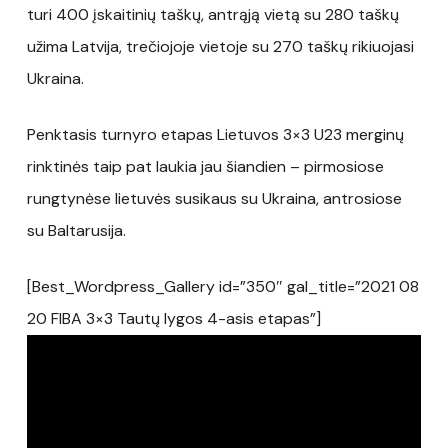
turi 400 įskaitinių taškų, antrąją vietą su 280 taškų
užima Latvija, trečiojoje vietoje su 270 taškų rikiuojasi
Ukraina.
Penktasis turnyro etapas Lietuvos 3×3 U23 merginų
rinktinės taip pat laukia jau šiandien – pirmosiose
rungtynėse lietuvės susikaus su Ukraina, antrosiose
su Baltarusija.
[Best_Wordpress_Gallery id=”350″ gal_title=”2021 08
20 FIBA 3×3 Tautų lygos 4-asis etapas”]