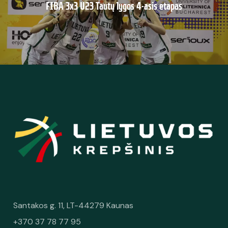
FIBA 3x3 U23 Tautų lygos 4-asis etapas
Santakos g. 11, LT-44279 Kaunas
+370 37 78 77 95