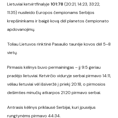
Lietuviai ketvirtfinalyje
101:78
(20:21, 14:23, 33:22,
11:35) nusileido Europos čempionams Serbijos
krepšininkams ir baigė kovą dėl planetos čempionato
apdovanojimų.
Toliau Lietuvos rinktinė Pasaulio taurėje kovos dėl 5–8
vietų.
Pirmasis kėlinys buvo permainingas – jį 9:5 geriau
pradėjo lietuviai. Ketvirčio viduryje serbai pirmavo 14:11,
vėliau lietuviai vėl išsiveržė į priekį 20:18, o pirmosios
dešimties minučių atkarpos 21:20 pirmavo serbai.
Antrasis kėlinys priklausė Serbijai, kuri įpusėjus
rungtynėms pirmavo 44:34.