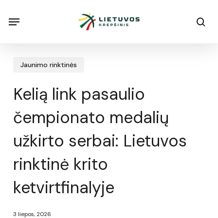
Skip
Menu
Menu
sea
to
main
content
Jaunimo rinktinės
Kelią link pasaulio
čempionato medalių
užkirto serbai: Lietuvos
rinktinė krito
ketvirtfinalyje
3 liepos, 2026