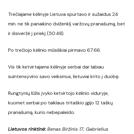
Trečiajame kėlinyje Lietuva spurtavo ir sužaidus 24
min. ne tik panaikino dviženklį varžovų pranašumą, bet
ir išsiveržė į priekį (50:48).
Po trečiojo kėlinio mūsiškiai pirmavo 67:66.
Vis tik ketvirtajame kėlinyje serbai dar labiau
suintensyvino savo veiksmus, lietuviai krito į duobę.
Rungtynių lūžis įvyko ketvirtojo kėlinio viduryje,
kuomet serbai po taiklaus tritaškio įgijo 12 taškų
pranašumą, kurio nebepaleido.
Lietuvos rinktinė:
Benas Biržinis 17, Gabrielius