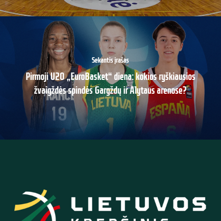
Sekantis įrašas
Pirmoji U20 „EuroBasket“ diena: kokios ryškiausios
žvaigždės spindės Gargždų ir Alytaus arenose?