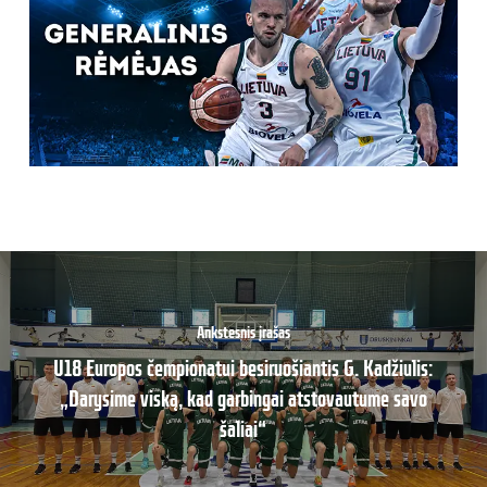
Ankstesnis įrašas
U18 Europos čempionatui besiruošiantis G. Kadžiulis:
„Darysime viską, kad garbingai atstovautume savo
šaliai“