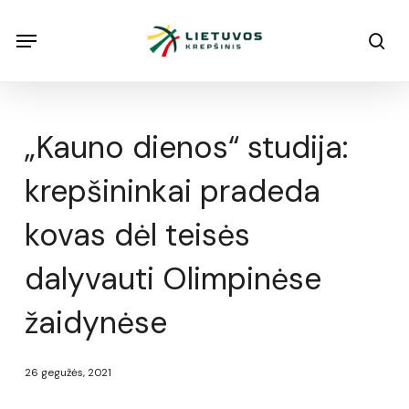
Skip
Menu
Menu
sea
to
main
content
„Kauno dienos“ studija:
krepšininkai pradeda
kovas dėl teisės
dalyvauti Olimpinėse
žaidynėse
26 gegužės, 2021