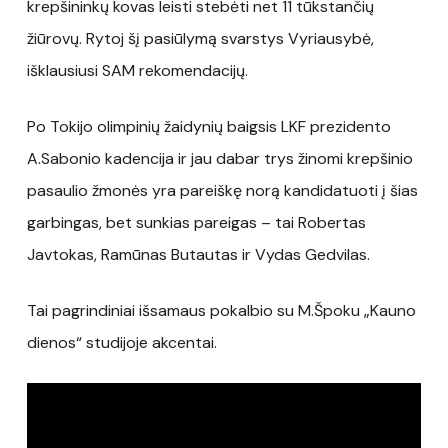
krepšininkų kovas leisti stebėti net 11 tūkstančių
žiūrovų. Rytoj šį pasiūlymą svarstys Vyriausybė,
išklausiusi SAM rekomendacijų.
Po Tokijo olimpinių žaidynių baigsis LKF prezidento
A.Sabonio kadencija ir jau dabar trys žinomi krepšinio
pasaulio žmonės yra pareiškę norą kandidatuoti į šias
garbingas, bet sunkias pareigas – tai Robertas
Javtokas, Ramūnas Butautas ir Vydas Gedvilas.
Tai pagrindiniai išsamaus pokalbio su M.Špoku „Kauno
dienos“ studijoje akcentai.