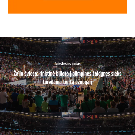
Ankstesnis įrašas
Žalia šviesa: rinktinė bilieto į olimpines žaidynes sieks
turėdama tvirtą užnugarį