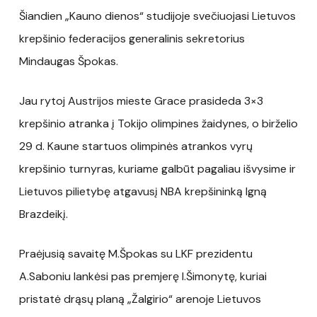
Šiandien „Kauno dienos“ studijoje svečiuojasi Lietuvos
krepšinio federacijos generalinis sekretorius
Mindaugas Špokas.
Jau rytoj Austrijos mieste Grace prasideda 3×3
krepšinio atranka į Tokijo olimpines žaidynes, o birželio
29 d. Kaune startuos olimpinės atrankos vyrų
krepšinio turnyras, kuriame galbūt pagaliau išvysime ir
Lietuvos pilietybę atgavusį NBA krepšininką Igną
Brazdeikį.
Praėjusią savaitę M.Špokas su LKF prezidentu
A.Saboniu lankėsi pas premjerę I.Šimonytę, kuriai
pristatė drąsų planą „Žalgirio“ arenoje Lietuvos