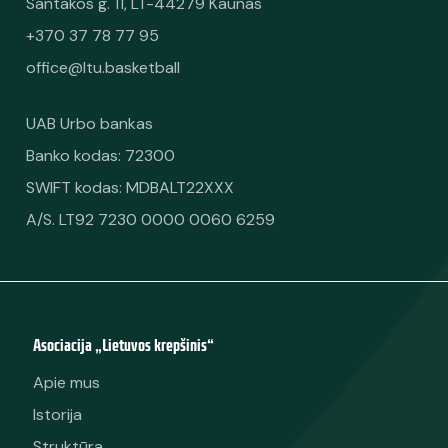
Santakos g. 11, LT-44279 Kaunas
+370 37 78 77 95
office@ltu.basketball
UAB Urbo bankas
Banko kodas: 72300
SWIFT kodas: MDBALT22XXX
A/S. LT92 7230 0000 0060 6259
Asociacija „Lietuvos krepšinis“
Apie mus
Istorija
Struktūra