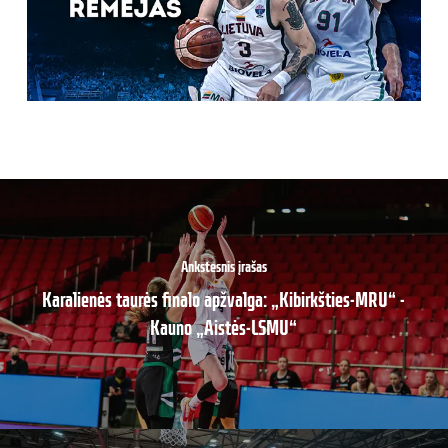
Ankstesnis įrašas
Karalienės taurės finalo apžvalga: „Kibirkšties-MRU“ -
Kauno „Aistės-LSMU“