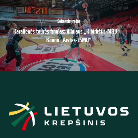
Sekantis įrašas
Karalienės taurės finalas: Vilniaus „Kibirkštis-MRU“ ‒
Kauno „Aistės-LSMU“