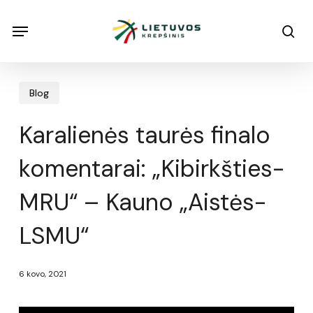
Skip
Menu
Menu
sea
to
main
content
Blog
Karalienės taurės finalo
komentarai: „Kibirkšties-
MRU“ – Kauno „Aistės-
LSMU“
6 kovo, 2021