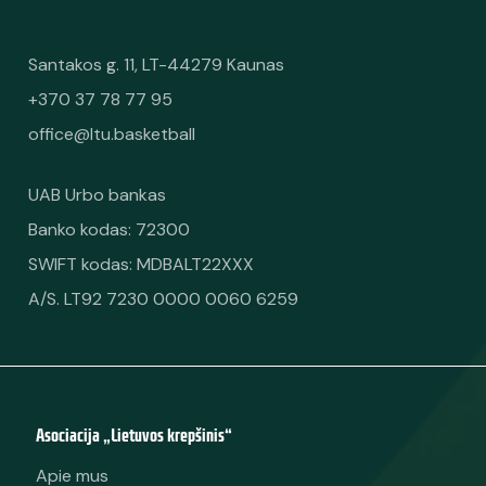
Santakos g. 11, LT-44279 Kaunas
+370 37 78 77 95
office@ltu.basketball
UAB Urbo bankas
Banko kodas: 72300
SWIFT kodas: MDBALT22XXX
A/S. LT92 7230 0000 0060 6259
Asociacija „Lietuvos krepšinis“
Apie mus