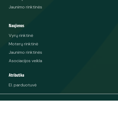
Jaunimo rinktinės
Naujienos
Vyrų rinktinė
Moterų rinktinė
Jaunimo rinktinės
Asociacijos veikla
Atributika
El. parduotuvė
© 2025 Visos teisės saugomos. Asociacija „Lietuvos
krepšinis“