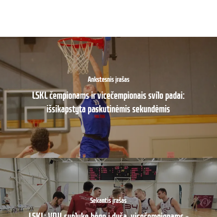
Ankstesnis įrašas
LSKL čempionams ir vicečempionais svilo padai:
išsikapstyta paskutinėmis sekundėmis
Sekantis įrašas
LSKL: VDU suplukę bėgo į dušą, vicečempionams –