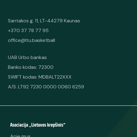
Santakos g. 11, LT-44279 Kaunas
+370 37 78 77 95
office@ltu.basketball
UAB Urbo bankas
Banko kodas: 72300
SWIFT kodas: MDBALT22XXX
A/S. LT92 7230 0000 0060 6259
Asociacija „Lietuvos krepšinis“
Apie mus