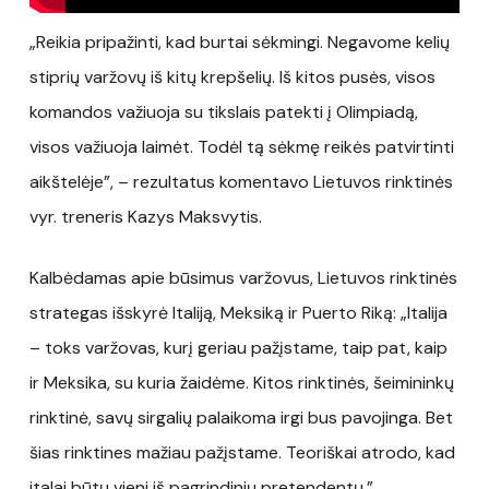
„Reikia pripažinti, kad burtai sėkmingi. Negavome kelių
stiprių varžovų iš kitų krepšelių. Iš kitos pusės, visos
komandos važiuoja su tikslais patekti į Olimpiadą,
visos važiuoja laimėt. Todėl tą sėkmę reikės patvirtinti
aikštelėje”, – rezultatus komentavo Lietuvos rinktinės
vyr. treneris Kazys Maksvytis.
Kalbėdamas apie būsimus varžovus, Lietuvos rinktinės
strategas išskyrė Italiją, Meksiką ir Puerto Riką: „Italija
– toks varžovas, kurį geriau pažįstame, taip pat, kaip
ir Meksika, su kuria žaidėme. Kitos rinktinės, šeimininkų
rinktinė, savų sirgalių palaikoma irgi bus pavojinga. Bet
šias rinktines mažiau pažįstame. Teoriškai atrodo, kad
italai būtų vieni iš pagrindinių pretendentų.”