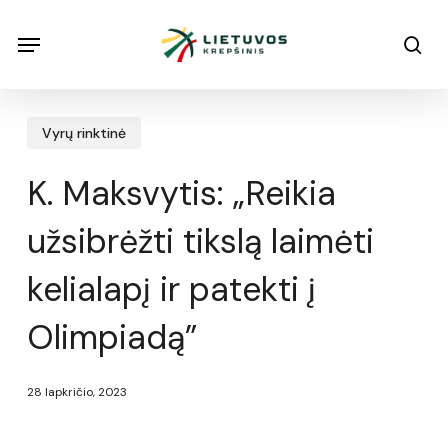
Skip
Menu
Menu
sea
to
main
content
Vyrų rinktinė
K. Maksvytis: „Reikia
užsibrėžti tikslą laimėti
kelialapį ir patekti į
Olimpiadą”
28 lapkričio, 2023