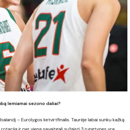
klubą lemiamai sezono daliai?
alandį – Eurolygos ketvirtfinalis. Taurėje labai sunku kažką
otacija ir per vieną savaitgalį sužaisti 3 rungtynes yra