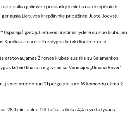
 tapo puikia galimybe prablaškyti mintis nuo krepšinio ir
t geriausia Lietuvos krepšininke pripažinta Justė Jocytė.
(Ispanija) garbę. Lietuvos rinktinės lyderė su šiuo klubu jau
s Karaliaus taurei ir Eurolygos ketvirtfinalio etapui.
ytės atstovaujamas Žironos klubas susitiks su Salamankos
olygos ketvirtfinalio rungtynes su Venecijos „Umana Reyer“.
ių savo aruode turi 21 pergalę ir tarp 16 komandų užima 2
er 28,3 min. pelno 11,9 taško, atlieka 4,4 rezultatyvaus