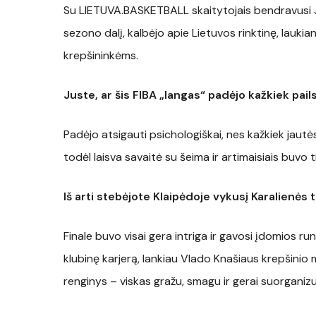
Su LIETUVA.BASKETBALL skaitytojais bendravusi J.
sezono dalį, kalbėjo apie Lietuvos rinktinę, lauk
krepšininkėms.
Juste, ar šis FIBA „langas“ padėjo kažkiek pails
Padėjo atsigauti psichologiškai, nes kažkiek jaut
todėl laisva savaitė su šeima ir artimaisiais buvo ti
Iš arti stebėjote Klaipėdoje vykusį Karalienės
Finale buvo visai gera intriga ir gavosi įdomios r
klubinę karjerą, lankiau Vlado Knašiaus krepšinio 
renginys – viskas gražu, smagu ir gerai suorganiz