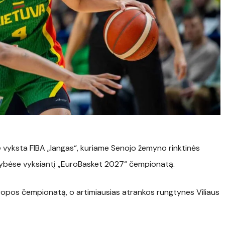
 vyksta FIBA „langas“, kuriame Senojo žemyno rinktinės
lstybėse vyksiantį „EuroBasket 2027“ čempionatą.
 Europos čempionatą, o artimiausias atrankos rungtynes Viliaus