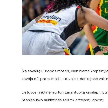
Šią savaitę Europos moterų klubiniame krepšinyje
kovoja dėl patekimo į Lietuvoje ir dar trijose va
Lietuvos rinktinė jau turi garantuotą kelialapį į
Stanišausko auklėtinės žais tik artėjantį lapkritį.