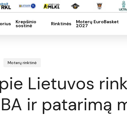
Krepšinio
Moterų EuroBasket
orius
Rinktinės
sostinė
2027
SC, kad nutrauktumėte
Moterų rinktinė
pie Lietuvos rink
NBA ir patarimą