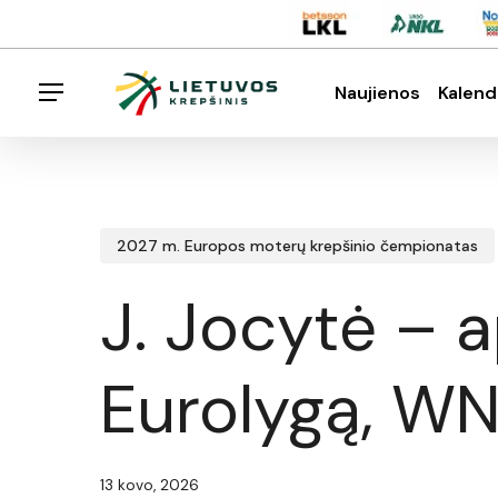
Skip
Menu
to
main
Naujienos
Kalend
Menu
content
Spauskite enter klavišą norėdami ieškoti arba E
2027 m. Europos moterų krepšinio čempionatas
J. Jocytė – a
Eurolygą, W
13 kovo, 2026