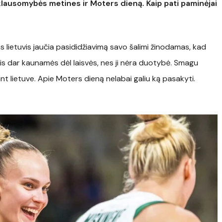
klausomybės metines ir Moters dieną. Kaip pati paminėjai
as lietuvis jaučia pasididžiavimą savo šalimi žinodamas, kad
vis dar kaunamės dėl laisvės, nes ji nėra duotybė. Smagu
ant lietuve. Apie Moters dieną nelabai galiu ką pasakyti.