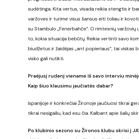
sudėtinga. Kita vertus, visada reikia stengtis ir 
varžoves ir turime visus šansus eiti toliau ir kovot
su Stambulo „Fenerbahče“. O rimtesnių varžovių u
to, kokia situacija bebūtų. Reikia vertinti savo ko
biudžetus ir žaidėjas „ant popieriaus“, tai viskas b
visko gali nutikti.
Praėjusį rudenį viename iš savo interviu minėjo
Kaip šiuo klausimu jaučiatės dabar?
Ispanijoje ir konkrečiai Žironoje jaučiuosi tikrai g
tikrai nesigailiu, kad esu čia. Kalbant apie šalių sk
Po klubinio sezono su Žironos klubu skrisi į 