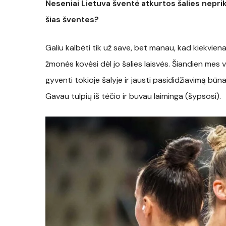
Neseniai Lietuva šventė atkurtos šalies nepri
šias šventes?
Galiu kalbėti tik už save, bet manau, kad kiekvien
žmonės kovėsi dėl jo šalies laisvės. Šiandien mes 
gyventi tokioje šalyje ir jausti pasididžiavimą būn
Gavau tulpių iš tėčio ir buvau laiminga (šypsosi).