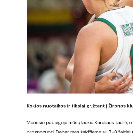
Kokios nuotaikos ir tikslai grįžtant į Žironos 
Mėnesio pabaigoje mūsų laukia Karaliaus taurė, o b
prognozuoti. Dabar mes žaidžiame su 7–8 žaidėjų r