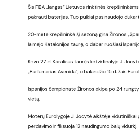
Šis FIBA „langas“ Lietuvos rinktinės krepšininkėms
pakrauti baterijas. Tuo puikiai pasinaudojo dukar
20-metė krepšininkė šį sezoną gina Žironos „Spar“ 
laimėjo Katalonijos taurę, o dabar ruošiasi Ispanijo
Kovo 27 d. Karaliaus taurės ketvirfinalyje J. Joc
„Parfumerias Avenida“, o balandžio 15 d. žais Eur
Ispanijos čempionate Žironos ekipa po 24 rungtyn
vietą.
Moterų Eurolygoje J. Jocytė aikštėje vidutiniškai p
perdavimo ir fiksuoja 12 naudingumo balų vidurkį.