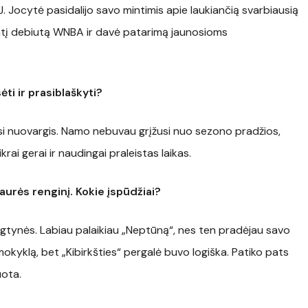
 Jocytė pasidalijo savo mintimis apie laukiančią svarbiausią
iantį debiutą WNBA ir davė patarimą jaunosioms
ėti ir prasiblaškyti?
ėsi nuovargis. Namo nebuvau grįžusi nuo sezono pradžios,
krai gerai ir naudingai praleistas laikas.
 taurės
rengin
į. Kokie įspūdžiai?
ungtynės. Labiau palaikiau „Neptūną“, nes ten pradėjau savo
mokyklą, bet „Kibirkšties“ pergalė buvo logiška. Patiko pats
uota.