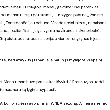
bandyti laimėti. Eurolygoje, manau, gavome visai parankias
i dėl medalių. Jeigu pateksime į Eurolygos pusfinalį, žaisime
ž „Fenerbahče“ jau nebūna. Visada norisi laimėti, nepaisant
mandą realistiškai – jeigu lygintume Žironos ir „Fenerbahče“
ūtų aišku, bet tai bus ne serija, o vienos rungtynės ir jose
te, kad atvykus į Ispaniją iš naujo įsimylėjote krepšinį.
erai. Manau, man buvo pats laikas išvykti iš Prancūzijos, todėl
irtumus, nėra ką lyginti (šypsosi).
JAV, kur pradėsi savo pirmąjį WNBA sezoną. Ar nėra nerimo