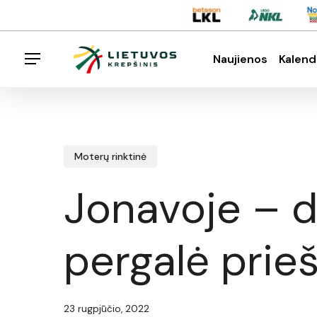
Skip
Menu
to
main
Naujienos
Kalend
Menu
content
Spauskite enter klavišą norėdami ieškoti arba E
Moterų rinktinė
Jonavoje – d
pergalė prieš 
23 rugpjūčio, 2022