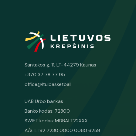
Santakos g. 11, LT-44279 Kaunas
+370 37 78 77 95
office@ltu.basketball
UAB Urbo bankas
Banko kodas: 72300
SWIFT kodas: MDBALT22XXX
A/S. LT92 7230 0000 0060 6259