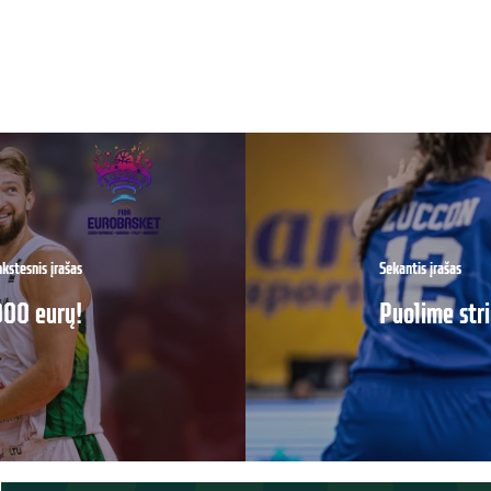
kstesnis įrašas
Sekantis įrašas
000 eurų!
Puolime stri