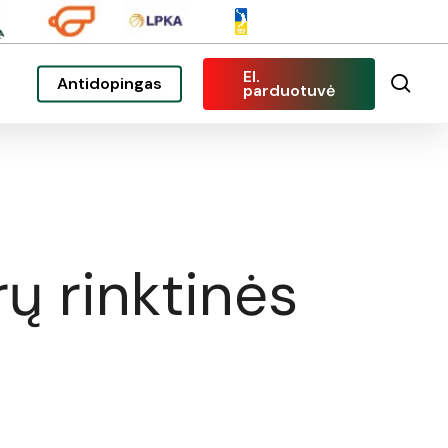
El.
sea
Antidopingas
parduotuvė
ų rinktinės