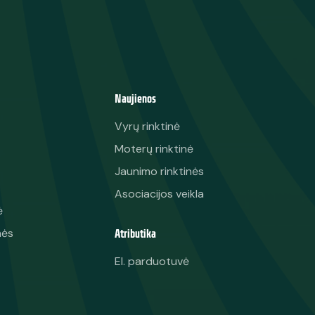
Naujienos
Vyrų rinktinė
Moterų rinktinė
Jaunimo rinktinės
Asociacijos veikla
ė
Atributika
nės
El. parduotuvė