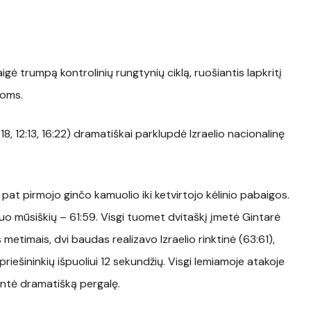
gė trumpą kontrolinių rungtynių ciklą, ruošiantis lapkritį
voms.
:18, 12:13, 16:22) dramatiškai parklupdė Izraelio nacionalinę
at pirmojo ginčo kamuolio iki ketvirtojo kėlinio pabaigos.
uo mūsiškių – 61:59. Visgi tuomet dvitaškį įmetė Gintarė
metimais, dvi baudas realizavo Izraelio rinktinė (63:61),
riešininkių išpuoliui 12 sekundžių. Visgi lemiamoje atakoje
entė dramatišką pergalę.