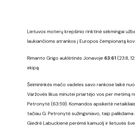
Lietuvos moterų krepšinio rinktinė sėkmingai užbai
laukiančioms atrankos į Europos čempionatą ko
Rimanto Grigo auklėtinės Jonavoje
63:61
(23:8, 12
ekipą.
Šeimininkės mačo vadeles savo rankose laikė nuo p
Varžovės likus minutei priartėjo vos per metimą n
Petronytė (63:59). Komandos apsikeitė netaikliais 
tačiau G. Petronytė sužingsniavo, taip palikdama p
Giedrė Labuckienė perėmė kamuolį ir lietuvės šv