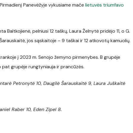
a. Pirmadienį Panevėžyje vykusiame mače
lietuvės triumfavo
a Baltkojienė, pelniusi 12 taškų, Laura Želnytė pridėjo 11, o G.
arauskaitė, jos sąskaitoje – 9 taškai ir 12 atkovotų kamuolių.
atrankoje į 2023 m. Senojo žemyno pirmenybes. B grupėje
ip pat grupėje rungtyniauja ir prancūzės.
Gintarė Petronytė 10, Daugilė Šarauskaitė 9, Laura Juškaitė
niel Raber 10, Eden Zipel 8.