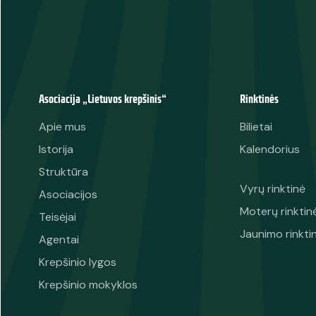
Asociacija „Lietuvos krepšinis“
Rinktinės
Apie mus
Bilietai
Istorija
Kalendorius
Struktūra
Vyrų rinktinė
Asociacijos
Moterų rinktin
Teisėjai
Jaunimo rinkti
Agentai
Krepšinio lygos
Krepšinio mokyklos