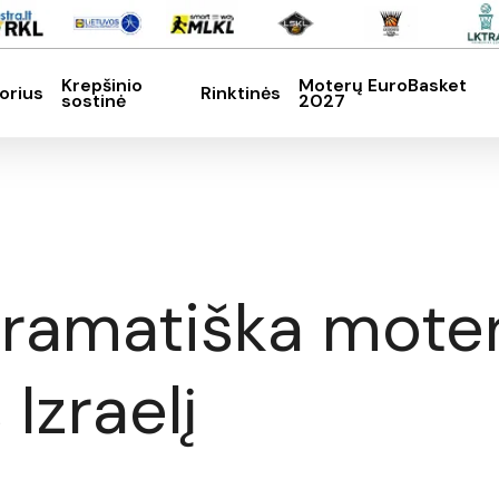
Krepšinio
Moterų EuroBasket
orius
Rinktinės
sostinė
2027
SC, kad nutrauktumėte
ramatiška moter
Izraelį