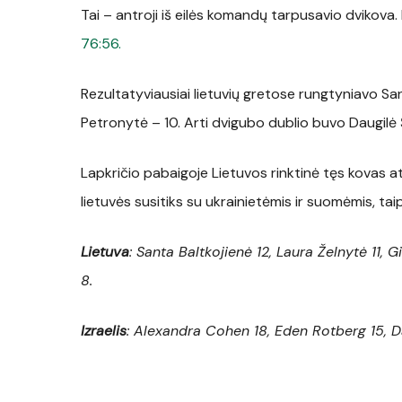
Tai – antroji iš eilės komandų tarpusavio dvikov
76:56.
Rezultatyviausiai lietuvių gretose rungtyniavo Sant
Petronytė – 10. Arti dvigubo dublio buvo Daugilė Š
Lapkričio pabaigoje Lietuvos rinktinė tęs kovas 
lietuvės susitiks su ukrainietėmis ir suomėmis, ta
Lietuva
: Santa Baltkojienė 12, Laura Želnytė 11, 
8.
Izraelis
: Alexandra Cohen 18, Eden Rotberg 15, Da