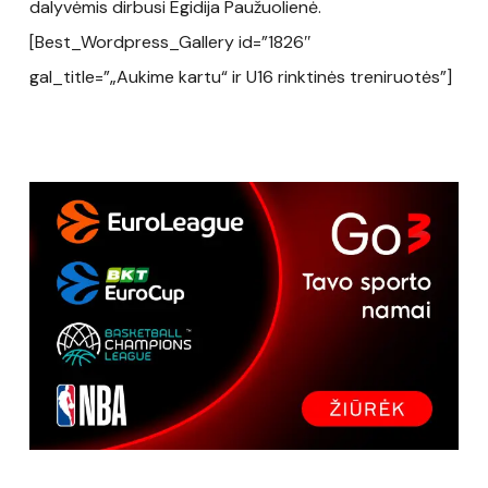
dalyvėmis dirbusi Egidija Paužuolienė.
[Best_Wordpress_Gallery id=”1826″
gal_title=”„Aukime kartu“ ir U16 rinktinės treniruotės”]