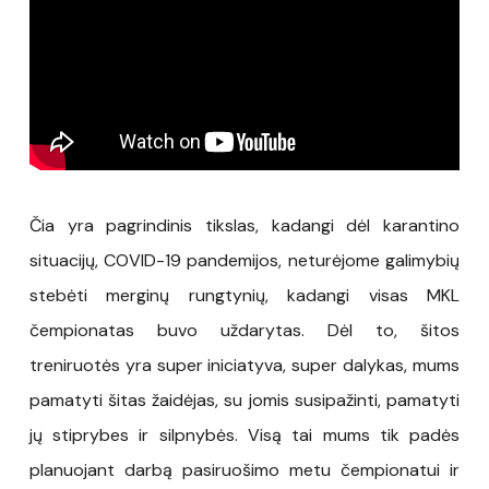
Čia yra pagrindinis tikslas, kadangi dėl karantino
situacijų, COVID-19 pandemijos, neturėjome galimybių
stebėti merginų rungtynių, kadangi visas MKL
čempionatas buvo uždarytas. Dėl to, šitos
treniruotės yra super iniciatyva, super dalykas, mums
pamatyti šitas žaidėjas, su jomis susipažinti, pamatyti
jų stiprybes ir silpnybės. Visą tai mums tik padės
planuojant darbą pasiruošimo metu čempionatui ir