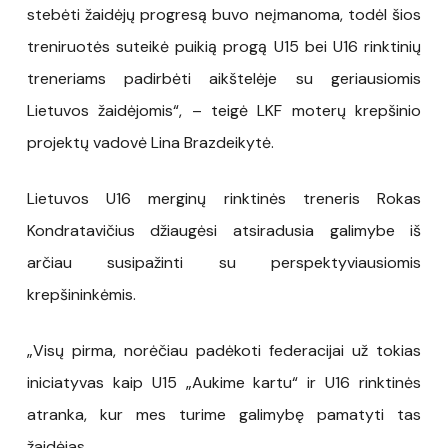
stebėti žaidėjų progresą buvo neįmanoma, todėl šios
treniruotės suteikė puikią progą U15 bei U16 rinktinių
treneriams padirbėti aikštelėje su geriausiomis
Lietuvos žaidėjomis“, – teigė LKF moterų krepšinio
projektų vadovė Lina Brazdeikytė.
Lietuvos U16 merginų rinktinės treneris Rokas
Kondratavičius džiaugėsi atsiradusia galimybe iš
arčiau susipažinti su perspektyviausiomis
krepšininkėmis.
„Visų pirma, norėčiau padėkoti federacijai už tokias
iniciatyvas kaip U15 „Aukime kartu“ ir U16 rinktinės
atranka, kur mes turime galimybę pamatyti tas
žaidėjas.