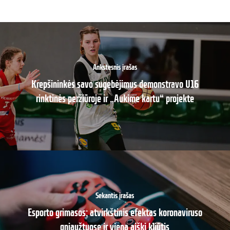
Ankstesnis įrašas
Krepšininkės savo sugebėjimus demonstravo U16
rinktinės peržiūroje ir „Aukime kartu“ projekte
Sekantis įrašas
Esporto grimasos: atvirkštinis efektas koronaviruso
gniaužtuose ir viena aiški kliūtis