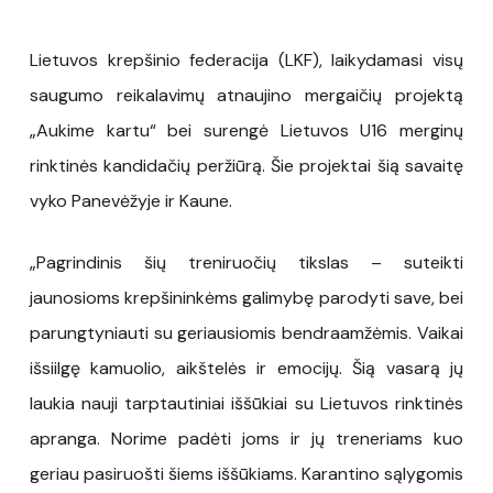
Lietuvos krepšinio federacija (LKF), laikydamasi visų
saugumo reikalavimų atnaujino mergaičių projektą
„Aukime kartu“ bei surengė Lietuvos U16 merginų
rinktinės kandidačių peržiūrą. Šie projektai šią savaitę
vyko Panevėžyje ir Kaune.
„Pagrindinis šių treniruočių tikslas – suteikti
jaunosioms krepšininkėms galimybę parodyti save, bei
parungtyniauti su geriausiomis bendraamžėmis. Vaikai
išsiilgę kamuolio, aikštelės ir emocijų. Šią vasarą jų
laukia nauji tarptautiniai iššūkiai su Lietuvos rinktinės
apranga. Norime padėti joms ir jų treneriams kuo
geriau pasiruošti šiems iššūkiams. Karantino sąlygomis