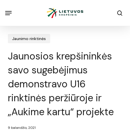
Skip
Menu
Menu
sea
to
main
content
Jaunimo rinktinės
Jaunosios krepšininkės
savo sugebėjimus
demonstravo U16
rinktinės peržiūroje ir
„Aukime kartu“ projekte
9 balandžio, 2021