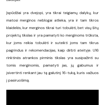
Įspūdžiai yra dvejopi, yra tikrai teigiamų dalykų, kur
matosi merginos neblogai atlieka, yra ir tam tikros
klaidelės, kur merginos tikrai turi tobulėti, bet visų šitų
projektų tikslas ir yra pamatyti ko merginoms trūksta,
kur joms reikia tobulėti ir suteikti joms tam tikrus
pagrindus ir rekomendacijas, kaip dirbti ateityje. U16
rinktinės atrankos pirminis tikslas yra susipažinti su
tomis merginomis, pamatyti jas, jų gabumus ir
įsivertinti renkant jau tą galutinį 16-tuką, kuris važiuos
į pasiruošimą.