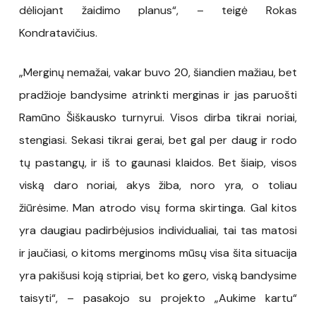
dėliojant žaidimo planus“, – teigė Rokas
Kondratavičius.
„Merginų nemažai, vakar buvo 20, šiandien mažiau, bet
pradžioje bandysime atrinkti merginas ir jas paruošti
Ramūno Šiškausko turnyrui. Visos dirba tikrai noriai,
stengiasi. Sekasi tikrai gerai, bet gal per daug ir rodo
tų pastangų, ir iš to gaunasi klaidos. Bet šiaip, visos
viską daro noriai, akys žiba, noro yra, o toliau
žiūrėsime. Man atrodo visų forma skirtinga. Gal kitos
yra daugiau padirbėjusios individualiai, tai tas matosi
ir jaučiasi, o kitoms merginoms mūsų visa šita situacija
yra pakišusi koją stipriai, bet ko gero, viską bandysime
taisyti“, – pasakojo su projekto „Aukime kartu“