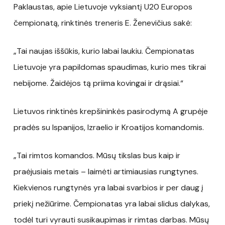
Paklaustas, apie Lietuvoje vyksiantį U20 Europos
čempionatą, rinktinės treneris E. Ženevičius sakė:
„Tai naujas iššūkis, kurio labai laukiu. Čempionatas
Lietuvoje yra papildomas spaudimas, kurio mes tikrai
nebijome. Žaidėjos tą priima kovingai ir drąsiai.“
Lietuvos rinktinės krepšininkės pasirodymą A grupėje
pradės su Ispanijos, Izraelio ir Kroatijos komandomis.
„Tai rimtos komandos. Mūsų tikslas bus kaip ir
praėjusiais metais – laimėti artimiausias rungtynes.
Kiekvienos rungtynės yra labai svarbios ir per daug į
priekį nežiūrime. Čempionatas yra labai slidus dalykas,
todėl turi vyrauti susikaupimas ir rimtas darbas. Mūsų