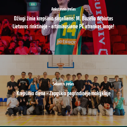
Ankstesnis įrašas
Džiugi žinia krepšinio sirgaliams: M. Buzelio debiutas
Lietuvos rinktinėje – artimiausiame PČ atrankos lange!
Sekantis įrašas
Krepšinio diena – Zapyškio pagrindinėje mokykloje