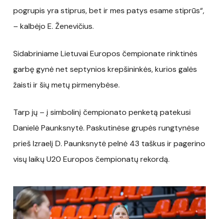
pogrupis yra stiprus, bet ir mes patys esame stiprūs“,
– kalbėjo E. Ženevičius.
Sidabriniame Lietuvai Europos čempionate rinktinės
garbę gynė net septynios krepšininkės, kurios galės
žaisti ir šių metų pirmenybėse.
Tarp jų – į simbolinį čempionato penketą patekusi
Danielė Paunksnytė. Paskutinėse grupės rungtynėse
prieš Izraelį D. Paunksnytė pelnė 43 taškus ir pagerino
visų laikų U20 Europos čempionatų rekordą.