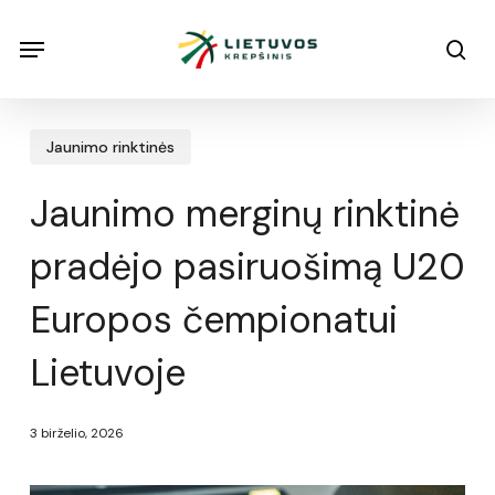
Skip
Menu
Menu
sea
to
main
content
Jaunimo rinktinės
Jaunimo merginų rinktinė
pradėjo pasiruošimą U20
Europos čempionatui
Lietuvoje
3 birželio, 2026