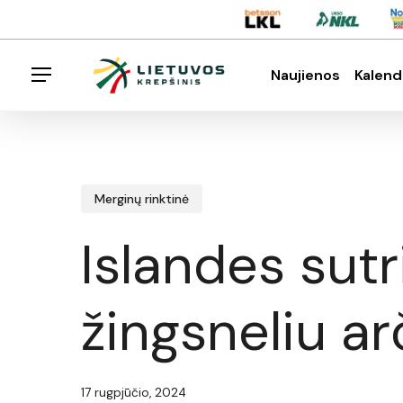
Skip
Menu
to
main
Naujienos
Kalend
Menu
content
Spauskite enter klavišą norėdami ieškoti arba E
Merginų rinktinė
Islandes sut
žingsneliu a
17 rugpjūčio, 2024