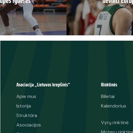
upės lyderės
devinti Euro
Asociacija „Lietuvos krepšinis“
Rinktinės
Apie mus
Bilietai
Istorija
Kalendorius
Struktūra
Vyrų rinktinė
Asociacijos
Moterų rinktin