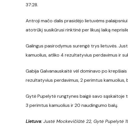
37:28.
Antroji mačo dalis prasidėjo lietuvėms palaipsniui 
atotrūkį susikūrusi rinktinė per likusį laiką neprisile
Galingus pasirodymus surengė trys lietuvės. Jus
kamuolius, atliko 4 rezultatyvius perdavimus ir 
Gabija Galvanauskaitė vėl dominavo po krepšiais – 
rezultatyvius perdavimus, 2 perimtus kamuolius, 
Gytė Pupelytė rungtynes baigė savo sąskaitoje t
3 perimtus kamuolius ir 20 naudingumo balų.
Lietuva
: Justė Mockevičiūtė 22, Gytė Pupelytė 19