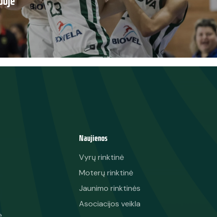
poje
Naujienos
Vyrų rinktinė
Moterų rinktinė
Jaunimo rinktinės
Asociacijos veikla
ė