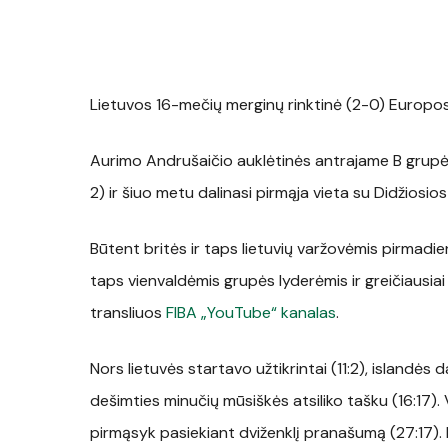
Lietuvos 16-mečių merginų rinktinė (2-0) Europos
Aurimo Andrušaičio auklėtinės antrajame B gru
2) ir šiuo metu dalinasi pirmąja vieta su Didžiosios
Būtent britės ir taps lietuvių varžovėmis pirmadien
taps vienvaldėmis grupės lyderėmis ir greičiausiai 
transliuos
FIBA „YouTube“ kanalas
.
Nors lietuvės startavo užtikrintai (11:2), islandės
dešimties minučių mūsiškės atsiliko tašku (16:17). V
pirmąsyk pasiekiant dviženklį pranašumą (27:17). 