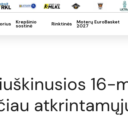
Krepšinio
Moterų EuroBasket
orius
Rinktinės
sostinė
2027
SC, kad nutrauktumėte
riuškinusios 16-
rčiau atkrintamųj