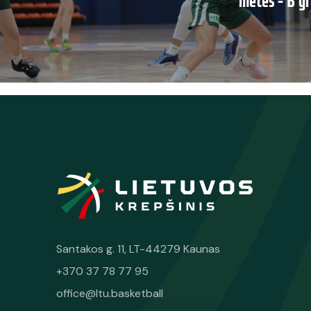
metės – B gr
Santakos g. 11, LT-44279 Kaunas
+370 37 78 77 95
office@ltu.basketball