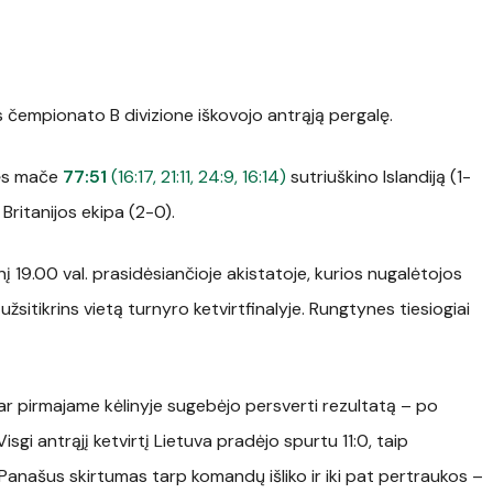
 čempionato B divizione iškovojo antrąją pergalę.
pės mače
77:51
(16:17, 21:11, 24:9, 16:14)
sutriuškino Islandiją (1-
 Britanijos ekipa (2-0).
į 19.00 val. prasidėsiančioje akistatoje, kurios nugalėtojos
užsitikrins vietą turnyro ketvirtfinalyje. Rungtynes tiesiogiai
 dar pirmajame kėlinyje sugebėjo persverti rezultatą – po
isgi antrąjį ketvirtį Lietuva pradėjo spurtu 11:0, taip
Panašus skirtumas tarp komandų išliko ir iki pat pertraukos –