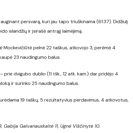
auginant persvarą, kuri jau tapo triuškinama (61:37). Didžiulį
ido islandžių ir įsirašė antrąjį laimėjimą.
tė Mockevičiūtė pelnė 22 taškus, atkovojo 3, perėmė 4
sukaupė 23 naudingumo balus.
prie dvigubo dublio (11 tšk., 12 atk. kam.) dar pridėjo 4
bloką ir surinko 25 naudingumo balus.
urėdama 19 taškų, 5 rezultatyvius perdavimus, 4 atkovotus,
, Gabija Galvanauskaitė 11, Ugnė Viščinytė 10.