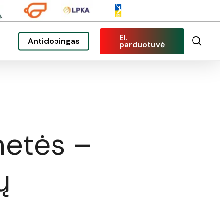
El.
sea
Antidopingas
parduotuvė
metės –
ų