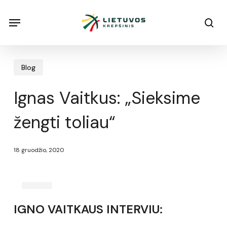
Skip
Menu
Menu
sea
to
main
content
Blog
Ignas Vaitkus: „Sieksime
žengti toliau“
18 gruodžio, 2020
IGNO VAITKAUS INTERVIU: