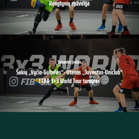
Rungtynių apžvalga
Sekantis įrašas
Šakių „Vyčio-Gulbelės“- Utenos „Juventus-Uniclub“
FIBA 3×3 World Tour turnyras