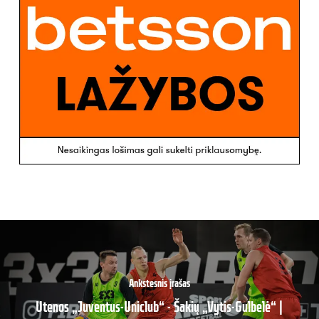
Ankstesnis įrašas
Utenos „Juventus-Uniclub“ - Šakių „Vytis-Gulbelė“ |