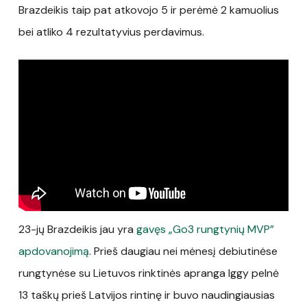
Brazdeikis taip pat atkovojo 5 ir perėmė 2 kamuolius
bei atliko 4 rezultatyvius perdavimus.
23-jų Brazdeikis jau yra
gavęs „Go3 rungtynių MVP”
apdovanojimą
. Prieš daugiau nei mėnesį debiutinėse
rungtynėse su Lietuvos rinktinės apranga Iggy pelnė
13 taškų prieš Latvijos rintinę ir buvo naudingiausias