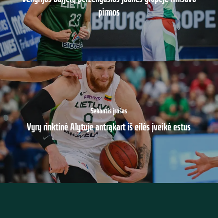
pirmos
Sekantis įrašas
Vyrų rinktinė Alytuje antrąkart iš eilės įveikė estus