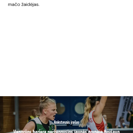
mačo žaidėjas.
Ankstesnis įrašas
Vengrijos barjerą peržengusios jaunės grupėje finišavo