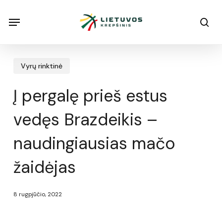
Skip
Menu
Menu
sea
to
main
content
Vyrų rinktinė
Į pergalę prieš estus
vedęs Brazdeikis –
naudingiausias mačo
žaidėjas
8 rugpjūčio, 2022