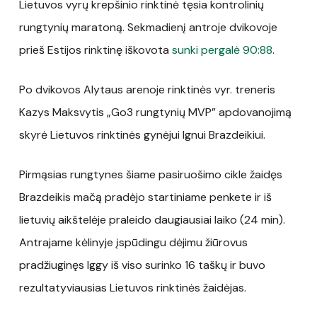
Lietuvos vyrų krepšinio rinktinė tęsia kontrolinių
rungtynių maratoną. Sekmadienį antroje dvikovoje
prieš Estijos rinktinę iškovota
sunki pergalė 90:88
.
Po dvikovos Alytaus arenoje rinktinės vyr. treneris
Kazys Maksvytis „Go3 rungtynių MVP” apdovanojimą
skyrė Lietuvos rinktinės gynėjui Ignui Brazdeikiui.
Pirmąsias rungtynes šiame pasiruošimo cikle žaidęs
Brazdeikis mačą pradėjo startiniame penkete ir iš
lietuvių aikštelėje praleido daugiausiai laiko (24 min).
Antrajame kėlinyje įspūdingu dėjimu žiūrovus
pradžiuginęs Iggy iš viso surinko 16 taškų ir buvo
rezultatyviausias Lietuvos rinktinės žaidėjas.