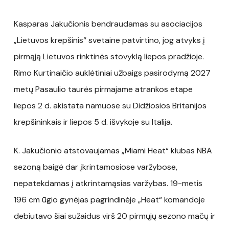
Kasparas Jakučionis bendraudamas su asociacijos
„Lietuvos krepšinis“ svetaine patvirtino, jog atvyks į
pirmąją Lietuvos rinktinės stovyklą liepos pradžioje.
Rimo Kurtinaičio auklėtiniai užbaigs pasirodymą 2027
metų Pasaulio taurės pirmajame atrankos etape
liepos 2 d. akistata namuose su Didžiosios Britanijos
krepšininkais ir liepos 5 d. išvykoje su Italija.
K. Jakučionio atstovaujamas „Miami Heat“ klubas NBA
sezoną baigė dar įkrintamosiose varžybose,
nepatekdamas į atkrintamąsias varžybas. 19-metis
196 cm ūgio gynėjas pagrindinėje „Heat“ komandoje
debiutavo šiai sužaidus virš 20 pirmųjų sezono mačų ir