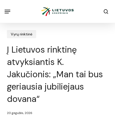
Skip
Menu
Menu
sea
to
main
content
Vyrų rinktinė
Į Lietuvos rinktinę
atvyksiantis K.
Jakučionis: „Man tai bus
geriausia jubiliejaus
dovana“
20 gegužės, 2026