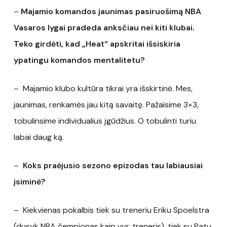
–
Majamio komandos jaunimas pasiruošimą NBA
Vasaros lygai pradeda anksčiau nei kiti klubai.
Teko girdėti, kad „Heat“ apskritai išsiskiria
ypatingu komandos mentalitetu?
– Majamio klubo kultūra tikrai yra išskirtinė. Mes,
jaunimas, renkamės jau kitą savaitę. Pažaisime 3×3,
tobulinsime individualius įgūdžius. O tobulinti turiu
labai daug ką.
–
Koks praėjusio sezono epizodas tau labiausiai
įsiminė?
– Kiekvienas pokalbis tiek su treneriu Eriku Spoelstra
(dusyk NBA čempionas kaip vyr. treneris), tiek su Patu