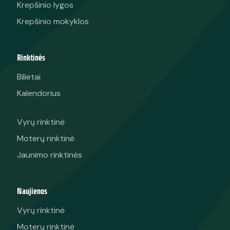
Krepšinio lygos
Krepšinio mokyklos
Rinktinės
Bilietai
Kalendorius
Vyrų rinktinė
Moterų rinktinė
Jaunimo rinktinės
Naujienos
Vyrų rinktinė
Moterų rinktinė