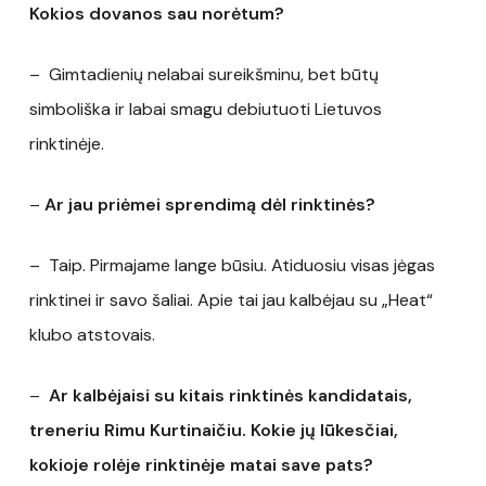
Kokios dovanos sau norėtum?
– Gimtadienių nelabai sureikšminu, bet būtų
simboliška ir labai smagu debiutuoti Lietuvos
rinktinėje.
–
Ar jau priėmei sprendimą dėl rinktinės?
– Taip. Pirmajame lange būsiu. Atiduosiu visas jėgas
rinktinei ir savo šaliai. Apie tai jau kalbėjau su „Heat“
klubo atstovais.
–
Ar kalbėjaisi su kitais rinktinės kandidatais,
treneriu Rimu Kurtinaičiu. Kokie jų lūkesčiai,
kokioje rolėje rinktinėje matai save pats?