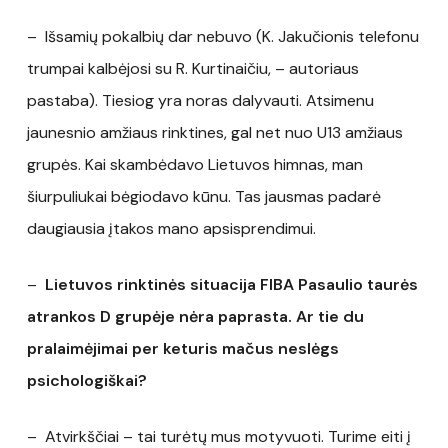
– Išsamių pokalbių dar nebuvo (K. Jakučionis telefonu
trumpai kalbėjosi su R. Kurtinaičiu, – autoriaus
pastaba). Tiesiog yra noras dalyvauti. Atsimenu
jaunesnio amžiaus rinktines, gal net nuo U13 amžiaus
grupės. Kai skambėdavo Lietuvos himnas, man
šiurpuliukai bėgiodavo kūnu. Tas jausmas padarė
daugiausia įtakos mano apsisprendimui.
–
Lietuvos rinktinės situacija FIBA Pasaulio taurės
atrankos D grupėje nėra paprasta. Ar tie du
pralaimėjimai per keturis mačus neslėgs
psichologiškai?
– Atvirkščiai – tai turėtų mus motyvuoti. Turime eiti į