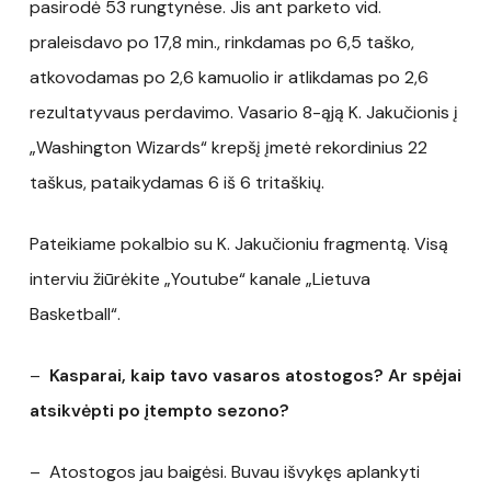
pasirodė 53 rungtynėse. Jis ant parketo vid.
praleisdavo po 17,8 min., rinkdamas po 6,5 taško,
atkovodamas po 2,6 kamuolio ir atlikdamas po 2,6
rezultatyvaus perdavimo. Vasario 8-ąją K. Jakučionis į
„Washington Wizards“ krepšį įmetė rekordinius 22
taškus, pataikydamas 6 iš 6 tritaškių.
Pateikiame pokalbio su K. Jakučioniu fragmentą. Visą
interviu žiūrėkite „Youtube“ kanale „Lietuva
Basketball“.
–
Kasparai, kaip tavo vasaros atostogos? Ar spėjai
atsikvėpti po įtempto sezono?
– Atostogos jau baigėsi. Buvau išvykęs aplankyti