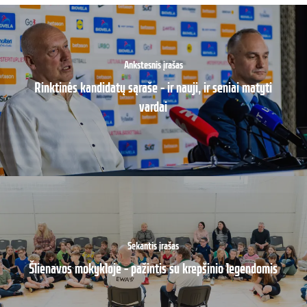
Ankstesnis įrašas
Rinktinės kandidatų sąraše – ir nauji, ir seniai matyti
vardai
Sekantis įrašas
Šlienavos mokykloje – pažintis su krepšinio legendomis