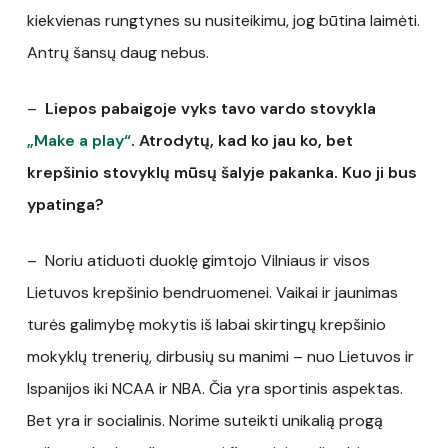
kiekvienas rungtynes su nusiteikimu, jog būtina laimėti.
Antrų šansų daug nebus.
–
Liepos pabaigoje vyks tavo vardo stovykla
„Make a play“
. Atrodytų, kad ko jau ko, bet
krepšinio stovyklų mūsų šalyje pakanka. Kuo ji bus
ypatinga?
– Noriu atiduoti duoklę gimtojo Vilniaus ir visos
Lietuvos krepšinio bendruomenei. Vaikai ir jaunimas
turės galimybę mokytis iš labai skirtingų krepšinio
mokyklų trenerių, dirbusių su manimi – nuo Lietuvos ir
Ispanijos iki NCAA ir NBA. Čia yra sportinis aspektas.
Bet yra ir socialinis. Norime suteikti unikalią progą