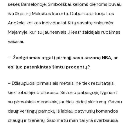
sesės Barselonoje. Simboliškai, kelioms dienoms buvau
ištrūkęs ir į Meksikos kurortą. Dabar sportuoju Los
Andžele, kol kas individualiai. Kitą savaitę rinksimės
Majamyje, kur su jaunesniais „Heat“ žaidėjais ruošimės
vasarai.
–
Žvelgdamas atgal į pirmąjį savo sezoną NBA, ar
esi juo patenkintas šimtu procentų?
– Džiaugiuosi pirmaisiais metais, ne tiek rezultatais,
kiek tobulėjimo procesu. Sezono pabaigoje, lyginant
su pirmaisiais mėnesiais, jaučiau didelį skirtumą. Gavau
daug vertingų pamokų iš labiau patyrusių komandos
draugų ir trenerių. Šiuo metu man tai yra svarbiausia.