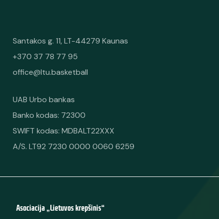
Santakos g. 11, LT-44279 Kaunas
+370 37 78 77 95
office@ltu.basketball
UAB Urbo bankas
Banko kodas: 72300
SWIFT kodas: MDBALT22XXX
A/S. LT92 7230 0000 0060 6259
Asociacija „Lietuvos krepšinis“