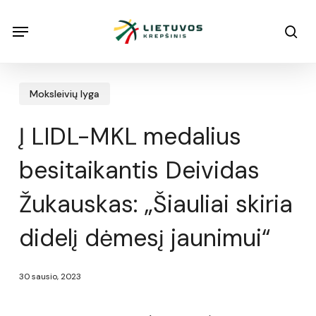
Skip
Menu
Menu
sea
to
main
content
Moksleivių lyga
Į LIDL-MKL medalius
besitaikantis Deividas
Žukauskas: „Šiauliai skiria
didelį dėmesį jaunimui“
30 sausio, 2023