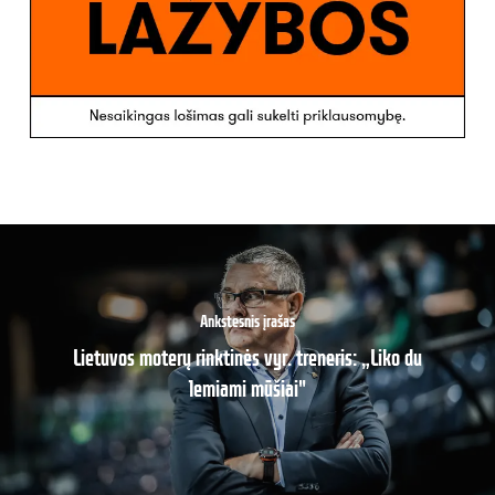
Ankstesnis įrašas
Lietuvos moterų rinktinės vyr. treneris: „Liko du
lemiami mūšiai"