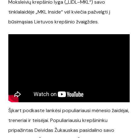
Moksleivių krepšinio lyga („LIDL–MKL“) savo
tinklalaidėje „MKL Inside“ vėl kviečia pažvelgti į
būsimąsias Lietuvos krepšinio žvaigždes.
Šįkart podkaste lankėsi populiariausi mėnesio žaidėjai,
treneriai ir teisėjai. Populiariausiu krepšininku
pripažintas Deividas Žukauskas pasidalino savo