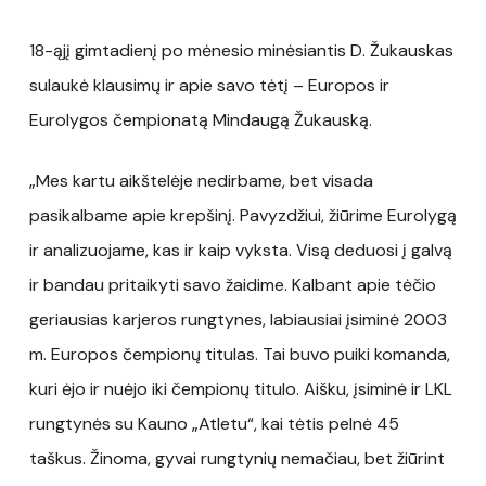
18-ąjį gimtadienį po mėnesio minėsiantis D. Žukauskas
sulaukė klausimų ir apie savo tėtį – Europos ir
Eurolygos čempionatą Mindaugą Žukauską.
„Mes kartu aikštelėje nedirbame, bet visada
pasikalbame apie krepšinį. Pavyzdžiui, žiūrime Eurolygą
ir analizuojame, kas ir kaip vyksta. Visą deduosi į galvą
ir bandau pritaikyti savo žaidime. Kalbant apie tėčio
geriausias karjeros rungtynes, labiausiai įsiminė 2003
m. Europos čempionų titulas. Tai buvo puiki komanda,
kuri ėjo ir nuėjo iki čempionų titulo. Aišku, įsiminė ir LKL
rungtynės su Kauno „Atletu“, kai tėtis pelnė 45
taškus. Žinoma, gyvai rungtynių nemačiau, bet žiūrint