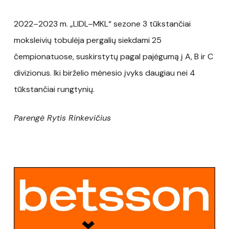
2022–2023 m. „LIDL–MKL“ sezone 3 tūkstančiai
moksleivių tobulėja pergalių siekdami 25
čempionatuose, suskirstytų pagal pajėgumą į A, B ir C
divizionus. Iki birželio mėnesio įvyks daugiau nei 4
tūkstančiai rungtynių.
Parengė Rytis Rinkevičius