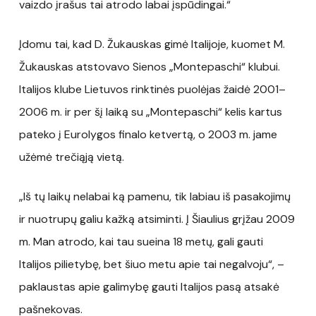
vaizdo įrašus tai atrodo labai įspūdingai.“
Įdomu tai, kad D. Žukauskas gimė Italijoje, kuomet M.
Žukauskas atstovavo Sienos „Montepaschi“ klubui.
Italijos klube Lietuvos rinktinės puolėjas žaidė 2001–
2006 m. ir per šį laiką su „Montepaschi“ kelis kartus
pateko į Eurolygos finalo ketvertą, o 2003 m. jame
užėmė trečiąją vietą.
„Iš tų laikų nelabai ką pamenu, tik labiau iš pasakojimų
ir nuotrupų galiu kažką atsiminti. Į Šiaulius grįžau 2009
m. Man atrodo, kai tau sueina 18 metų, gali gauti
Italijos pilietybę, bet šiuo metu apie tai negalvoju“, –
paklaustas apie galimybę gauti Italijos pasą atsakė
pašnekovas.