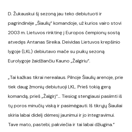
D. Žukauskui šį sezoną jau teko debiutuoti ir
pagrindinėje „Šiaulių“ komandoje, už kurios vairo stovi
2003 m. Lietuvos rinktinę į Europos čempionų sostą
atvedęs Antanas Sireika. Deividas Lietuvos krepšinio
lygoje (LKL) debiutavo mače su puikų sezoną
Eurolygoje žaidžiančiu Kauno „Žalgiriu“.
„Tai kažkas tikrai nerealaus. Pilnoje Šiaulių arenoje, prie
tiek daug žmonių debiutuoji LKL. Prieš tokią gerą
komandą, prieš „Žalgirį“… Tiesiog stengiausi pasiimti iš
tų poros minučių viską ir pasimėgauti. Iš tikrųjų Šiauliai
skiria labai didelį dėmesį jaunimui ir jo integravimui.
Tave mato, pastebi, pakviečia ir tai labai džiugina.“