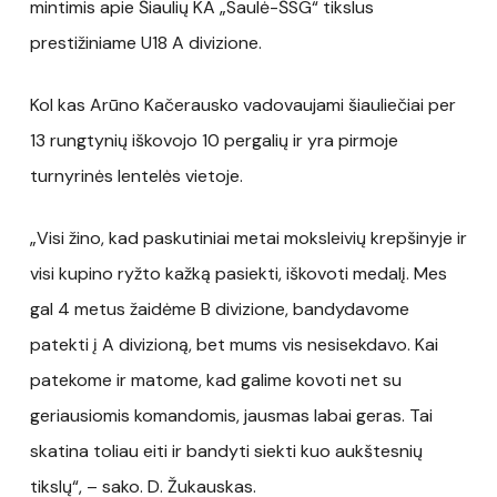
mintimis apie Šiaulių KA „Saulė-ŠSG“ tikslus
prestižiniame U18 A divizione.
Kol kas Arūno Kačerausko vadovaujami šiauliečiai per
13 rungtynių iškovojo 10 pergalių ir yra pirmoje
turnyrinės lentelės vietoje.
„Visi žino, kad paskutiniai metai moksleivių krepšinyje ir
visi kupino ryžto kažką pasiekti, iškovoti medalį. Mes
gal 4 metus žaidėme B divizione, bandydavome
patekti į A divizioną, bet mums vis nesisekdavo. Kai
patekome ir matome, kad galime kovoti net su
geriausiomis komandomis, jausmas labai geras. Tai
skatina toliau eiti ir bandyti siekti kuo aukštesnių
tikslų“, – sako. D. Žukauskas.