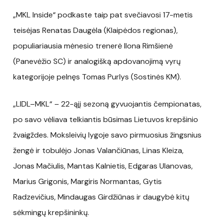
„MKL Inside“ podkaste taip pat svečiavosi 17-metis
teisėjas Renatas Daugėla (Klaipėdos regionas),
populiariausia mėnesio trenerė Ilona Rimšienė
(Panevėžio SC) ir analogišką apdovanojimą vyrų
kategorijoje pelnęs Tomas Purlys (Sostinės KM).
„LIDL–MKL“ – 22-ąjį sezoną gyvuojantis čempionatas,
po savo vėliava telkiantis būsimas Lietuvos krepšinio
žvaigždes. Moksleivių lygoje savo pirmuosius žingsnius
žengė ir tobulėjo Jonas Valančiūnas, Linas Kleiza,
Jonas Mačiulis, Mantas Kalnietis, Edgaras Ulanovas,
Marius Grigonis, Margiris Normantas, Gytis
Radzevičius, Mindaugas Girdžiūnas ir daugybė kitų
sėkmingų krepšininkų.