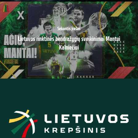
Sekantis įrašas
Lietuvos rinktinės bendražygių sveikinimai Mantui
Kalniečiui