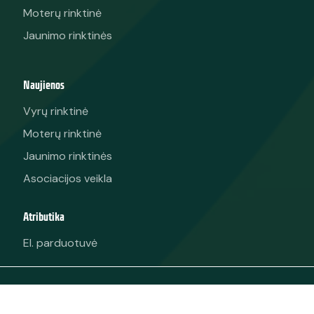
Moterų rinktinė
Jaunimo rinktinės
Naujienos
Vyrų rinktinė
Moterų rinktinė
Jaunimo rinktinės
Asociacijos veikla
Atributika
El. parduotuvė
© 2025 Visos teisės saugomos. Asociacija „Lietuvos
krepšinis“