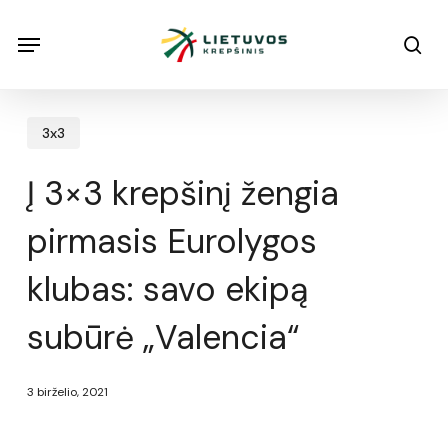
Skip
Menu
Menu
sea
to
main
content
3x3
Į 3×3 krepšinį žengia
pirmasis Eurolygos
klubas: savo ekipą
subūrė „Valencia“
3 birželio, 2021