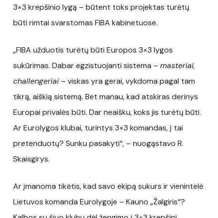
3×3 krepšinio lygą – būtent toks projektas turėtų
būti rimtai svarstomas FIBA kabinetuose.
„FIBA užduotis turėtų būti Europos 3×3 lygos
sukūrimas. Dabar egzistuojanti sistema –
masteriai,
challengeriai
– viskas yra gerai, vykdoma pagal tam
tikrą, aiškią sistemą. Bet manau, kad atskiras derinys
Europai privalės būti. Dar neaišku, koks jis turėtų būti.
Ar Eurolygos klubai, turintys 3×3 komandas, į tai
pretenduotų? Sunku pasakyti“, – nuogąstavo R.
Skaisgirys.
Ar įmanoma tikėtis, kad savo ekipą sukurs ir vienintelė
Lietuvos komanda Eurolygoje – Kauno „Žalgiris“?
Kalbos su šiuo klubu dėl žengimo į 3×3 krepšinį