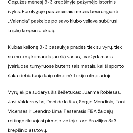
Gegužės mėnesį 3×3 krepšinyje pažymėjo istorinis
įvykis. Eurolygoje pastaraisiais metais besirungianti
„Valencia“ paskelbė po savo klubo vėliava subūrusi
trijulių krepšinio ekipą.
Klubas kelionę 3×3 pasaulyje pradės tiek su vyrų, tiek
su moterų komanda jau šią vasarą, varžydamasis
įvairiuose turnyruose būtent tais metais, kai ši sporto
šaka debiutuoja kaip olimpinė Tokijo olimpiadoje.
Vyrų ekipa sudarys šis šešetukas: Juanma Roblesas,
Javi Valderrey‘us, Dani de la Rua, Sergio Mendiola, Toni
Vicensas ir Leandro Lima. Pastarasis FIBA žaidėjų
reitinge rikiuojasi pirmoje vietoje tarp Brazilijos 3×3
krepšinio atstovų.