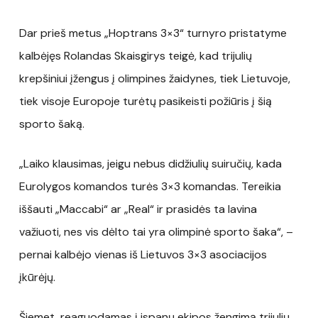
Dar prieš metus „Hoptrans 3×3“ turnyro pristatyme
kalbėjęs Rolandas Skaisgirys teigė, kad trijulių
krepšiniui įžengus į olimpines žaidynes, tiek Lietuvoje,
tiek visoje Europoje turėtų pasikeisti požiūris į šią
sporto šaką.
„Laiko klausimas, jeigu nebus didžiulių suiručių, kada
Eurolygos komandos turės 3×3 komandas. Tereikia
iššauti „Maccabi“ ar „Real“ ir prasidės ta lavina
važiuoti, nes vis dėlto tai yra olimpinė sporto šaka“, –
pernai kalbėjo vienas iš Lietuvos 3×3 asociacijos
įkūrėjų.
Šiemet, reaguodamas į ispanų ekipos žengimą trijulių