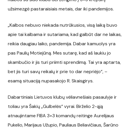
užsimezgė pastaraisiais metais, dar iki pandemijos.
„Kalbos nebuvo niekada nutrūkusios, visą laiką buvo
apie tai kalbama ir sutariama, kad galbūt dar ne laikas,
reikia daugiau laiko, pandemija. Dabar kamuolys yra
pas Paulių Motiejūną. Mes sutarę, kad aš laukiu jo
skambučio ir jis turi priimti sprendimą. Tai yra aptarta,
bet jis turi savų reikalų ir prie to dar nepriėjo“, –
esamą situaciją nupasakojo R. Skaisgirys.
Dabartiniais Lietuvos klubų vėliavnešiais pasaulyje ir
toliau yra Šakių „Gulbelės“ vyrai. Birželio 2-ąją
atnaujintame FIBA 3×3 komandų reitinge Aurelijaus
Pukelio, Marijaus Užupio, Pauliaus Beliavičiaus, Šarūno