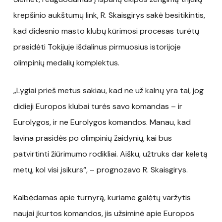
krepšinio aukštumų link, R. Skaisgirys sakė besitikintis,
kad didesnio masto klubų kūrimosi procesas turėtų
prasidėti Tokijuje išdalinus pirmuosius istorijoje
olimpinių medalių komplektus.
„Lygiai prieš metus sakiau, kad ne už kalnų yra tai, jog
didieji Europos klubai turės savo komandas – ir
Eurolygos, ir ne Eurolygos komandos. Manau, kad
lavina prasidės po olimpinių žaidynių, kai bus
patvirtinti žiūrimumo rodikliai. Aišku, užtruks dar keletą
metų, kol visi įsikurs“, – prognozavo R. Skaisgirys.
Kalbėdamas apie turnyrą, kuriame galėtų varžytis
naujai įkurtos komandos, jis užsiminė apie Europos