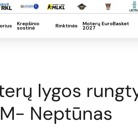
Krepšinio
Moterų EuroBasket
orius
Rinktinės
sostinė
2027
SC, kad nutrauktumėte
erų lygos rungt
VKM- Neptūnas