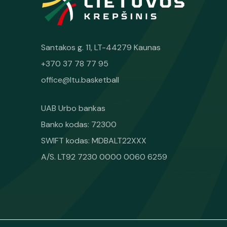
Santakos g. 11, LT-44279 Kaunas
+370 37 78 77 95
office@ltu.basketball
UAB Urbo bankas
Banko kodas: 72300
SWIFT kodas: MDBALT22XXX
A/S. LT92 7230 0000 0060 6259