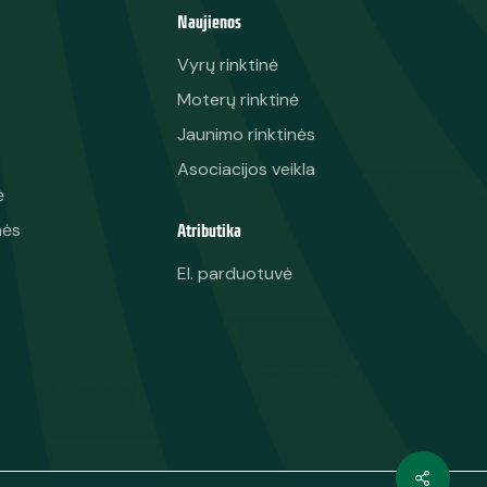
Naujienos
Vyrų rinktinė
Moterų rinktinė
Jaunimo rinktinės
Asociacijos veikla
ė
Atributika
nės
El. parduotuvė