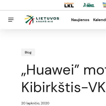
Skip
Menu
to
main
Naujienos
Kalend
Menu
content
Spauskite enter klavišą norėdami ieškoti arba E
Blog
„Huawei” mot
Kibirkštis-
20 lapkričio, 2020