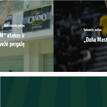
Ankstesnis įrašas
Sekantis įrašas
M“ atakas ir
„Doha Mast
ivežė pergalę