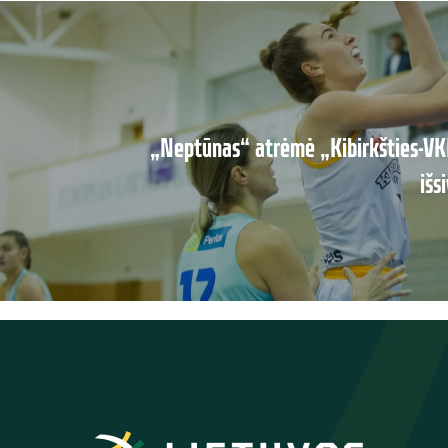
„Neptūnas“ atrėmė „Kibirkšties-VK
išs