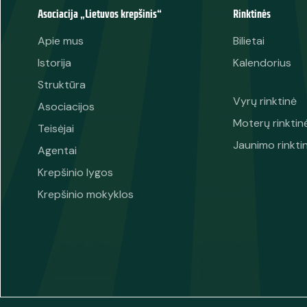
Asociacija „Lietuvos krepšinis“
Rinktinės
Apie mus
Bilietai
Istorija
Kalendorius
Struktūra
Vyrų rinktinė
Asociacijos
Moterų rinktin
Teisėjai
Jaunimo rinkti
Agentai
Krepšinio lygos
Krepšinio mokyklos