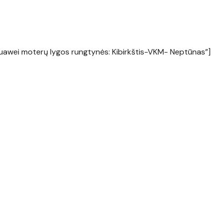
uawei moterų lygos rungtynės: Kibirkštis-VKM- Neptūnas”]