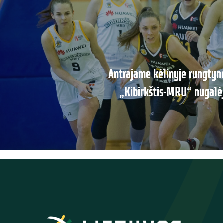
Antrajame kėlinyje rungtyn
„Kibirkštis-MRU“ nugalėj