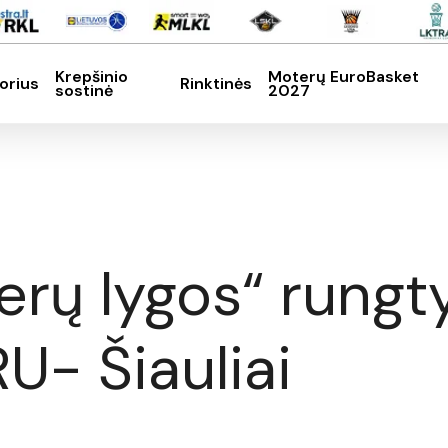
Krepšinio
Moterų EuroBasket
orius
Rinktinės
sostinė
2027
SC, kad nutrauktumėte
rų lygos“ rungt
U- Šiauliai