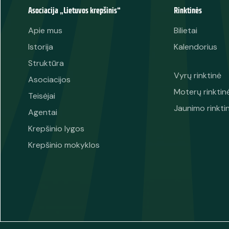
Asociacija „Lietuvos krepšinis“
Rinktinės
Apie mus
Bilietai
Istorija
Kalendorius
Struktūra
Vyrų rinktinė
Asociacijos
Moterų rinktin
Teisėjai
Jaunimo rinkti
Agentai
Krepšinio lygos
Krepšinio mokyklos