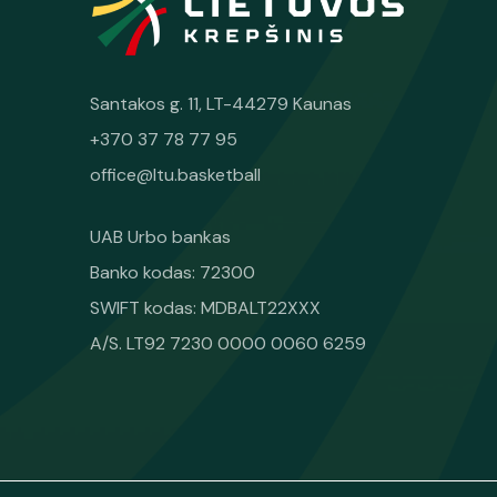
Santakos g. 11, LT-44279 Kaunas
+370 37 78 77 95
office@ltu.basketball
UAB Urbo bankas
Banko kodas: 72300
SWIFT kodas: MDBALT22XXX
A/S. LT92 7230 0000 0060 6259