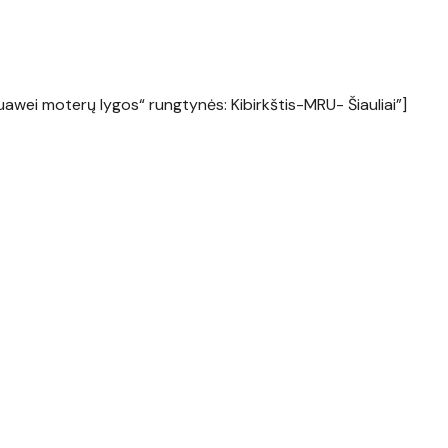
awei moterų lygos“ rungtynės: Kibirkštis-MRU- Šiauliai”]