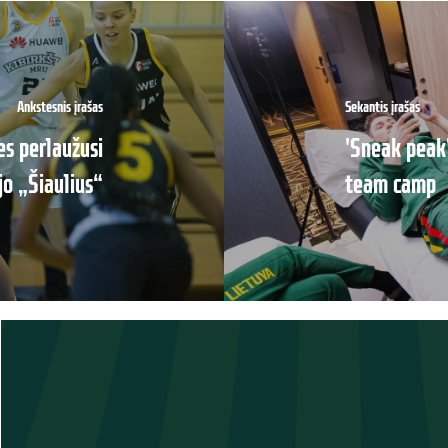
Ankstesnis įrašas
Sekantis įrašas
es perlaužusi
'Sneak peak'
o „Šiaulius“
team camp