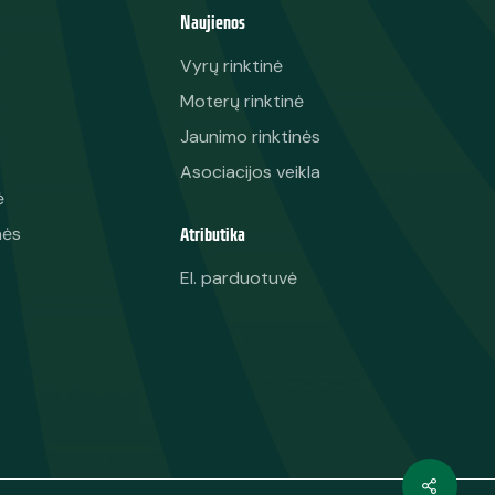
Naujienos
Vyrų rinktinė
Moterų rinktinė
Jaunimo rinktinės
Asociacijos veikla
ė
Atributika
nės
El. parduotuvė