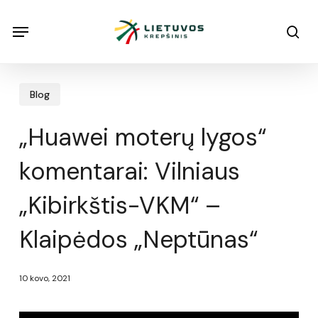
Skip
Menu
Menu
sea
to
main
content
Blog
„Huawei moterų lygos“
komentarai: Vilniaus
„Kibirkštis-VKM“ –
Klaipėdos „Neptūnas“
10 kovo, 2021