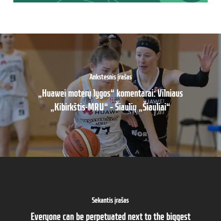
Ankstesnis įrašas
„Huawei moterų lygos“ komentarai: Vilniaus
„Kibirkštis-MRU“ – Šiaulių „Šiauliai“
Sekantis įrašas
Everyone can be perpetuated next to the biggest