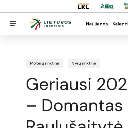
Skip
Menu
to
main
Naujienos
Kalend
Menu
content
Spauskite enter klavišą norėdami ieškoti arba E
Moterų rinktinė
Vyrų rinktinė
Geriausi 202
– Domantas 
Raulušaitytė