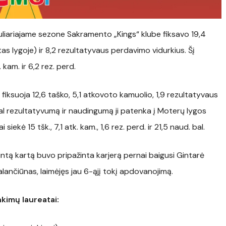
iariajame sezone Sakramento „Kings“ klube fiksavo 19,4
as lygoje) ir 8,2 rezultatyvaus perdavimo vidurkius. Šį
 kam. ir 6,2 rez. perd.
iksuoja 12,6 taško, 5,1 atkovoto kamuolio, 1,9 rezultatyvaus
al rezultatyvumą ir naudingumą ji patenka į Moterų lygos
iekė 15 tšk., 7,1 atk. kam., 1,6 rez. perd. ir 21,5 naud. bal.
intą kartą buvo pripažinta karjerą pernai baigusi Gintarė
ančiūnas, laimėjęs jau 6-ąjį tokį apdovanojimą.
kimų laureatai: