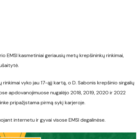
rio EMSI kasmetiniai geriausių metų krepšininkų rinkimai,
ušaitytė.
rinkimai vyko jau 17-ąjį kartą, o D. Sabonis krepšinio sirgalių
iuose apdovanojimuose nugalėjo 2018, 2019, 2020 ir 2022
inke pripažįstama pirmą sykį karjeroje.
uojant internetu ir gyvai visose EMSI degalinėse.