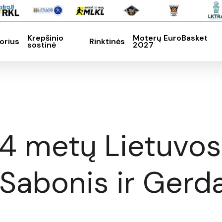
Krepšinio
Moterų EuroBasket
orius
Rinktinės
sostinė
2027
SC, kad nutrauktumėte
4 metų Lietuvos 
Sabonis ir Gerd