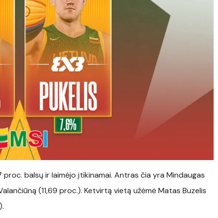
proc. balsų ir laimėjo įtikinamai. Antras čia yra Mindaugas
Valančiūną (11,69 proc.). Ketvirtą vietą užėmė Matas Buzelis
).