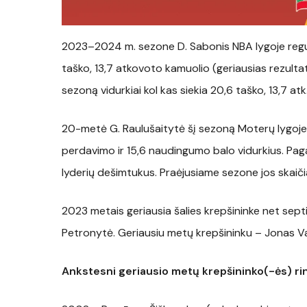
2023–2024 m. sezone D. Sabonis NBA lygoje regul
taško, 13,7 atkovoto kamuolio (geriausias rezultat
sezoną vidurkiai kol kas siekia 20,6 taško, 13,7 atk.
20-metė G. Raulušaitytė šį sezoną Moterų lygoje f
perdavimo ir 15,6 naudingumo balo vidurkius. Pag
lyderių dešimtukus. Praėjusiame sezone jos skaičiai s
2023 metais geriausia šalies krepšininke net sept
Petronytė. Geriausiu metų krepšininku – Jonas Val
Ankstesni geriausio metų krepšininko(-ės) rin