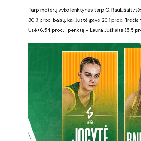
Tarp moterų vyko lenktynės tarp G. Raulušaitytės i
30,3 proc. balsų, kai Justė gavo 26,1 proc. Treči
Ūsė (6,54 proc.), penktą – Laura Juškaitė (5,5 pro