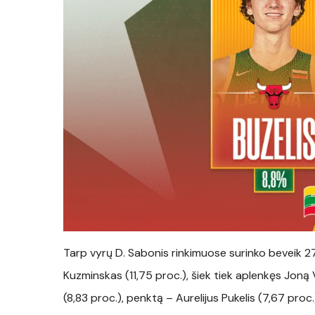
Tarp vyrų D. Sabonis rinkimuose surinko beveik 27 
Kuzminskas (11,75 proc.), šiek tiek aplenkęs Joną 
(8,83 proc.), penktą – Aurelijus Pukelis (7,67 proc.