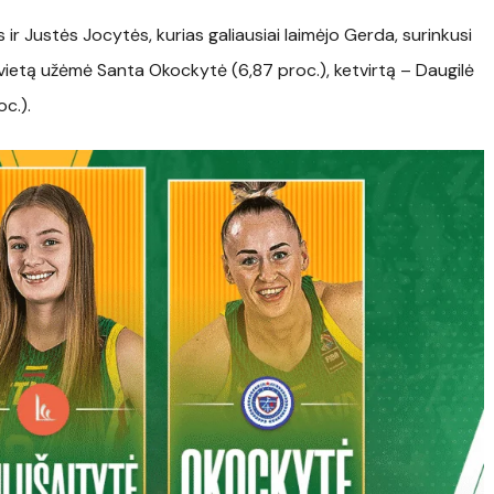
r Justės Jocytės, kurias galiausiai laimėjo Gerda, surinkusi
ą vietą užėmė Santa Okockytė (6,87 proc.), ketvirtą – Daugilė
c.).