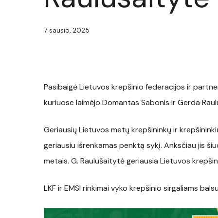
7 sausio, 2025
Pasibaigė Lietuvos krepšinio federacijos ir partne
kuriuose laimėjo Domantas Sabonis ir Gerda Raul
Geriausių Lietuvos metų krepšininkų ir krepšininkių 
geriausiu išrenkamas penktą sykį. Anksčiau jis š
metais. G. Raulušaitytė geriausia Lietuvos krepšin
LKF ir EMSI rinkimai vyko krepšinio sirgaliams bals