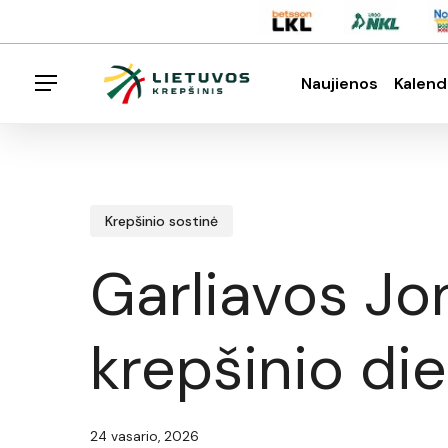
Skip
Menu
to
main
Naujienos
Kalend
Menu
content
Spauskite enter klavišą norėdami ieškoti arba E
Krepšinio sostinė
Garliavos Jo
krepšinio di
24 vasario, 2026