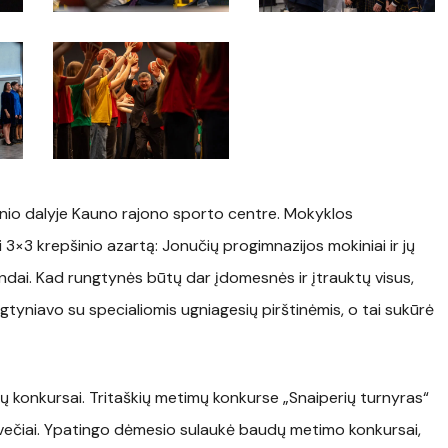
S4A09456
ginio dalyje Kauno rajono sporto centre. Mokyklos
i 3×3 krepšinio azartą: Jonučių progimnazijos mokiniai ir jų
dai. Kad rungtynės būtų dar įdomesnės ir įtrauktų visus,
gtyniavo su specialiomis ugniagesių pirštinėmis, o tai sukūrė
nkų konkursai. Tritaškių metimų konkurse „Snaiperių turnyras“
 svečiai. Ypatingo dėmesio sulaukė baudų metimo konkursai,