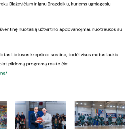
eku Blaževičium ir Ignu Brazdeikiu, kuriems ugniagesių
 o šventinę nuotaiką užtvirtino apdovanojimai, nuotraukos su
btas Lietuvos krepšinio sostine, todėl visus metus laukia
uolat pildomą programą rasite čia:
ine/
S4A09949
S4A09905