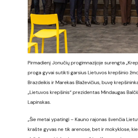
Pirmadienį Jonučių progimnazijoje surengta „Krep
proga gyvai sutikti garsius Lietuvos krepšinio žmon
Brazdeikis ir Marekas Blaževičius, buvę krepšinin
„Lietuvos krepšinis“ prezidentas Mindaugas Balči
Lapinskas.
„Šie metai ypatingi – Kauno rajonas švenčia Lietuv
krašte gyvas ne tik arenose, bet ir mokyklose, ki