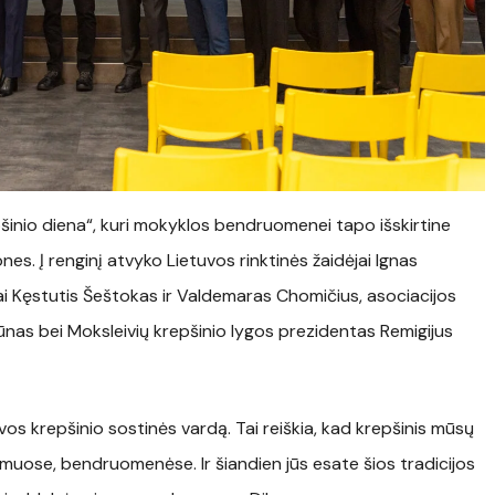
šinio diena“, kuri mokyklos bendruomenei tapo išskirtine
es. Į renginį atvyko Lietuvos rinktinės žaidėjai Ignas
kai Kęstutis Šeštokas ir Valdemaras Chomičius, asociacijos
ūnas bei Moksleivių krepšinio lygos prezidentas Remigijus
os krepšinio sostinės vardą. Tai reiškia, kad krepšinis mūsų
emuose, bendruomenėse. Ir šiandien jūs esate šios tradicijos