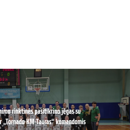
nimo rinktinės pasitikrino jėgas su
 ir „Tornado KM-Tauras“ komandomis