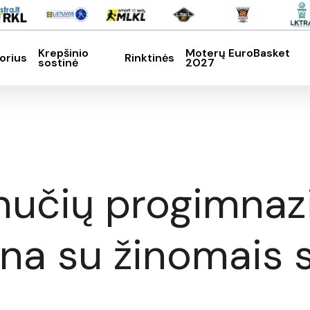
Krepšinio
Moterų EuroBasket
orius
Rinktinės
sostinė
2027
SC, kad nutrauktumėte
nučių progimnazi
ena su žinomais s