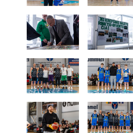
S4A09838
S4A09835
S4A00322
S4A00283
S4A00237
S4A00216