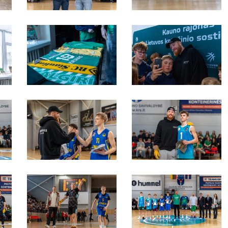
S4A09830
S4A00351
S4A00273
S4A00259
S4A00170
S4A00085