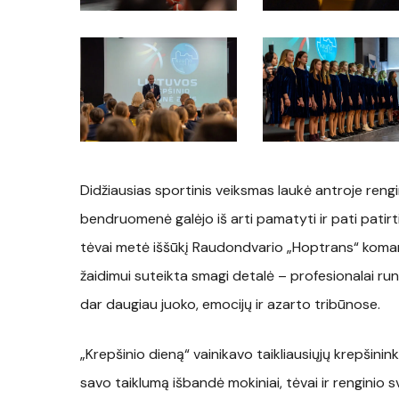
S4A09510
S4A09495
Didžiausias sportinis veiksmas laukė antroje ren
bendruomenė galėjo iš arti pamatyti ir pati patirt
tėvai metė iššūkį Raudondvario „Hoptrans“ koman
žaidimui suteikta smagi detalė – profesionalai run
dar daugiau juoko, emocijų ir azarto tribūnose.
„Krepšinio dieną“ vainikavo taikliausiųjų krepšini
savo taiklumą išbandė mokiniai, tėvai ir renginio