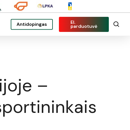
El.
sea
Antidopingas
parduotuvė
joje –
portininkais