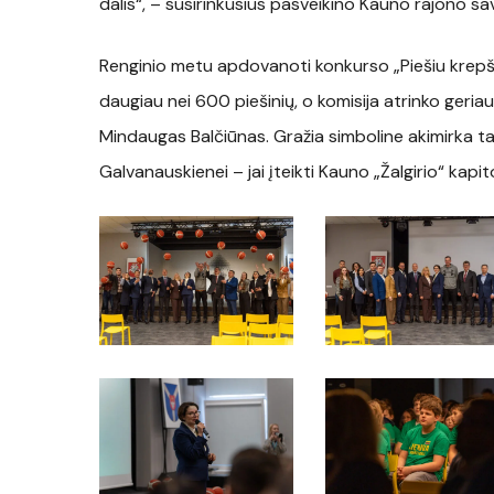
dalis“, – susirinkusius pasveikino Kauno rajono s
Renginio metu apdovanoti konkurso „Piešiu krepši
daugiau nei 600 piešinių, o komisija atrinko geria
Mindaugas Balčiūnas. Gražia simboline akimirka t
Galvanauskienei – jai įteikti Kauno „Žalgirio“ kap
S4A09823
S4A09790
S4A09665
S4A09625