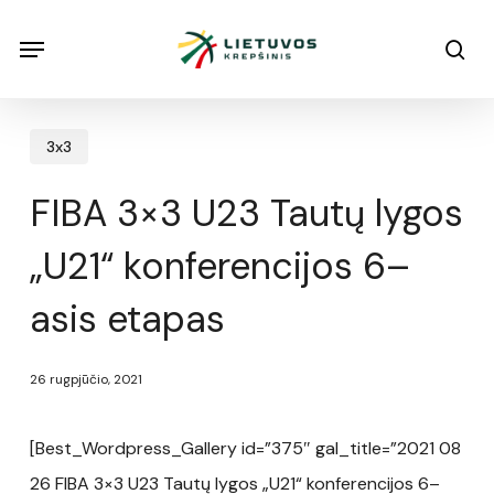
Skip
Menu
Menu
sea
to
main
content
3x3
FIBA 3×3 U23 Tautų lygos
„U21“ konferencijos 6–
asis etapas
26 rugpjūčio, 2021
[Best_Wordpress_Gallery id=”375″ gal_title=”2021 08
26 FIBA 3×3 U23 Tautų lygos „U21“ konferencijos 6–