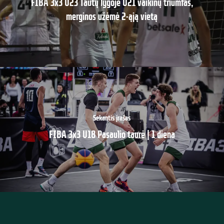
FIBA 3x3 U23 Tautų lygoje U21 vaikinų triumfas,
merginos užėmė 2-ąją vietą
Sekantis įrašas
FIBA 3x3 U18 Pasaulio taurė | 1 diena