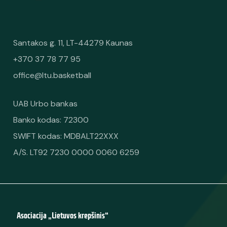
Santakos g. 11, LT-44279 Kaunas
+370 37 78 77 95
office@ltu.basketball
UAB Urbo bankas
Banko kodas: 72300
SWIFT kodas: MDBALT22XXX
A/S. LT92 7230 0000 0060 6259
Asociacija „Lietuvos krepšinis“