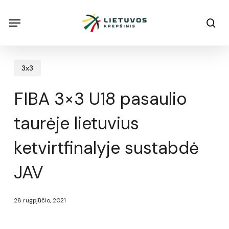
Skip
Menu
Menu
sea
to
main
content
3x3
FIBA 3×3 U18 pasaulio
taurėje lietuvius
ketvirtfinalyje sustabdė
JAV
28 rugpjūčio, 2021