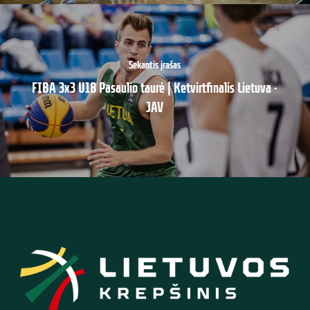
Sekantis įrašas
FIBA 3x3 U18 Pasaulio taurė | Ketvirtfinalis Lietuva -
JAV