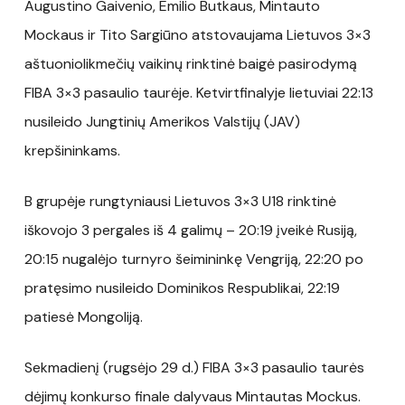
Augustino Gaivenio, Emilio Butkaus, Mintauto
Mockaus ir Tito Sargiūno atstovaujama Lietuvos 3×3
aštuoniolikmečių vaikinų rinktinė baigė pasirodymą
FIBA 3×3 pasaulio taurėje. Ketvirtfinalyje lietuviai 22:13
nusileido Jungtinių Amerikos Valstijų (JAV)
krepšininkams.
B grupėje rungtyniausi Lietuvos 3×3 U18 rinktinė
iškovojo 3 pergales iš 4 galimų – 20:19 įveikė Rusiją,
20:15 nugalėjo turnyro šeimininkę Vengriją, 22:20 po
pratęsimo nusileido Dominikos Respublikai, 22:19
patiesė Mongoliją.
Sekmadienį (rugsėjo 29 d.) FIBA 3×3 pasaulio taurės
dėjimų konkurso finale dalyvaus Mintautas Mockus.