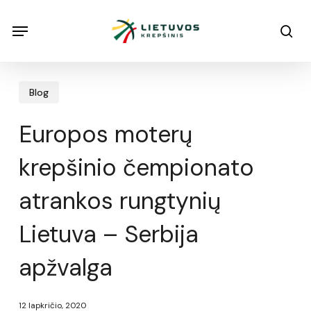
Skip
Menu
Menu
sea
to
main
content
Blog
Europos moterų
krepšinio čempionato
atrankos rungtynių
Lietuva – Serbija
apžvalga
12 lapkričio, 2020