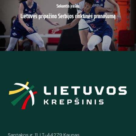
Sekantis įrašas
Lietuvės pripažino Serbijos rinktinės pranašumą
Santakos g. 11, LT-44279 Kaunas