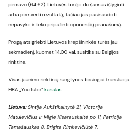
pirmavo (64:62). Lietuvės turėjo du šansus išlyginti
arba persverti rezultatą, tačiau jais pasinaudoti
nepavyko ir teko pripažinti oponenčių pranašumą.
Progą atsigriebti Lietuvos krepšininkės turės jau
sekmadienį, kuomet 14.00 val. susitiks su Belgijos
rinktine.
Visas jaunimo rinktinių rungtynes tiesiogiai transliuoja
FIBA „YouTube“
kanalas
.
Lietuva:
Sintija Aukštikalnytė 21, Victorija
Matulevičius ir Miglė Kisarauskaitė po 11, Patricija
Tamašauskas 8,
Brigita Rimkevičiūtė 7
.