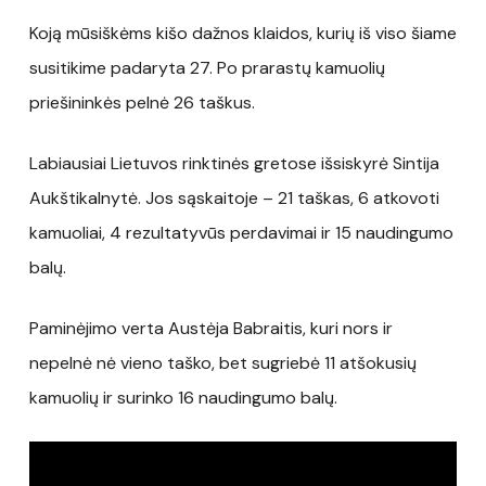
Koją mūsiškėms kišo dažnos klaidos, kurių iš viso šiame
susitikime padaryta 27. Po prarastų kamuolių
priešininkės pelnė 26 taškus.
Labiausiai Lietuvos rinktinės gretose išsiskyrė Sintija
Aukštikalnytė. Jos sąskaitoje – 21 taškas, 6 atkovoti
kamuoliai, 4 rezultatyvūs perdavimai ir 15 naudingumo
balų.
Paminėjimo verta Austėja Babraitis, kuri nors ir
nepelnė nė vieno taško, bet sugriebė 11 atšokusių
kamuolių ir surinko 16 naudingumo balų.