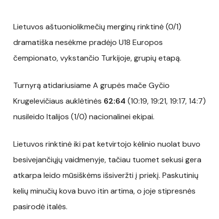
Lietuvos aštuoniolikmečių merginų rinktinė (0/1)
dramatiška nesėkme pradėjo U18 Europos
čempionato, vykstančio Turkijoje, grupių etapą.
Turnyrą atidariusiame A grupės mače Gyčio
Krugelevičiaus auklėtinės
62:64
(10:19, 19:21, 19:17, 14:7)
nusileido Italijos (1/0) nacionalinei ekipai.
Lietuvos rinktinė iki pat ketvirtojo kėlinio nuolat buvo
besivejančiųjų vaidmenyje, tačiau tuomet sekusi gera
atkarpa leido mūsiškėms išsiveržti į priekį. Paskutinių
kelių minučių kova buvo itin artima, o joje stipresnės
pasirodė italės.