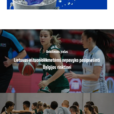
Ankstesnis įrašas
Lietuvos aštuoniolikmetėms nepavyko pasipriešinti
Belgijos rinktinei