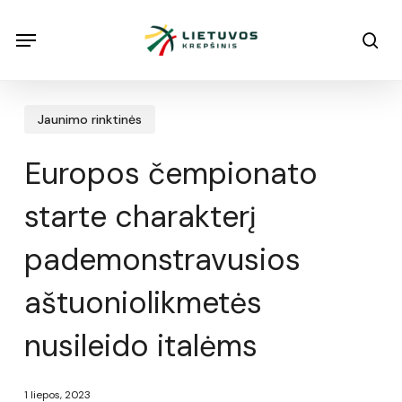
Skip
Menu
Menu
sea
to
main
content
Jaunimo rinktinės
Europos čempionato
starte charakterį
pademonstravusios
aštuoniolikmetės
nusileido italėms
1 liepos, 2023