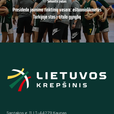
Sekantis įrašas
Prasideda jaunimo rinktinių vasara: aštuoniolikmetės
Turkijoje stos į titulo gynybą
Santakos g. 11, LT-44279 Kaunas