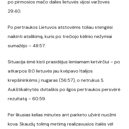
po pirmosios mačo dalies lietuvės vijosi varžoves
29:40.
Po pertraukos Lietuvos atstovėms toliau stengėsi
naikinti atsilikimą, kuris po trečiojo kėlinio nežymiai
sumažėjo – 48:57.
Situacija ėmė kisti prasidėjus lemiamam ketvirčiui – po
atkarpos 8:0 lietuvės jau kvėpavo Italijos
krepšininkėms į nugaras (56:57), o netrukus S.
Aukštikalnytės dvitaškis po ilgos pertraukos persvėrė
rezultatą – 60:59.
Per likusias kelias minutes ant parketo užvirė nuožmi
kova. Skaudų tolimą metimą realizavusios italės vėl