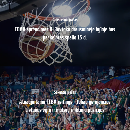
Ankstesnis įrašas
EDAK sprendimas R. Javtoko drausminėje byloje bus
paskelbtas spalio 15 d.
Sekantis įrašas
Atnaujintame FIBA reitinge – toliau gerėjančios
Lietuvos vyrų ir moterų rinktinių pozicijos