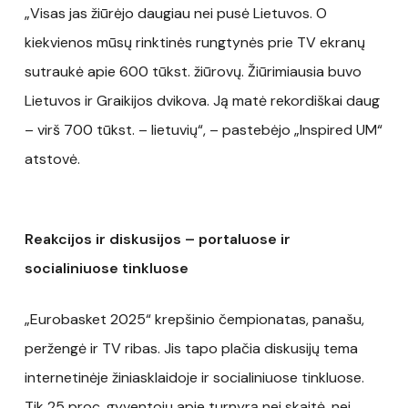
„Visas jas žiūrėjo daugiau nei pusė Lietuvos. O
kiekvienos mūsų rinktinės rungtynės prie TV ekranų
sutraukė apie 600 tūkst. žiūrovų. Žiūrimiausia buvo
Lietuvos ir Graikijos dvikova. Ją matė rekordiškai daug
– virš 700 tūkst. – lietuvių“, – pastebėjo „Inspired UM“
atstovė.
Reakcijos ir diskusijos – portaluose ir
socialiniuose tinkluose
„Eurobasket 2025“ krepšinio čempionatas, panašu,
peržengė ir TV ribas. Jis tapo plačia diskusijų tema
internetinėje žiniasklaidoje ir socialiniuose tinkluose.
Tik 25 proc. gyventojų apie turnyrą nei skaitė, nei