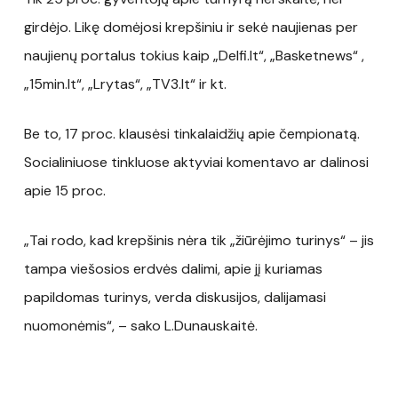
girdėjo. Likę domėjosi krepšiniu ir sekė naujienas per
naujienų portalus tokius kaip „Delfi.lt“, „Basketnews“ ,
„15min.lt“, „Lrytas“, „TV3.lt“ ir kt.
Be to, 17 proc. klausėsi tinkalaidžių apie čempionatą.
Socialiniuose tinkluose aktyviai komentavo ar dalinosi
apie 15 proc.
„Tai rodo, kad krepšinis nėra tik „žiūrėjimo turinys“ – jis
tampa viešosios erdvės dalimi, apie jį kuriamas
papildomas turinys, verda diskusijos, dalijamasi
nuomonėmis“, – sako L.Dunauskaitė.