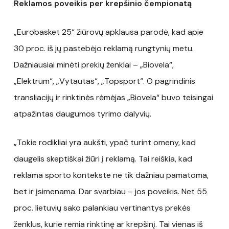
Reklamos poveikis per krepšinio čempionatą
„Eurobasket 25“ žiūrovų apklausa parodė, kad apie
30 proc. iš jų pastebėjo reklamą rungtynių metu.
Dažniausiai minėti prekių ženklai – „Biovela“,
„Elektrum“, „Vytautas“, „Topsport“. O pagrindinis
transliacijų ir rinktinės rėmėjas „Biovela“ buvo teisingai
atpažintas daugumos tyrimo dalyvių.
„Tokie rodikliai yra aukšti, ypač turint omeny, kad
daugelis skeptiškai žiūri į reklamą. Tai reiškia, kad
reklama sporto kontekste ne tik dažniau pamatoma,
bet ir įsimenama. Dar svarbiau – jos poveikis. Net 55
proc. lietuvių sako palankiau vertinantys prekės
ženklus, kurie remia rinktinę ar krepšinį. Tai vienas iš