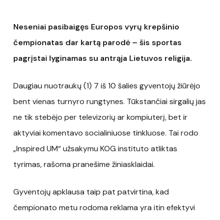
Neseniai pasibaigęs Europos vyrų krepšinio
čempionatas dar kartą parodė – šis sportas
pagrįstai lyginamas su antrąja Lietuvos religija.
Daugiau nuotraukų (1) 7 iš 10 šalies gyventojų žiūrėjo
bent vienas turnyro rungtynes. Tūkstančiai sirgalių jas
ne tik stebėjo per televizorių ar kompiuterį, bet ir
aktyviai komentavo socialiniuose tinkluose. Tai rodo
„Inspired UM“ užsakymu KOG instituto atliktas
tyrimas, rašoma pranešime žiniasklaidai.
Gyventojų apklausa taip pat patvirtina, kad
čempionato metu rodoma reklama yra itin efektyvi