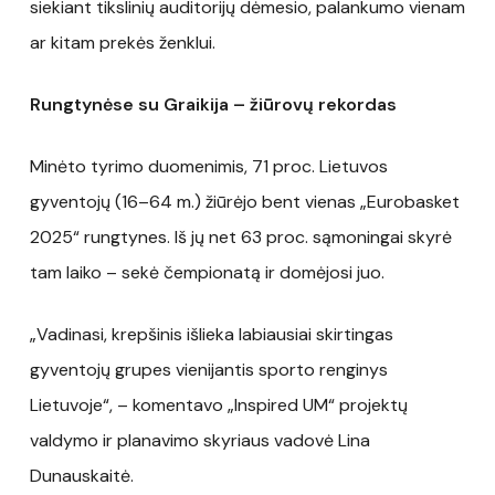
siekiant tikslinių auditorijų dėmesio, palankumo vienam
ar kitam prekės ženklui.
Rungtynėse su Graikija – žiūrovų rekordas
Minėto tyrimo duomenimis, 71 proc. Lietuvos
gyventojų (16–64 m.) žiūrėjo bent vienas „Eurobasket
2025“ rungtynes. Iš jų net 63 proc. sąmoningai skyrė
tam laiko – sekė čempionatą ir domėjosi juo.
„Vadinasi, krepšinis išlieka labiausiai skirtingas
gyventojų grupes vienijantis sporto renginys
Lietuvoje“, – komentavo „Inspired UM“ projektų
valdymo ir planavimo skyriaus vadovė Lina
Dunauskaitė.