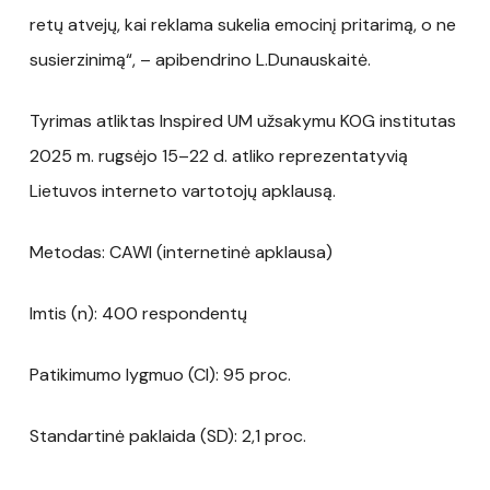
retų atvejų, kai reklama sukelia emocinį pritarimą, o ne
susierzinimą“, – apibendrino L.Dunauskaitė.
Tyrimas atliktas Inspired UM užsakymu KOG institutas
2025 m. rugsėjo 15–22 d. atliko reprezentatyvią
Lietuvos interneto vartotojų apklausą.
Metodas: CAWI (internetinė apklausa)
Imtis (n): 400 respondentų
Patikimumo lygmuo (CI): 95 proc.
Standartinė paklaida (SD): 2,1 proc.