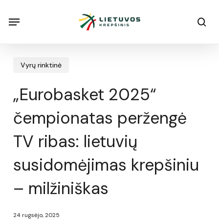
Skip
Menu
Menu
sea
to
main
content
Vyrų rinktinė
„Eurobasket 2025“
čempionatas peržengė
TV ribas: lietuvių
susidomėjimas krepšiniu
– milžiniškas
24 rugsėjo, 2025