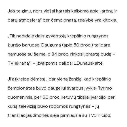
Jos teigimu, nors viešai kartais kalbama apie „arenų ir
barų atmosferą“ per čempionatą, realybė yra kitokia.
„Tik nedidelė dalis gyventojų krepšinio rungtynes
žiūrėjo baruose. Dauguma (apie 50 proc.) tai darė
namuose su šeima, o 84 proc. rinkosi įprastą būdą –
TV ekraną“, – įžvalgomis dalijosi L.Dunauskaitė.
Ji atkreipė dėmesį į dar vieną ženklą, kad krepšinio
čempionatas buvo daugeliui svarbus įvykis. Tyrimo
duomenimis, per 60 proc. lietuvių tiksliai įvardijo, per
kurią televiziją buvo rodomos rungtynės – jų
transliacijas žmonės sieja pirmiausia su TV3 ir Go3.