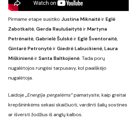
Pirmame etape susitiko
Justina Miknaitė
ir
Eglė
Zabotkaitė
,
Gerda Raulušaitytė
ir
Martyna
Petrėnaitė
,
Gabrielė Šulskė
ir
Eglė Šventoraitė
,
Gintarė Petronytė
ir
Giedrė Labuckienė
,
Laura
Miškinienė
ir
Santa Baltkojienė
. Tada porų
nugalėtojos rungėsi tarpusavy, kol paaiškėjo
nugalėtoja.
Laidoje
„Energija pergalėms“
pamatysite, kaip greitai
krepšininkėms sekasi skaičiuoti, vardinti šalių sostines
ar išversti žodžius iš anglų kalbos.