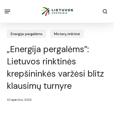
Skip
Menu
Menu
sea
to
main
content
Energija pergalėms
Moterų rinktinė
„Energija pergalėms”:
Lietuvos rinktinės
krepšininkės varžėsi blitz
klausimų turnyre
10 lapkričio, 2023