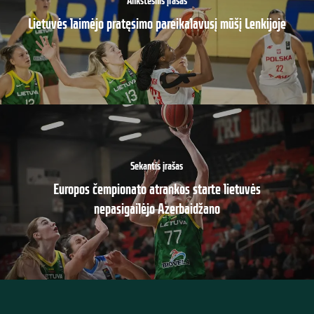
Ankstesnis įrašas
Lietuvės laimėjo pratęsimo pareikalavusį mūšį Lenkijoje
Sekantis įrašas
Europos čempionato atrankos starte lietuvės
nepasigailėjo Azerbaidžano