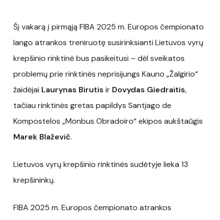
Šį vakarą į pirmąją FIBA 2025 m. Europos čempionato
lango atrankos treniruotę susirinksianti Lietuvos vyrų
krepšinio rinktinė bus pasikeitusi – dėl sveikatos
problemų prie rinktinės neprisijungs Kauno „Žalgirio“
žaidėjai
Laurynas Birutis
ir
Dovydas Giedraitis
,
tačiau rinktinės gretas papildys Santjago de
Kompostelos „Monbus Obradoiro“ ekipos aukštaūgis
Marek Blaževič
.
Lietuvos vyrų krepšinio rinktinės sudėtyje lieka 13
krepšininkų.
FIBA 2025 m. Europos čempionato atrankos