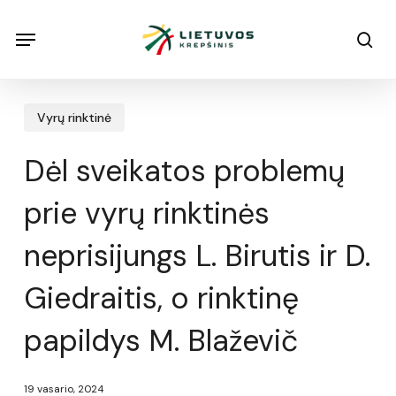
Skip
Menu
Menu
sea
to
main
content
Vyrų rinktinė
Dėl sveikatos problemų
prie vyrų rinktinės
neprisijungs L. Birutis ir D.
Giedraitis, o rinktinę
papildys M. Blaževič
19 vasario, 2024