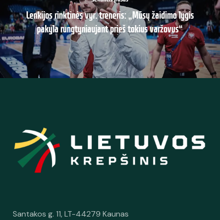
Lenkijos rinktinės vyr. treneris: „Mūsų žaidimo lygis
pakyla rungtyniaujant prieš tokius varžovus“
Santakos g. 11, LT-44279 Kaunas