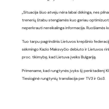
„Situacija šiuo atveju nėra labai dėkinga, nes pil
trenerių štabu stengiamės kuo geriau optimizuoti p
neperkrauti nereikalinga informacija. Ruošiamės ko
Tuo tarpu pagrindinis Lietuvos krepšinio federac
sėkmingo Kazio Maksvyčio debiuto ir Lietuvos rin
proc. tikimybę, kad Lietuva įveiks Bulgariją.
Primename, kad rungtynės įvyks šį penktadienį Kla
Tiesioginė rungtynių transliacija per TV3 ir Go3.