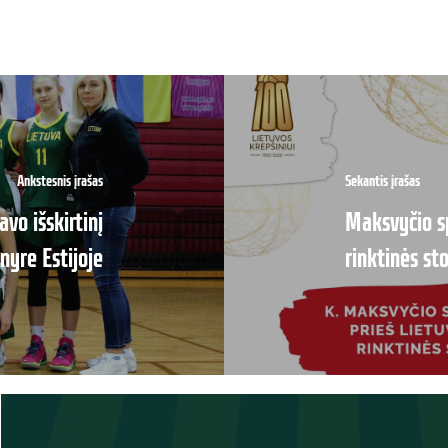
Ankstesnis įrašas
Sekantis įrašas
vo išskirtinį
Maksvyčio sp
nyre Estijoje
rinktinės st