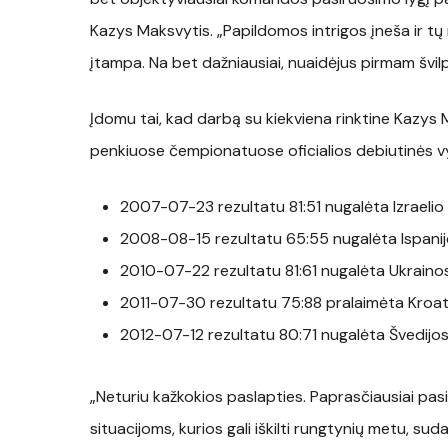
Kazys Maksvytis. „Papildomos intrigos įneša ir tų r
įtampa. Na bet dažniausiai, nuaidėjus pirmam švilp
Įdomu tai, kad darbą su kiekviena rinktine Kazys
penkiuose čempionatuose oficialios debiutinės vy
2007-07-23 rezultatu 81:51 nugalėta Izraelio 
2008-08-15 rezultatu 65:55 nugalėta Ispanijo
2010-07-22 rezultatu 81:61 nugalėta Ukrainos
2011-07-30 rezultatu 75:88 pralaimėta Kroatij
2012-07-12 rezultatu 80:71 nugalėta Švedijos
„Neturiu kažkokios paslapties. Paprasčiausiai p
situacijoms, kurios gali iškilti rungtynių metu,