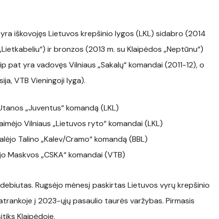
ra iškovojęs Lietuvos krepšinio lygos (LKL) sidabro (2014
Lietkabeliu“) ir bronzos (2013 m. su Klaipėdos „Neptūnu“)
taip pat yra vadovęs Vilniaus „Sakalų“ komandai (2011-12), o
a, VTB Vieningoji lyga).
o Utanos „Juventus“ komandą (LKL)
imėjo Vilniaus „Lietuvos ryto“ komandai (LKL)
galėjo Talino „Kalev/Cramo“ komandą (BBL)
ėjo Maskvos „CSKA“ komandai (VTB)
 debiutas. Rugsėjo mėnesį paskirtas Lietuvos vyrų krepšinio
ų atrankoje į 2023-ųjų pasaulio taurės varžybas. Pirmasis
sitiks Klaipėdoje.