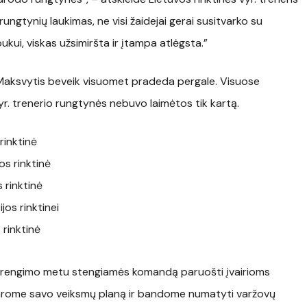
ungtynių laukimas, ne visi žaidejai gerai susitvarko su
ukui, viskas užsimiršta ir įtampa atlėgsta.”
 Maksvytis beveik visuomet pradeda pergale. Visuose
r. trenerio rungtynės nebuvo laimėtos tik kartą.
rinktinė
s rinktinė
 rinktinė
os rinktinei
 rinktinė
asirengimo metu stengiamės komandą paruošti įvairioms
 sudarome savo veiksmų planą ir bandome numatyti varžovų