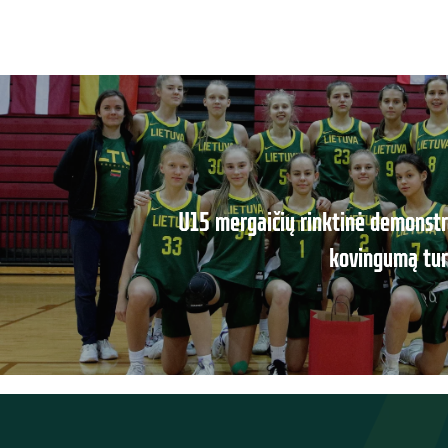
U15 mergaičių rinktinė demonstra
kovingumą tur