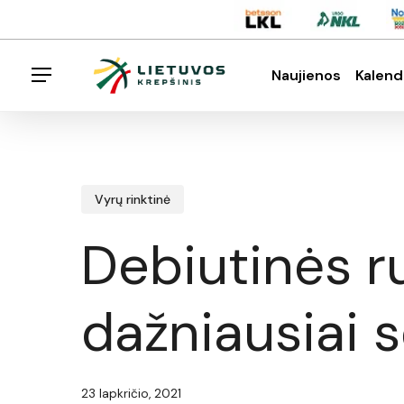
Skip
Menu
to
main
Naujienos
Kalend
Menu
content
Spauskite enter klavišą norėdami ieškoti arba E
Vyrų rinktinė
Debiutinės r
dažniausiai 
23 lapkričio, 2021