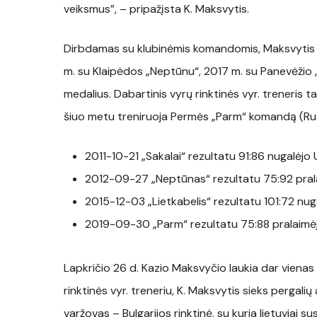
veiksmus”, – pripažįsta K. Maksvytis.
Dirbdamas su klubinėmis komandomis, Maksvytis y
m. su Klaipėdos „Neptūnu“, 2017 m. su Panevėžio „
medalius. Dabartinis vyrų rinktinės vyr. treneris 
šiuo metu treniruoja Permės „Parm“ komandą (Rusij
2011-10-21 „Sakalai“ rezultatu 91:86 nugalėj
2012-09-27 „Neptūnas“ rezultatu 75:92 prala
2015-12-03 „Lietkabelis“ rezultatu 101:72 nu
2019-09-30 „Parm“ rezultatu 75:88 pralaim
Lapkričio 26 d. Kazio Maksvyčio laukia dar vienas
rinktinės vyr. treneriu, K. Maksvytis sieks pergali
varžovas – Bulgarijos rinktinė, su kuria lietuviai su