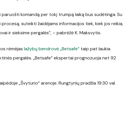
nai paruošti komandą per tokį trumpą laiką bus sudėtinga. Su
rocesą, suteikti žaidėjams informacijos tiek, kiek jos reikia,
vai ir sieksime pergalės”, – pabrėžė K. Maksvytis.
ijos rėmėjas
lažybų bendrovė „Betsafe“
taip pat laukia
ktinės pergalės. „Betsafe“ ekspertai prognozuoja net 92
ipėdoje „Švyturio“ arenoje. Rungtynių pradžia 19:30 val.