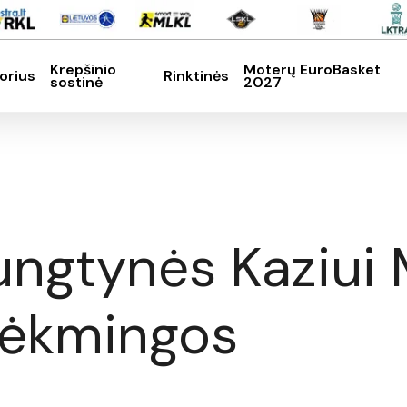
Krepšinio
Moterų EuroBasket
orius
Rinktinės
sostinė
2027
SC, kad nutrauktumėte
ungtynės Kaziui 
sėkmingos