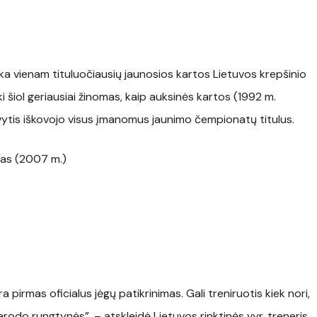
nka vienam tituluočiausių jaunosios kartos Lietuvos krepšinio
i šiol geriausiai žinomas, kaip auksinės kartos (1992 m.
ksvytis iškovojo visus įmanomus jaunimo čempionatų titulus.
nas (2007 m.)
 pirmas oficialus jėgų patikrinimas. Gali treniruotis kiek nori,
odo rungtynės”, – atskleidė Lietuvos rinktinės vyr. treneris