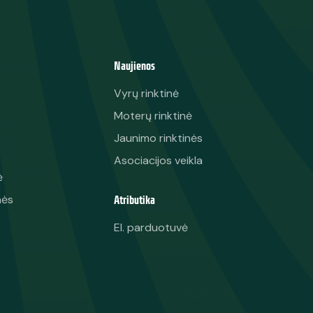
Naujienos
Vyrų rinktinė
Moterų rinktinė
Jaunimo rinktinės
Asociacijos veikla
ė
Atributika
nės
El. parduotuvė