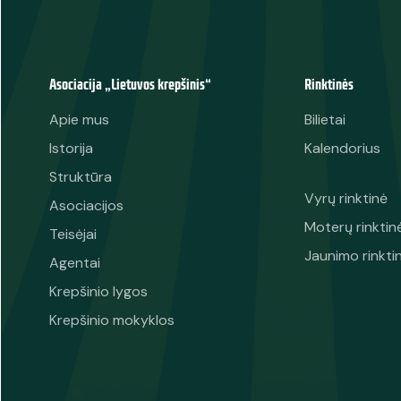
Asociacija „Lietuvos krepšinis“
Rinktinės
Apie mus
Bilietai
Istorija
Kalendorius
Struktūra
Vyrų rinktinė
Asociacijos
Moterų rinktin
Teisėjai
Jaunimo rinkti
Agentai
Krepšinio lygos
Krepšinio mokyklos