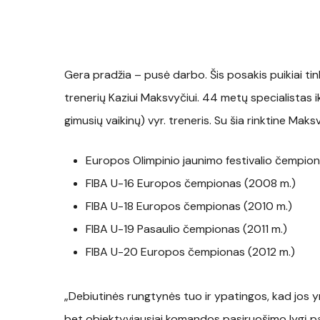
Gera pradžia – pusė darbo. Šis posakis puikiai ti
trenerių Kaziui Maksvyčiui. 44 metų specialistas ik
gimusių vaikinų) vyr. treneris. Su šia rinktine Ma
Europos Olimpinio jaunimo festivalio čempio
FIBA U-16 Europos čempionas (2008 m.)
FIBA U-18 Europos čempionas (2010 m.)
FIBA U-19 Pasaulio čempionas (2011 m.)
FIBA U-20 Europos čempionas (2012 m.)
„Debiutinės rungtynės tuo ir ypatingos, kad jos yra
bet objektyviausiai komandos pasiruošimo lygį par