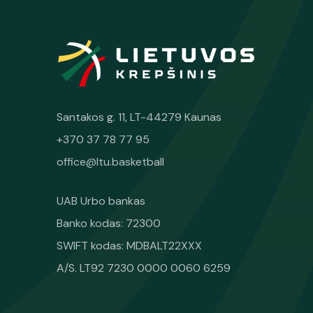
Santakos g. 11, LT-44279 Kaunas
+370 37 78 77 95
office@ltu.basketball
UAB Urbo bankas
Banko kodas: 72300
SWIFT kodas: MDBALT22XXX
A/S. LT92 7230 0000 0060 6259