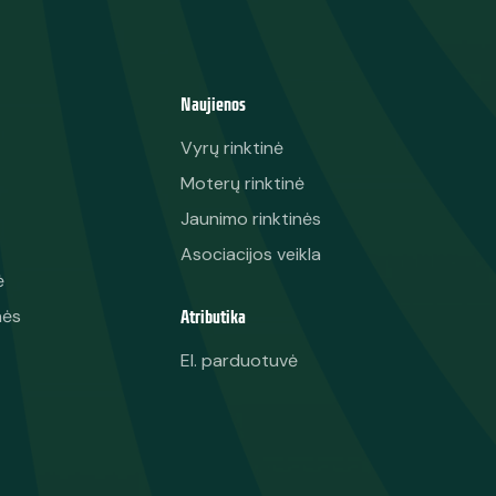
Naujienos
Vyrų rinktinė
Moterų rinktinė
Jaunimo rinktinės
Asociacijos veikla
ė
Atributika
nės
El. parduotuvė