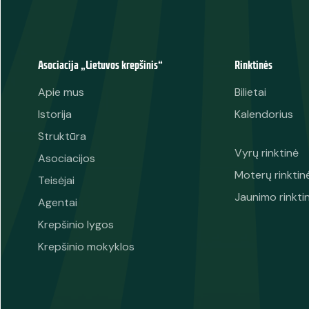
Asociacija „Lietuvos krepšinis“
Rinktinės
Apie mus
Bilietai
Istorija
Kalendorius
Struktūra
Vyrų rinktinė
Asociacijos
Moterų rinktin
Teisėjai
Jaunimo rinkti
Agentai
Krepšinio lygos
Krepšinio mokyklos