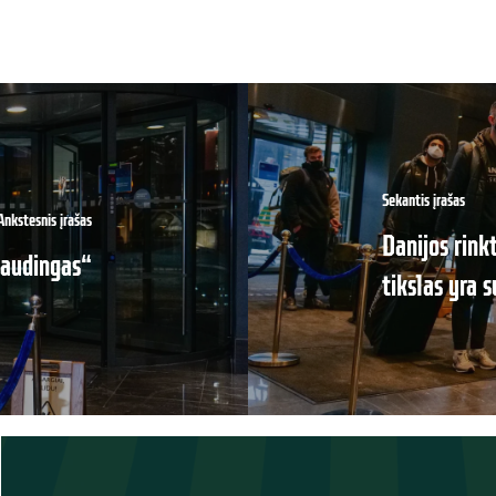
Sekantis įrašas
Ankstesnis įrašas
Danijos rink
 naudingas“
tikslas yra 