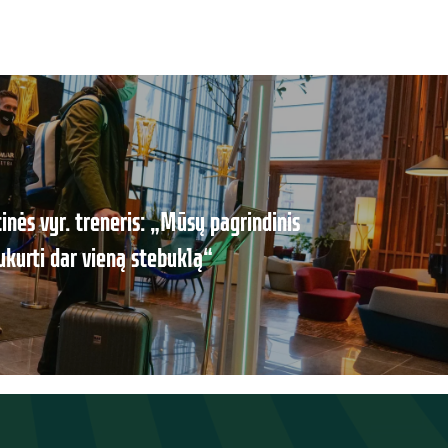
tinės vyr. treneris: „Mūsų pagrindinis
sukurti dar vieną stebuklą“