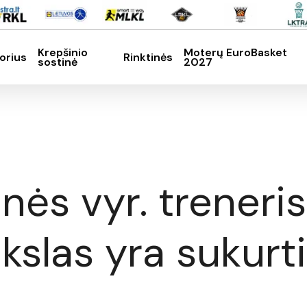
Krepšinio
Moterų EuroBasket
orius
Rinktinės
sostinė
2027
SC, kad nutrauktumėte
inės vyr. treneri
ikslas yra sukurt