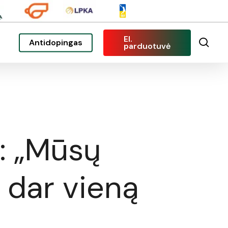
El.
sea
Antidopingas
parduotuvė
s: „Mūsų
i dar vieną