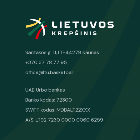
Santakos g. 11, LT-44279 Kaunas
+370 37 78 77 95
office@ltu.basketball
UAB Urbo bankas
Banko kodas: 72300
SWIFT kodas: MDBALT22XXX
A/S. LT92 7230 0000 0060 6259