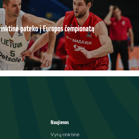
rinktinė pateko į Europos čempionatą
Naujienos
Vyrų rinktinė