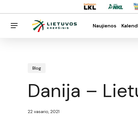
Skip
Menu
to
main
Naujienos
Kalend
Menu
content
Spauskite enter klavišą norėdami ieškoti arba E
Blog
Danija – Lie
22 vasario, 2021