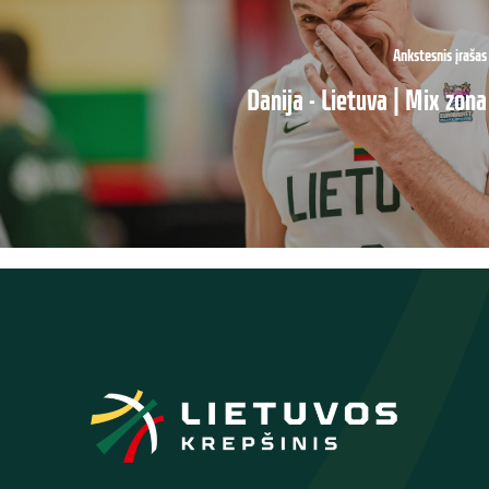
Ankstesnis įrašas
Danija - Lietuva | Mix zona