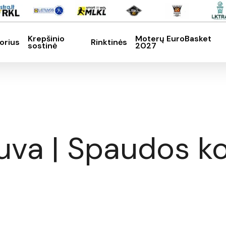
Krepšinio
Moterų EuroBasket
orius
Rinktinės
sostinė
2027
SC, kad nutrauktumėte
tuva | Spaudos k