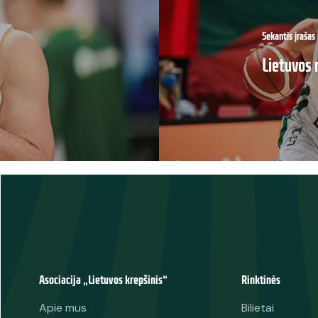
Sekantis įrašas
Lietuvos 
Asociacija „Lietuvos krepšinis“
Rinktinės
Apie mus
Bilietai